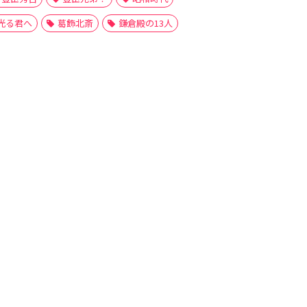
光る君へ
葛飾北斎
鎌倉殿の13人