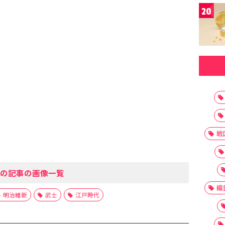
20
戦
の記事の画像一覧
織
明治維新
武士
江戸時代