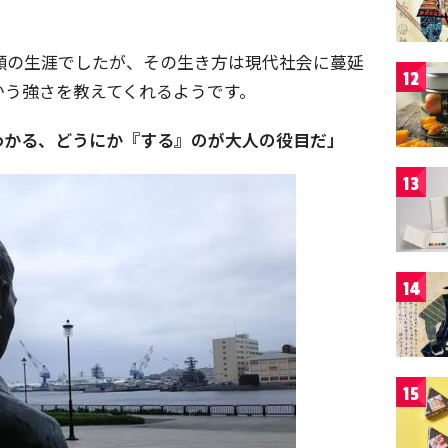
順の生涯でしたが、その生き方は現代社会に蔓延
12
かう強さを教えてくれるようです。
わかる、どうにか『する』のが大人の役目だ」
13
14
15