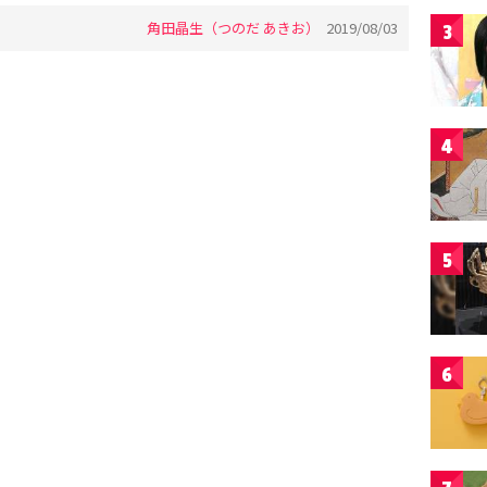
角田晶生（つのだ あきお）
2019/08/03
3
4
5
6