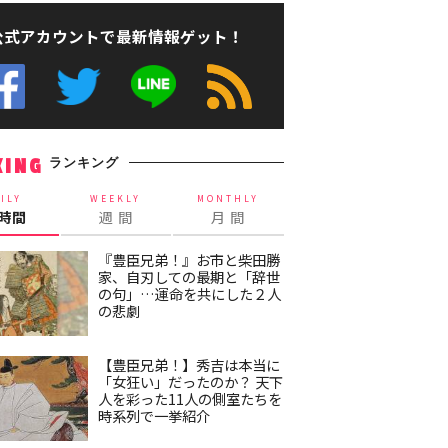
公式アカウントで最新情報ゲット！
ランキング
KING
ILY
WEEKLY
MONTHLY
4時間
週 間
月 間
『豊臣兄弟！』お市と柴田勝
家、自刃しての最期と「辞世
の句」…運命を共にした２人
の悲劇
【豊臣兄弟！】秀吉は本当に
「女狂い」だったのか？ 天下
人を彩った11人の側室たちを
時系列で一挙紹介