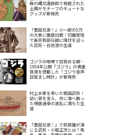
森の縄文遺跡群で発掘された
土偶がモチーフのキュートな
グッズが新発売
『豊臣兄弟！』小一郎の5万
の大軍に徹底抗戦！切腹覚悟
で長宗我部元親に降伏を迫っ
た武将・谷忠澄の生涯
ゴジラの咆哮で目覚める朝…
1954年公開『ゴジラ』の貴重
音源を搭載した「ゴジラ音声
目覚まし時計」が新発売
村上水軍を率いた戦国武将！
幼い弟を支え、共に海へ散っ
た得居通幸の波乱に満ちた生
涯
『豊臣兄弟！』で萩原護が演
じる武将・小堀正次とは？秀
長・秀吉・家康が重用、“出