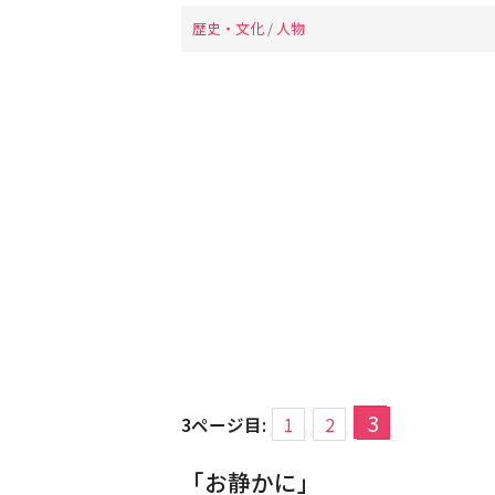
歴史・文化
/
人物
3
3ページ目:
1
2
「お静かに」