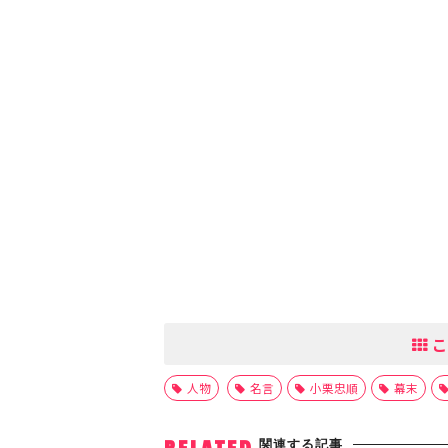
こ
人物
名言
小栗忠順
幕末
関連する記事