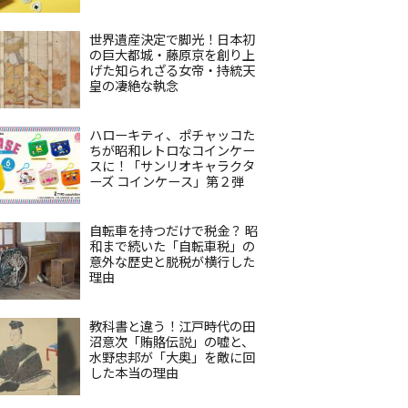
世界遺産決定で脚光！日本初
の巨大都城・藤原京を創り上
げた知られざる女帝・持統天
皇の凄絶な執念
ハローキティ、ポチャッコた
ちが昭和レトロなコインケー
スに！「サンリオキャラクタ
ーズ コインケース」第２弾
自転車を持つだけで税金？ 昭
和まで続いた「自転車税」の
意外な歴史と脱税が横行した
理由
教科書と違う！江戸時代の田
沼意次「賄賂伝説」の嘘と、
水野忠邦が「大奥」を敵に回
した本当の理由