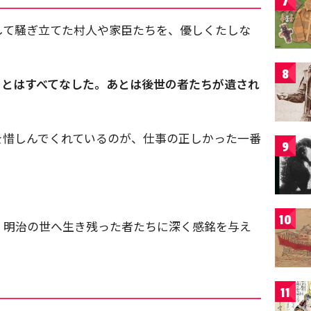
7
して騒ぎ立てた村人や家臣たちを、優しくたしな
8
ことはすべてなした。あとは後世の者たちが遺され
。
を惜しんでくれているのが、仕事の正しかった一番
9
10
、明治の世へ生き残った者たちに深く感銘を与え
11