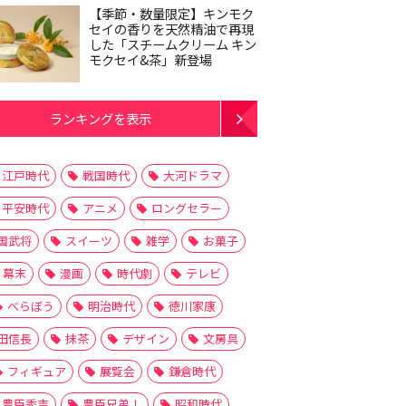
【季節・数量限定】キンモク
セイの香りを天然精油で再現
した「スチームクリーム キン
モクセイ&茶」新登場
ランキングを表示
江戸時代
戦国時代
大河ドラマ
平安時代
アニメ
ロングセラー
国武将
スイーツ
雑学
お菓子
幕末
漫画
時代劇
テレビ
べらぼう
明治時代
徳川家康
田信長
抹茶
デザイン
文房具
フィギュア
展覧会
鎌倉時代
豊臣秀吉
豊臣兄弟！
昭和時代