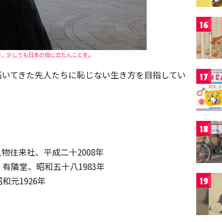
16
が、少しでも日本の役に立たんことを。
拓いてきた先人たちに恥じない生き方を目指してい
17
18
物往来社、平成二十2008年
有隣堂、昭和五十八1983年
元1926年
19