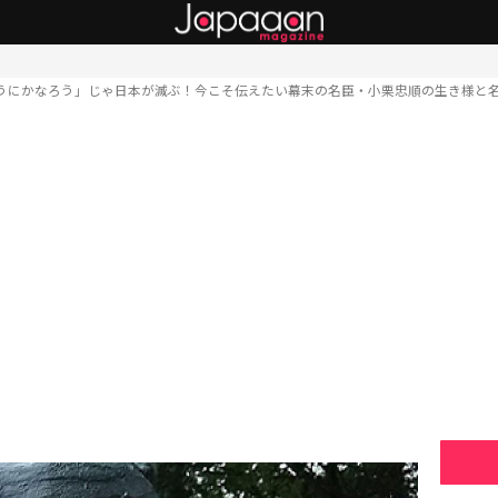
うにかなろう」じゃ日本が滅ぶ！今こそ伝えたい幕末の名臣・小栗忠順の生き様と