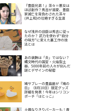
『豊臣兄弟！』茶々＝悪女は
ほぼ創作？秀吉が溺愛、豊臣
家滅亡を背負わされた茶々
(井上和)の壮絶すぎる生涯
なぜ浅井の旧臣は秀吉に従っ
たのか？ 武力を使わず“自分
の味方”に変えた裏工作の技
法とは
あの装飾は「炎」ではない？
縄文時代の国宝・火焔型土
器、5000年前の人々が刻んだ
謎とデザインの秘密
鳩サブレーの豊島屋が『鳩の
日』（8月10日）限定グッズ
詳細を発表！今年はシリコン
ポーチ「はとっこ」
土偶なりきりパーカーも！青