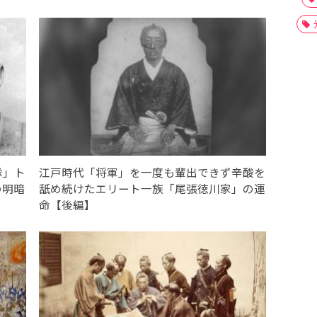
隊」ト
江戸時代「将軍」を一度も輩出できず辛酸を
の明暗
舐め続けたエリート一族「尾張徳川家」の運
命【後編】