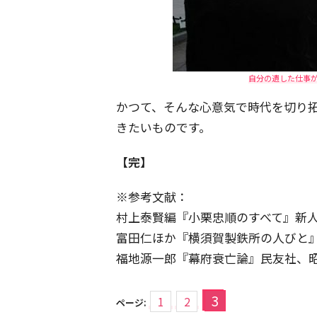
自分の遺した仕事
かつて、そんな心意気で時代を切り
きたいものです。
【完】
※参考文献：
村上泰賢編『小栗忠順のすべて』新人
富田仁ほか『横須賀製鉄所の人びと』
福地源一郎『幕府衰亡論』民友社、昭和
3
1
2
ページ: