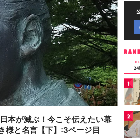
RAN
DA
2
1
2
日本が滅ぶ！今こそ伝えたい幕
き様と名言【下】:3ページ目