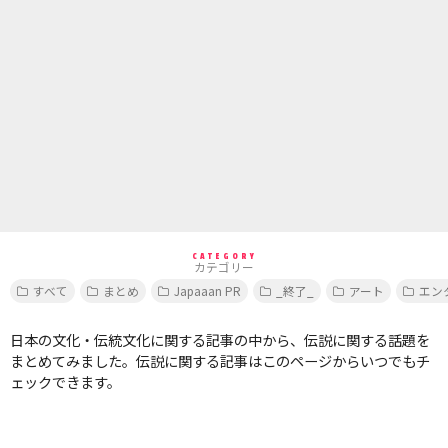
CATEGORY
カテゴリー
すべて
まとめ
Japaaan PR
_終了_
アート
エン
日本の文化・伝統文化に関する記事の中から、伝説に関する話題を
まとめてみました。伝説に関する記事はこのページからいつでもチ
ェックできます。