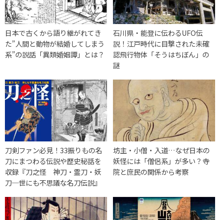
日本で古くから語り継がれてき
石川県・能登に伝わるUFO伝
た”人間と動物が結婚してしまう
説！江戸時代に目撃された未確
系”の説話「異類婚姻譚」とは？
認飛行物体「そうはちぼん」の
謎
刀剣ファン必見！33振りもの名
坊主・小僧・入道…なぜ日本の
刀にまつわる伝説や歴史秘話を
妖怪には「僧侶系」が多い？寺
収録『刀之怪 神刀・霊刀・妖
院と庶民の関係から考察
刀─世にも不思議な名刀伝説』