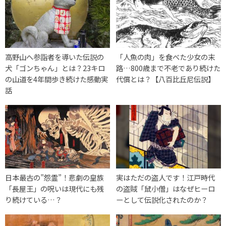
高野山へ参詣者を導いた伝説の
「人魚の肉」を食べた少女の末
犬「ゴンちゃん」とは？23キロ
路…800歳まで不老であり続けた
の山道を4年間歩き続けた感動実
代償とは？【八百比丘尼伝説】
話
日本最古の”怨霊”！悲劇の皇族
実はただの盗人です！江戸時代
「長屋王」の呪いは現代にも残
の盗賊「鼠小僧」はなぜヒーロ
り続けている…？
ーとして伝説化されたのか？