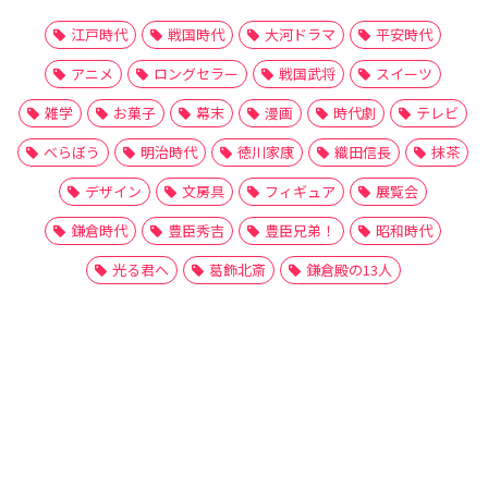
江戸時代
戦国時代
大河ドラマ
平安時代
アニメ
ロングセラー
戦国武将
スイーツ
雑学
お菓子
幕末
漫画
時代劇
テレビ
べらぼう
明治時代
徳川家康
織田信長
抹茶
デザイン
文房具
フィギュア
展覧会
鎌倉時代
豊臣秀吉
豊臣兄弟！
昭和時代
光る君へ
葛飾北斎
鎌倉殿の13人