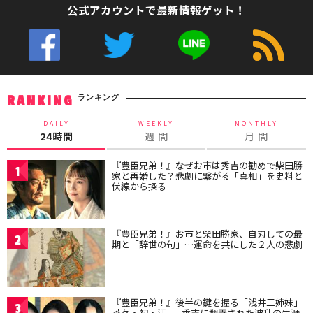
公式アカウントで最新情報ゲット！
ランキング
RANKING
DAILY
WEEKLY
MONTHLY
24時間
週 間
月 間
『豊臣兄弟！』なぜお市は秀吉の勧めで柴田勝
1
家と再婚した？悲劇に繋がる「真相」を史料と
伏線から探る
『豊臣兄弟！』お市と柴田勝家、自刃しての最
2
期と「辞世の句」…運命を共にした２人の悲劇
『豊臣兄弟！』後半の鍵を握る「浅井三姉妹」
3
茶々・初・江——秀吉に翻弄された波乱の生涯