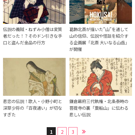
伝説の義賊・ねずみ小僧は変質
葛飾北斎が描いた”山”を通して
者だった！？そのドン引きな手
山の信仰、伝説や怪談を紹介す
口と盗んだ金品の行方
る企画展「北斎 大いなる山岳」
が開催
悲恋の伝説！歌人・小野小町と
鎌倉幕府三代執権・北条泰時の
深草少将の「百夜通い」が切な
菩提寺の裏「粟船山」に伝わる
すぎた
悲しい伝説
1
2
3