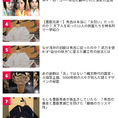
【豊臣兄弟！】秀吉は本当に「女狂い」だった
4
のか？ 天下人を彩った11人の側室たちを時系列
で一挙紹介
なぜ浅井の旧臣は秀吉に従ったのか？ 武力を使
5
わず“自分の味方”に変えた裏工作の技法とは
あの装飾は「炎」ではない？縄文時代の国宝・
6
火焔型土器、5000年前の人々が刻んだ謎とデザ
インの秘密
もしも豊臣秀長が長生きしていたら…？秀吉の
7
暴走と豊臣家滅亡を防げた「最強のカリスマ
性」