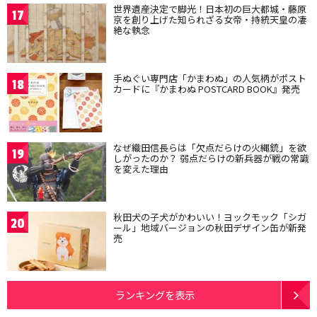
世界遺産決定で脚光！日本初の巨大都城・藤原
17
京を創り上げた知られざる女帝・持統天皇の凄
絶な執念
手ぬぐい専門店「かまわぬ」の人気柄がポスト
18
カードに『かまわぬ POSTCARD BOOK』発売
なぜ織田信長らは「欠点だらけの火縄銃」を欲
19
しがったのか？ 弱点だらけの新兵器が戦の常識
を変えた理由
秋田犬の子犬がかわいい！ヨックモック「シガ
20
ール」地域バージョンの秋田デザイン缶が新発
売
ランキングを表示