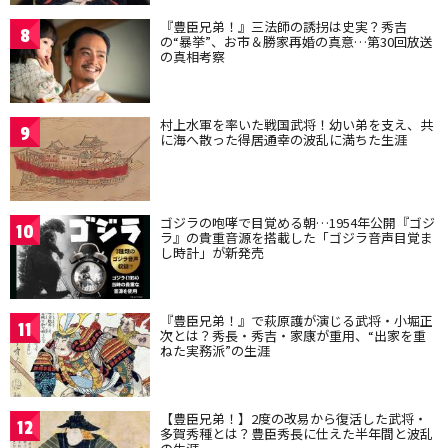
『豊臣兄弟！』三法師の誘拐は史実？秀吉
8
の“暴挙”、お市＆勝家再婚の真意…第30回放送
の真相考察
村上水軍を率いた戦国武将！幼い弟を支え、共
9
に海へ散った得居通幸の波乱に満ちた生涯
ゴジラの咆哮で目覚める朝…1954年公開『ゴジ
10
ラ』の貴重音源を搭載した「ゴジラ音声目覚ま
し時計」が新発売
『豊臣兄弟！』で萩原護が演じる武将・小堀正
11
次とは？秀長・秀吉・家康が重用、“出家を重
ねた実務派”の生涯
【豊臣兄弟！】2度の改易から復活した武将・
12
多賀秀種とは？豊臣秀長に仕えた半年間と波乱