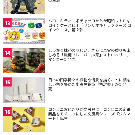
の生涯
ハローキティ、ポチャッコたちが昭和レトロな
13
コインケースに！「サンリオキャラクターズ コ
インケース」第２弾
しっかり抹茶の味わい、さらに果実の香りも楽
14
しめる「無糖フレーバー抹茶」ストロベリー、
マンゴー新発売
日本の四季折々の植物や情景を描くことに相応
15
しい色を集めた水彩色鉛筆『色辞典』が新発
売！
コンビニおにぎりが文房具に！コンビニの定番
16
商品をモチーフにした文房具シリーズ『ジムマ
ート』誕生