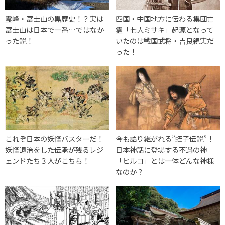
霊峰・富士山の黒歴史！？実は
四国・中国地方に伝わる集団亡
富士山は日本で一番…ではなか
霊「七人ミサキ」起源となって
った説！
いたのは戦国武将・吉良親実だ
った！
これぞ日本の妖怪バスターだ！
今も語り継がれる”蛭子伝説”！
妖怪退治をした伝承が残るレジ
日本神話に登場する不遇の神
ェンドたち３人がこちら！
「ヒルコ」とは一体どんな神様
なのか？