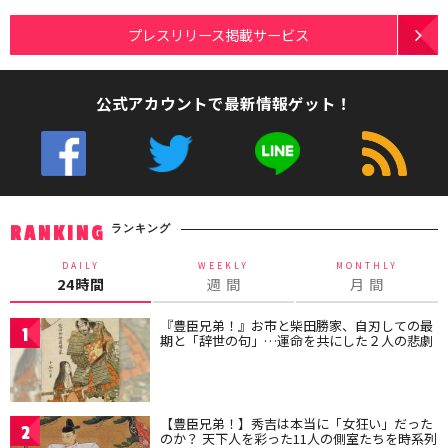
プレスリリース掲載サービス
公式アカウントで最新情報ゲット！
ランキング
RANKING
DAILY
WEEKLY
MONTHLY
24時間
週 間
月 間
『豊臣兄弟！』お市と柴田勝家、自刃しての最
1
期と「辞世の句」…運命を共にした２人の悲劇
【豊臣兄弟！】秀吉は本当に「女狂い」だった
2
のか？ 天下人を彩った11人の側室たちを時系列