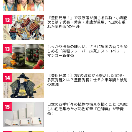
『豊臣兄弟！』で萩原護が演じる武将・小堀正
12
次とは？秀長・秀吉・家康が重用、“出家を重
ねた実務派”の生涯
しっかり抹茶の味わい、さらに果実の香りも楽
13
しめる「無糖フレーバー抹茶」ストロベリー、
マンゴー新発売
【豊臣兄弟！】2度の改易から復活した武将・
14
多賀秀種とは？豊臣秀長に仕えた半年間と波乱
の生涯
日本の四季折々の植物や情景を描くことに相応
15
しい色を集めた水彩色鉛筆『色辞典』が新発
売！