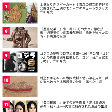
土偶なりきりパーカーも！青森の縄文遺跡群で
7
発掘された土偶がモチーフのキュートなグッズ
が新発売
『豊臣兄弟！』小一郎の5万の大軍に徹底抗
8
戦！切腹覚悟で長宗我部元親に降伏を迫った武
将・谷忠澄の生涯
ゴジラの咆哮で目覚める朝…1954年公開『ゴジ
9
ラ』の貴重音源を搭載した「ゴジラ音声目覚ま
し時計」が新発売
村上水軍を率いた戦国武将！幼い弟を支え、共
10
に海へ散った得居通幸の波乱に満ちた生涯
『豊臣兄弟！』後半の鍵を握る「浅井三姉妹」
11
茶々・初・江——秀吉に翻弄された波乱の生涯