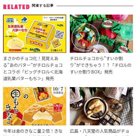
関連する記事
RELATED
まさかのチョコ化！見覚えあ
チロルチョコから”すいか割
る”あのバター”がチロルチョコ
り”ができちゃう！？「チロルの
とコラボ「ビッグチロル＜北海
すいか割りBOX」発売
道乳業バターもち＞」発売
今年は金のきなこ量２倍！きな
広島・八天堂の人気商品がチョ