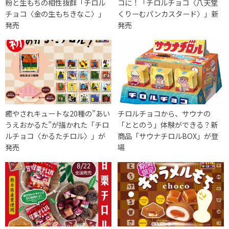
粉と生もちの相性抜群「チロル
コに！「チロルチョコ〈八天堂
チョコ〈金の生もちきなこ〉」
くりーむパンカスタード〉」新
発売
発売
癒やされキュートな20種の”あい
チロルチョコから、サウナの
うえおかるた”が描かれた「チロ
「ととのう」体験ができる？新
ルチョコ〈かるたチロル〉」が
商品「サウナチロルBOX」が登
発売
場