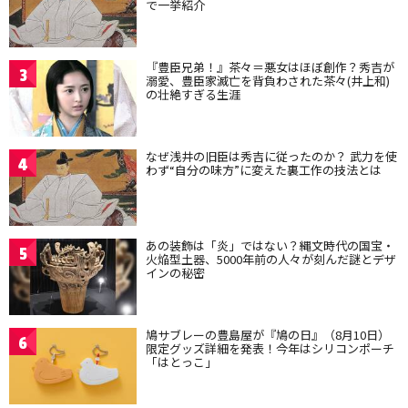
で一挙紹介
『豊臣兄弟！』茶々＝悪女はほぼ創作？秀吉が
3
溺愛、豊臣家滅亡を背負わされた茶々(井上和)
の壮絶すぎる生涯
なぜ浅井の旧臣は秀吉に従ったのか？ 武力を使
4
わず“自分の味方”に変えた裏工作の技法とは
あの装飾は「炎」ではない？縄文時代の国宝・
5
火焔型土器、5000年前の人々が刻んだ謎とデザ
インの秘密
鳩サブレーの豊島屋が『鳩の日』（8月10日）
6
限定グッズ詳細を発表！今年はシリコンポーチ
「はとっこ」