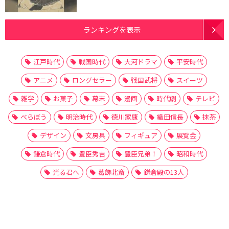
ランキングを表示
江戸時代
戦国時代
大河ドラマ
平安時代
アニメ
ロングセラー
戦国武将
スイーツ
雑学
お菓子
幕末
漫画
時代劇
テレビ
べらぼう
明治時代
徳川家康
織田信長
抹茶
デザイン
文房具
フィギュア
展覧会
鎌倉時代
豊臣秀吉
豊臣兄弟！
昭和時代
光る君へ
葛飾北斎
鎌倉殿の13人