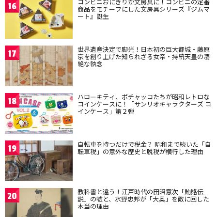
コンビニおにぎりが文房具に！コンビニの定番
16
商品をモチーフにした文房具シリーズ『ジムマ
ート』誕生
世界遺産決定で脚光！日本初の巨大都城・藤原
17
京を創り上げた知られざる女帝・持統天皇の凄
絶な執念
ハローキティ、ポチャッコたちが昭和レトロな
18
コインケースに！「サンリオキャラクターズ コ
インケース」第２弾
自転車を持つだけで税金？ 昭和まで続いた「自
19
転車税」の意外な歴史と脱税が横行した理由
教科書と違う！江戸時代の田沼意次「賄賂伝
20
説」の嘘と、水野忠邦が「大奥」を敵に回した
本当の理由