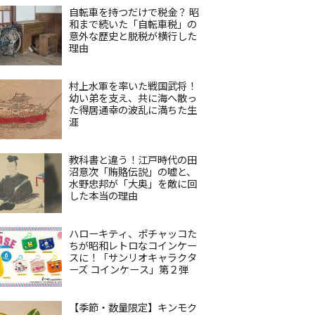
自転車を持つだけで税金？ 昭
和まで続いた「自転車税」の
意外な歴史と脱税が横行した
理由
村上水軍を率いた戦国武将！
幼い弟を支え、共に海へ散っ
た得居通幸の波乱に満ちた生
涯
教科書と違う！江戸時代の田
沼意次「賄賂伝説」の嘘と、
水野忠邦が「大奥」を敵に回
した本当の理由
ハローキティ、ポチャッコた
ちが昭和レトロなコインケー
スに！「サンリオキャラクタ
ーズ コインケース」第２弾
【季節・数量限定】キンモク