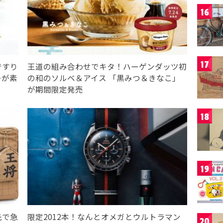
16
17
ですり
王道の組み合わせでキタ！ハーゲンダッツ初
ーが素
の和のソルベ＆アイス 「黒みつ＆きなこ」
が期間限定発売
18
19
先で急
限定2012本！なんとオメガとウルトラマン
20