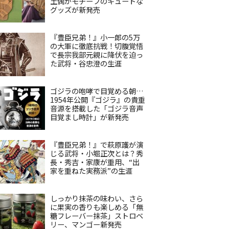
土偶がモチーフのキュートな
グッズが新発売
『豊臣兄弟！』小一郎の5万
の大軍に徹底抗戦！切腹覚悟
で長宗我部元親に降伏を迫っ
た武将・谷忠澄の生涯
ゴジラの咆哮で目覚める朝…
1954年公開『ゴジラ』の貴重
音源を搭載した「ゴジラ音声
目覚まし時計」が新発売
『豊臣兄弟！』で萩原護が演
じる武将・小堀正次とは？秀
長・秀吉・家康が重用、“出
家を重ねた実務派”の生涯
しっかり抹茶の味わい、さら
に果実の香りも楽しめる「無
糖フレーバー抹茶」ストロベ
リー、マンゴー新発売