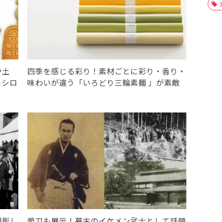
や土
四季を感じる彩り！素材ごとに彩り・香り・
モシロ
味わいが違う「いろどり三輪素麺 」が素敵
撮影し
愛刀も展示！幕末のイケメン武士として話題