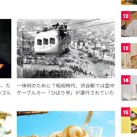
12
13
14
る、た
一体何のために？昭和時代、渋谷駅では空中
のゴル
ケーブルカー「ひばり号」が運行されていた
15