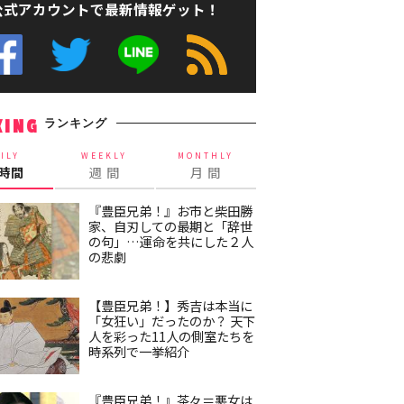
公式アカウントで最新情報ゲット！
ランキング
KING
ILY
WEEKLY
MONTHLY
4時間
週 間
月 間
『豊臣兄弟！』お市と柴田勝
家、自刃しての最期と「辞世
の句」…運命を共にした２人
の悲劇
【豊臣兄弟！】秀吉は本当に
「女狂い」だったのか？ 天下
人を彩った11人の側室たちを
時系列で一挙紹介
『豊臣兄弟！』茶々＝悪女は