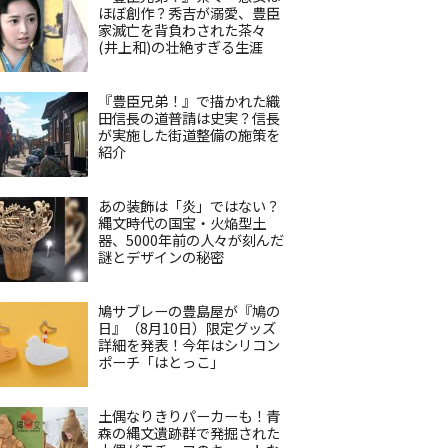
ほぼ創作？秀吉が溺愛、豊臣
家滅亡を背負わされた茶々
(井上和)の壮絶すぎる生涯
『豊臣兄弟！』で描かれた織
田信長の道普請は史実？信長
が実施した街道整備の施策を
紹介
あの装飾は「炎」ではない？
縄文時代の国宝・火焔型土
器、5000年前の人々が刻んだ
謎とデザインの秘密
鳩サブレーの豊島屋が『鳩の
日』（8月10日）限定グッズ
詳細を発表！今年はシリコン
ポーチ「はとっこ」
土偶なりきりパーカーも！青
森の縄文遺跡群で発掘された