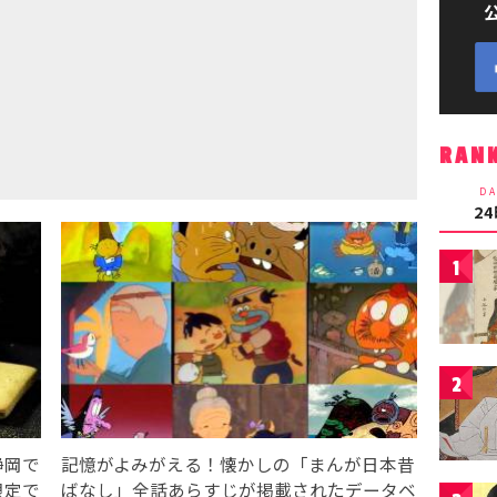
RAN
DA
2
1
2
静岡で
記憶がよみがえる！懐かしの「まんが日本昔
限定で
ばなし」全話あらすじが掲載されたデータベ