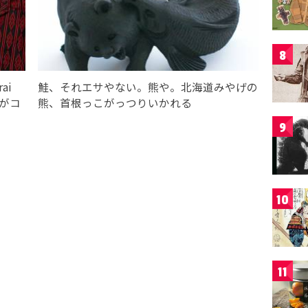
8
ai
鮭、それエサやない。熊や。北海道みやげの
」がコ
熊、首根っこがっつりいかれる
9
10
11