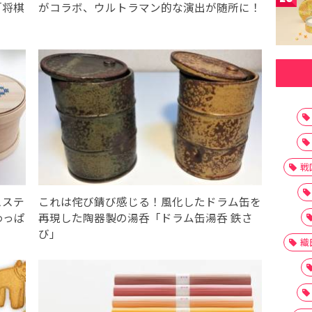
「将棋
がコラボ、ウルトラマン的な演出が随所に！
戦
スステ
これは侘び錆び感じる！風化したドラム缶を
わっぱ
再現した陶器製の湯呑「ドラム缶湯呑 鉄さ
び」
織