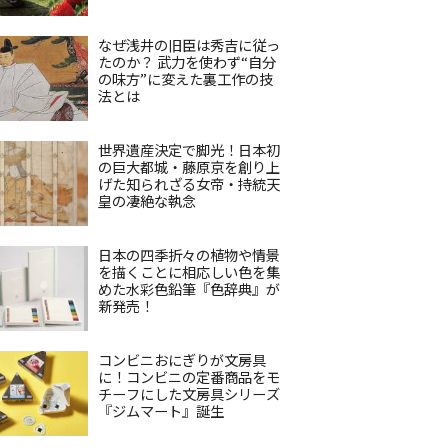
なぜ浅井の旧臣は秀吉に従っ
たのか？ 武力を使わず“自分
の味方”に変えた裏工作の技
法とは
世界遺産決定で脚光！日本初
の巨大都城・藤原京を創り上
げた知られざる女帝・持統天
皇の凄絶な執念
日本の四季折々の植物や情景
を描くことに相応しい色を集
めた水彩色鉛筆『色辞典』が
新発売！
コンビニおにぎりが文房具
に！コンビニの定番商品をモ
チーフにした文房具シリーズ
『ジムマート』誕生