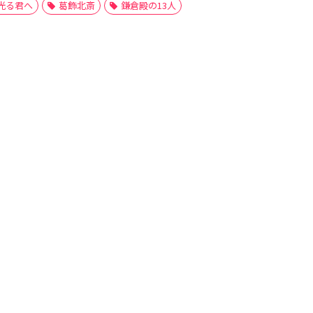
光る君へ
葛飾北斎
鎌倉殿の13人