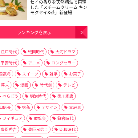
セイの香りを天然精油で再現
した「スチームクリーム キン
モクセイ&茶」新登場
ランキングを表示
江戸時代
戦国時代
大河ドラマ
平安時代
アニメ
ロングセラー
国武将
スイーツ
雑学
お菓子
幕末
漫画
時代劇
テレビ
べらぼう
明治時代
徳川家康
田信長
抹茶
デザイン
文房具
フィギュア
展覧会
鎌倉時代
豊臣秀吉
豊臣兄弟！
昭和時代