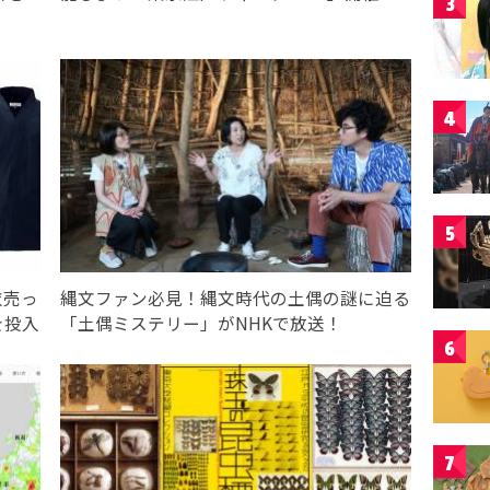
3
4
5
衣売っ
縄文ファン必見！縄文時代の土偶の謎に迫る
を投入
「土偶ミステリー」がNHKで放送！
6
7