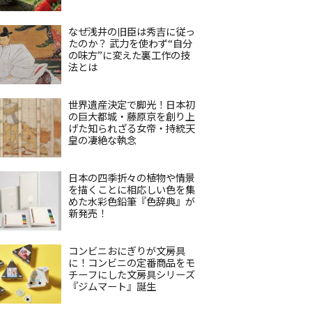
なぜ浅井の旧臣は秀吉に従っ
たのか？ 武力を使わず“自分
の味方”に変えた裏工作の技
法とは
世界遺産決定で脚光！日本初
の巨大都城・藤原京を創り上
げた知られざる女帝・持統天
皇の凄絶な執念
日本の四季折々の植物や情景
を描くことに相応しい色を集
めた水彩色鉛筆『色辞典』が
新発売！
コンビニおにぎりが文房具
に！コンビニの定番商品をモ
チーフにした文房具シリーズ
『ジムマート』誕生