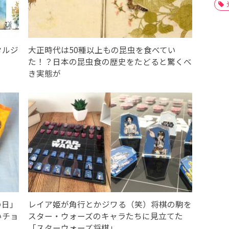
タルジ
大正時代は50種以上もの昆虫を食べてい
た！？日本の昆虫食の歴史をたどると驚くべ
き実態が
の日」
レイア姫が角行とかジワる（笑）将棋の駒を
いチョ
スター・ウォーズのキャラたちに見立てた
「スターウォーズ将棋」