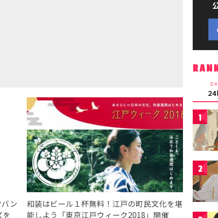
RAN
DA
2
1
2
クバン
和装はビール１杯無料！江戸の町民文化を堪
ズを
能しよう「東京江戸ウィーク2018」開催