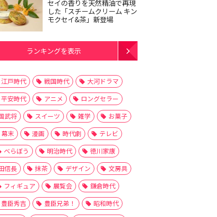
セイの香りを天然精油で再現
した「スチームクリーム キン
モクセイ&茶」新登場
ランキングを表示
江戸時代
戦国時代
大河ドラマ
平安時代
アニメ
ロングセラー
国武将
スイーツ
雑学
お菓子
幕末
漫画
時代劇
テレビ
べらぼう
明治時代
徳川家康
田信長
抹茶
デザイン
文房具
フィギュア
展覧会
鎌倉時代
豊臣秀吉
豊臣兄弟！
昭和時代