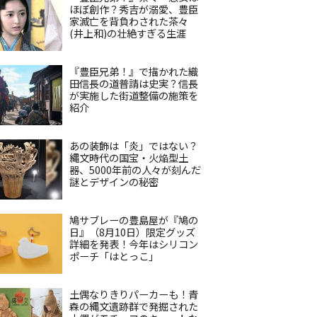
ほぼ創作？秀吉が溺愛、豊臣
家滅亡を背負わされた茶々
(井上和)の壮絶すぎる生涯
『豊臣兄弟！』で描かれた織
田信長の道普請は史実？信長
が実施した街道整備の施策を
紹介
あの装飾は「炎」ではない？
縄文時代の国宝・火焔型土
器、5000年前の人々が刻んだ
謎とデザインの秘密
鳩サブレーの豊島屋が『鳩の
日』（8月10日）限定グッズ
詳細を発表！今年はシリコン
ポーチ「はとっこ」
土偶なりきりパーカーも！青
森の縄文遺跡群で発掘された