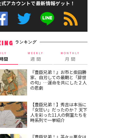
公式アカウントで最新情報ゲット！
ランキング
KING
ILY
WEEKLY
MONTHLY
4時間
週 間
月 間
『豊臣兄弟！』お市と柴田勝
家、自刃しての最期と「辞世
の句」…運命を共にした２人
の悲劇
【豊臣兄弟！】秀吉は本当に
「女狂い」だったのか？ 天下
人を彩った11人の側室たちを
時系列で一挙紹介
『豊臣兄弟！』茶々＝悪女は