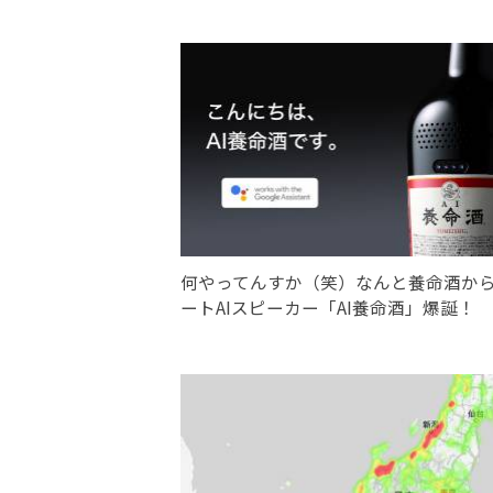
何やってんすか（笑）なんと養命酒か
ートAIスピーカー「AI養命酒」爆誕！