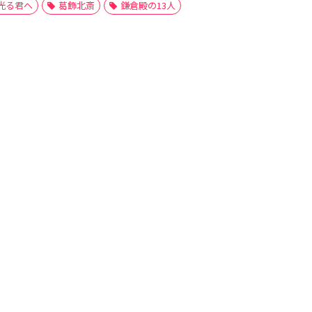
光る君へ
葛飾北斎
鎌倉殿の13人