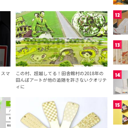
12
13
らスマ
この村、超越してる！田舎館村の2018年の
14
田んぼアートが他の追随を許さないクオリテ
ィに
15