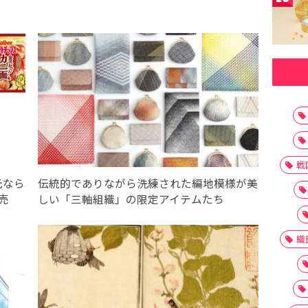
戦
元なら
伝統的でありながら洗練された編地模様が美
売
しい「三軸組織」の限定アイテムたち
織