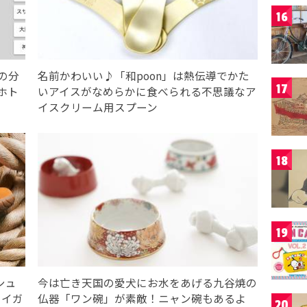
16
の分
名前かわいい♪「和poon」は熱伝導でかた
17
ホト
いアイスがなめらかに食べられる不思議なア
イスクリーム用スプーン
18
19
シュ
今は亡き天国の愛犬にお水をあげる九谷焼の
タイガ
仏器「ワン碗」が素敵！ニャン碗もあるよ
20