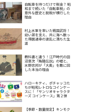
自転車を持つだけで税金？ 昭
和まで続いた「自転車税」の
意外な歴史と脱税が横行した
理由
村上水軍を率いた戦国武将！
幼い弟を支え、共に海へ散っ
た得居通幸の波乱に満ちた生
涯
教科書と違う！江戸時代の田
沼意次「賄賂伝説」の嘘と、
水野忠邦が「大奥」を敵に回
した本当の理由
ハローキティ、ポチャッコた
ちが昭和レトロなコインケー
スに！「サンリオキャラクタ
ーズ コインケース」第２弾
【季節・数量限定】キンモク