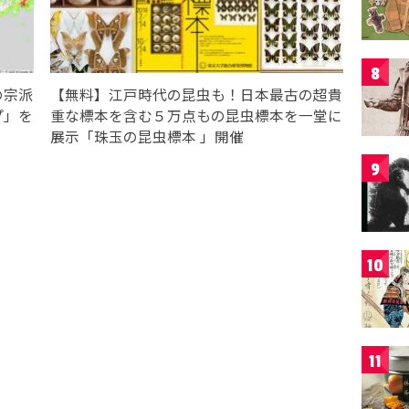
8
の宗派
【無料】江戸時代の昆虫も！日本最古の超貴
プ」を
重な標本を含む５万点もの昆虫標本を一堂に
展示「珠玉の昆虫標本 」開催
9
10
11