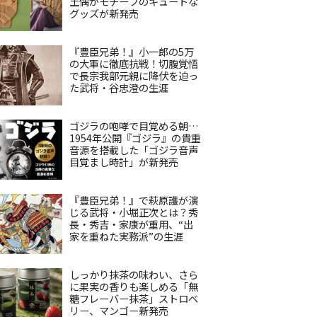
土偶がモチーフのキュートな
グッズが新発売
『豊臣兄弟！』小一郎の5万
の大軍に徹底抗戦！切腹覚悟
で長宗我部元親に降伏を迫っ
た武将・谷忠澄の生涯
ゴジラの咆哮で目覚める朝…
1954年公開『ゴジラ』の貴重
音源を搭載した「ゴジラ音声
目覚まし時計」が新発売
『豊臣兄弟！』で萩原護が演
じる武将・小堀正次とは？秀
長・秀吉・家康が重用、“出
家を重ねた実務派”の生涯
しっかり抹茶の味わい、さら
に果実の香りも楽しめる「無
糖フレーバー抹茶」ストロベ
リー、マンゴー新発売