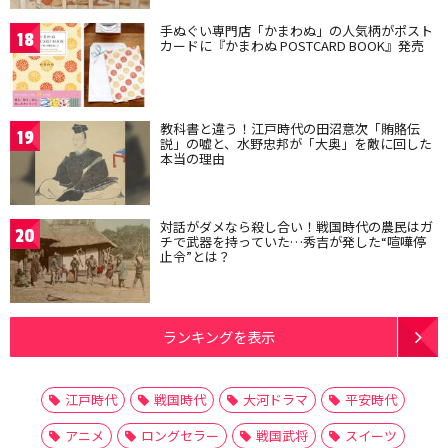
手ぬぐい専門店「かまわぬ」の人気柄がポスト
18
カードに『かまわぬ POSTCARD BOOK』発売
教科書と違う！江戸時代の田沼意次「賄賂伝
19
説」の嘘と、水野忠邦が「大奥」を敵に回した
本当の理由
対話がダメなら殺し合い！戦国時代の農民はガ
20
チで武器を持っていた…秀吉が発した“喧嘩停
止令”とは？
ランキングを表示
江戸時代
戦国時代
大河ドラマ
平安時代
アニメ
ロングセラー
戦国武将
スイーツ