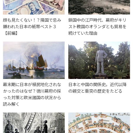
顔も見たくない！？隣国で忌み
鎖国中の江戸時代、幕府がキリ
嫌われた日本の紙幣ベスト３
スト教国のオランダとも貿易を
【前編】
続けていた理由
幕末期に日本が植民地化されな
日本と中国の関係史。近代以降
かったのはなぜ？徳川幕府の採
の親交と衝突の歴史をたどる
った対策と欧米諸国の状況から
読み解く