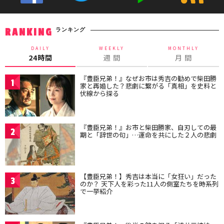
ランキング
RANKING
DAILY
WEEKLY
MONTHLY
24時間
週 間
月 間
『豊臣兄弟！』なぜお市は秀吉の勧めで柴田勝
1
家と再婚した？悲劇に繋がる「真相」を史料と
伏線から探る
『豊臣兄弟！』お市と柴田勝家、自刃しての最
2
期と「辞世の句」…運命を共にした２人の悲劇
【豊臣兄弟！】秀吉は本当に「女狂い」だった
3
のか？ 天下人を彩った11人の側室たちを時系列
で一挙紹介