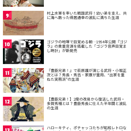
村上水軍を率いた戦国武将！幼い弟を支え、共
9
に海へ散った得居通幸の波乱に満ちた生涯
ゴジラの咆哮で目覚める朝…1954年公開『ゴジ
10
ラ』の貴重音源を搭載した「ゴジラ音声目覚ま
し時計」が新発売
『豊臣兄弟！』で萩原護が演じる武将・小堀正
11
次とは？秀長・秀吉・家康が重用、“出家を重
ねた実務派”の生涯
【豊臣兄弟！】2度の改易から復活した武将・
12
多賀秀種とは？豊臣秀長に仕えた半年間と波乱
の生涯
ハローキティ、ポチャッコたちが昭和レトロな
13