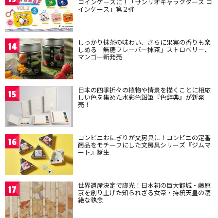
コインケースに！「サンリオキャラクターズ コ
インケース」第２弾
しっかり抹茶の味わい、さらに果実の香りも楽
14
しめる「無糖フレーバー抹茶」ストロベリー、
マンゴー新発売
日本の四季折々の植物や情景を描くことに相応
15
しい色を集めた水彩色鉛筆『色辞典』が新発
売！
コンビニおにぎりが文房具に！コンビニの定番
16
商品をモチーフにした文房具シリーズ『ジムマ
ート』誕生
世界遺産決定で脚光！日本初の巨大都城・藤原
17
京を創り上げた知られざる女帝・持統天皇の凄
絶な執念