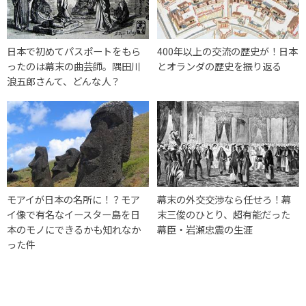
日本で初めてパスポートをもら
400年以上の交流の歴史が！日本
ったのは幕末の曲芸師。隅田川
とオランダの歴史を振り返る
浪五郎さんて、どんな人？
モアイが日本の名所に！？モア
幕末の外交交渉なら任せろ！幕
イ像で有名なイースター島を日
末三俊のひとり、超有能だった
本のモノにできるかも知れなか
幕臣・岩瀬忠震の生涯
った件