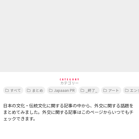
CATEGORY
カテゴリー
すべて
まとめ
Japaaan PR
_終了_
アート
エン
日本の文化・伝統文化に関する記事の中から、外交に関する話題を
まとめてみました。外交に関する記事はこのページからいつでもチ
ェックできます。