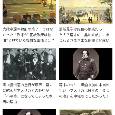
大政奉還＝幕府の終了…ではな
黒船見学は庶民の娯楽だっ
かった！欧米が“正統政府は徳
た！？幕末の「黒船来航」にま
川”と見ていた複雑な事情とは？
つわるさまざまな俗説と勘違い
実は長州藩の愚行が原因！幕末
幕末のペリー黒船来航の本当の
に結んだアメリカとの条約が
狙い…アメリカは日本の「３つ
「不平等」になってしまった本
の港」を中継地にしたかった！
当の理由