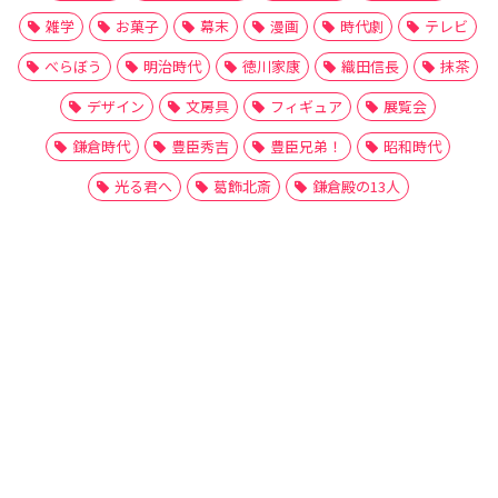
雑学
お菓子
幕末
漫画
時代劇
テレビ
べらぼう
明治時代
徳川家康
織田信長
抹茶
デザイン
文房具
フィギュア
展覧会
鎌倉時代
豊臣秀吉
豊臣兄弟！
昭和時代
光る君へ
葛飾北斎
鎌倉殿の13人