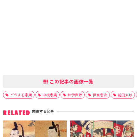
この記事の画像一覧
どうする家康
中根忠実
井伊直政
伊奈忠次
前田玄以
関連する記事
RELATED