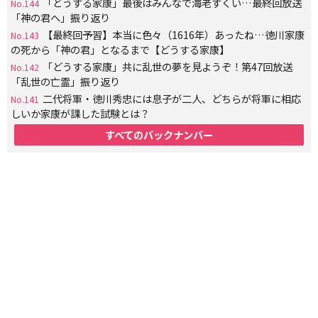
「どうする家康」最後はみんなで海老すくい…最終回放送
No.144
「神の君へ」振り返り
【最終回予習】本当に色々（1616年）あったね…徳川家康
No.143
の死から「神の君」となるまで【どうする家康】
「どうする家康」共に乱世の夢を見ようぞ！第47回放送
No.142
「乱世の亡霊」振り返り
二代将軍・徳川秀忠には息子が二人、どちらが将軍に相応
No.141
しいか家康が課した試験とは？
すべてのバックナンバー