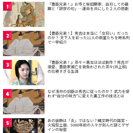
『豊臣兄弟！』お市と柴田勝家、自刃しての最
1
期と「辞世の句」…運命を共にした２人の悲劇
【豊臣兄弟！】秀吉は本当に「女狂い」だった
2
のか？ 天下人を彩った11人の側室たちを時系列
で一挙紹介
『豊臣兄弟！』茶々＝悪女はほぼ創作？秀吉が
3
溺愛、豊臣家滅亡を背負わされた茶々(井上和)
の壮絶すぎる生涯
なぜ浅井の旧臣は秀吉に従ったのか？ 武力を使
4
わず“自分の味方”に変えた裏工作の技法とは
あの装飾は「炎」ではない？縄文時代の国宝・
5
火焔型土器、5000年前の人々が刻んだ謎とデザ
インの秘密