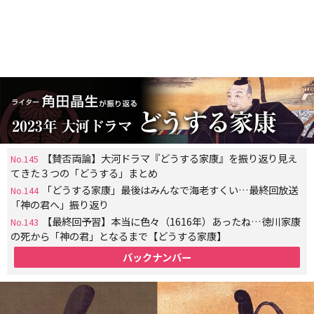
【賛否両論】大河ドラマ『どうする家康』を振り返り見え
No.145
てきた３つの「どうする」まとめ
「どうする家康」最後はみんなで海老すくい…最終回放送
No.144
「神の君へ」振り返り
【最終回予習】本当に色々（1616年）あったね…徳川家康
No.143
の死から「神の君」となるまで【どうする家康】
バックナンバー