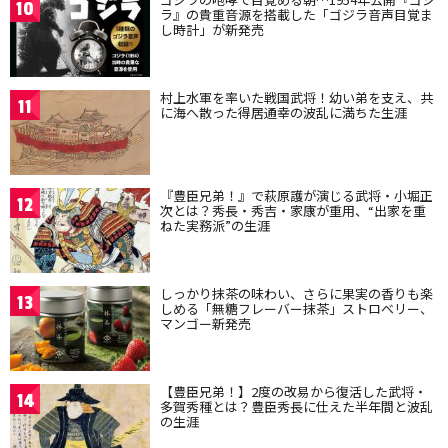
10
ラ』の貴重音源を搭載した「ゴジラ音声目覚ま
し時計」が新発売
村上水軍を率いた戦国武将！幼い弟を支え、共
11
に海へ散った得居通幸の波乱に満ちた生涯
『豊臣兄弟！』で萩原護が演じる武将・小堀正
12
次とは？秀長・秀吉・家康が重用、“出家を重
ねた実務派”の生涯
しっかり抹茶の味わい、さらに果実の香りも楽
13
しめる「無糖フレーバー抹茶」ストロベリー、
マンゴー新発売
【豊臣兄弟！】2度の改易から復活した武将・
14
多賀秀種とは？豊臣秀長に仕えた半年間と波乱
の生涯