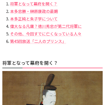
将軍となって幕府を開く？
本多忠勝・榊原康政の最期
本多正純と朱子学について
偉大なる凡庸？徳川秀忠が第二代将軍に
その他、今回すでに亡くなっている人々
第45回放送「二人のプリンス」
将軍となって幕府を開く？