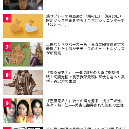
鳩サブレーの豊島屋が『鳩の日』（8月10日）
6
限定グッズ詳細を発表！今年はシリコンポーチ
「はとっこ」
土偶なりきりパーカーも！青森の縄文遺跡群で
7
発掘された土偶がモチーフのキュートなグッズ
が新発売
『豊臣兄弟！』小一郎の5万の大軍に徹底抗
8
戦！切腹覚悟で長宗我部元親に降伏を迫った武
将・谷忠澄の生涯
『豊臣兄弟！』後半の鍵を握る「浅井三姉妹」
9
茶々・初・江——秀吉に翻弄された波乱の生涯
ゴジラの咆哮で目覚める朝…1954年公開『ゴジ