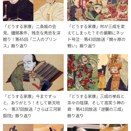
「どうする家康」二条城の会
「どうする家康」何が三成を変
見、鐘銘事件、残念な秀忠を深
えてしまった？その最期にネッ
掘り！第45回「二人のプリン
ト号泣…第43回放送「関ヶ原の
ス」振り返り
戦い」振り返り
「どうする家康」今までずっ
「どうする家康」三成の挙兵と
と、ありがとう！そして新天地
茶々の陰謀、そして高笑う神の
へ…第37回放送「さらば三河家
君…第41回放送「逆襲の三成」
臣団」振り返り
振り返り