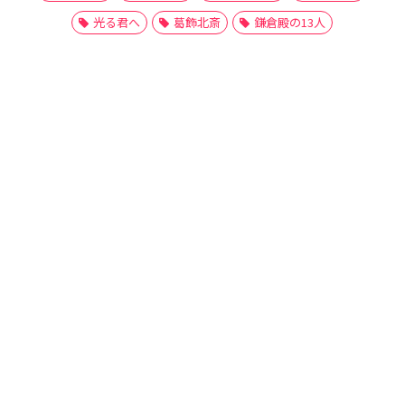
光る君へ
葛飾北斎
鎌倉殿の13人