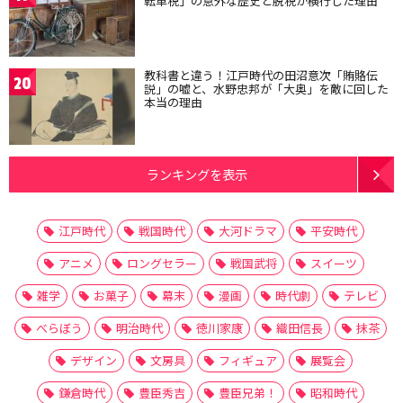
転車税」の意外な歴史と脱税が横行した理由
教科書と違う！江戸時代の田沼意次「賄賂伝
20
説」の嘘と、水野忠邦が「大奥」を敵に回した
本当の理由
ランキングを表示
江戸時代
戦国時代
大河ドラマ
平安時代
アニメ
ロングセラー
戦国武将
スイーツ
雑学
お菓子
幕末
漫画
時代劇
テレビ
べらぼう
明治時代
徳川家康
織田信長
抹茶
デザイン
文房具
フィギュア
展覧会
鎌倉時代
豊臣秀吉
豊臣兄弟！
昭和時代