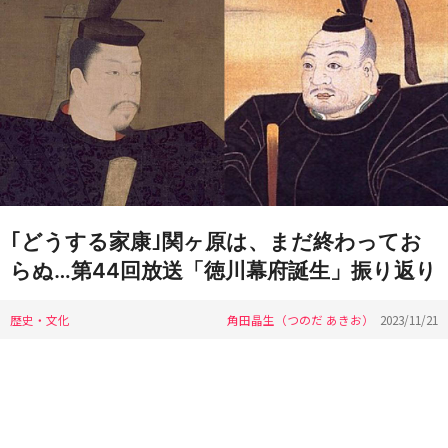
｢どうする家康｣関ヶ原は、まだ終わってお
らぬ…第44回放送「徳川幕府誕生」振り返り
歴史・文化
角田晶生（つのだ あきお）
2023/11/21