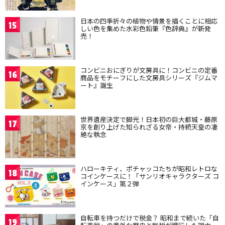
日本の四季折々の植物や情景を描くことに相応
15
しい色を集めた水彩色鉛筆『色辞典』が新発
売！
コンビニおにぎりが文房具に！コンビニの定番
16
商品をモチーフにした文房具シリーズ『ジムマ
ート』誕生
世界遺産決定で脚光！日本初の巨大都城・藤原
17
京を創り上げた知られざる女帝・持統天皇の凄
絶な執念
ハローキティ、ポチャッコたちが昭和レトロな
18
コインケースに！「サンリオキャラクターズ コ
インケース」第２弾
自転車を持つだけで税金？ 昭和まで続いた「自
19