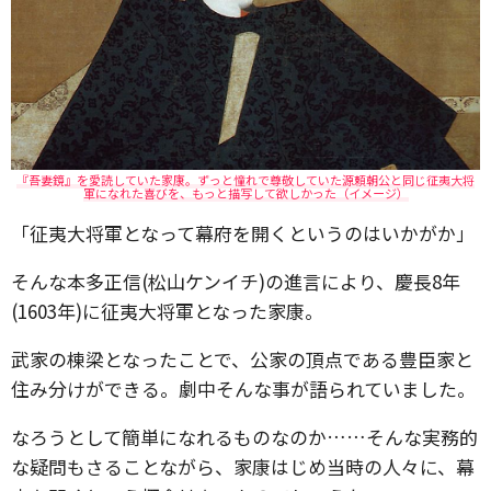
『吾妻鏡』を愛読していた家康。ずっと憧れで尊敬していた源頼朝公と同じ征夷大将
軍になれた喜びを、もっと描写して欲しかった（イメージ）
「征夷大将軍となって幕府を開くというのはいかがか」
そんな本多正信(松山ケンイチ)の進言により、慶長8年
(1603年)に征夷大将軍となった家康。
武家の棟梁となったことで、公家の頂点である豊臣家と
住み分けができる。劇中そんな事が語られていました。
なろうとして簡単になれるものなのか……そんな実務的
な疑問もさることながら、家康はじめ当時の人々に、幕