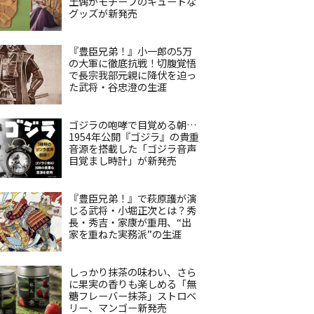
土偶がモチーフのキュートな
グッズが新発売
『豊臣兄弟！』小一郎の5万
の大軍に徹底抗戦！切腹覚悟
で長宗我部元親に降伏を迫っ
た武将・谷忠澄の生涯
ゴジラの咆哮で目覚める朝…
1954年公開『ゴジラ』の貴重
音源を搭載した「ゴジラ音声
目覚まし時計」が新発売
『豊臣兄弟！』で萩原護が演
じる武将・小堀正次とは？秀
長・秀吉・家康が重用、“出
家を重ねた実務派”の生涯
しっかり抹茶の味わい、さら
に果実の香りも楽しめる「無
糖フレーバー抹茶」ストロベ
リー、マンゴー新発売