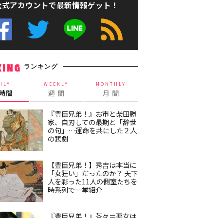
公式アカウントで最新情報ゲット！
ランキング
KING
ILY
WEEKLY
MONTHLY
4時間
週 間
月 間
『豊臣兄弟！』お市と柴田勝
家、自刃しての最期と「辞世
の句」…運命を共にした２人
の悲劇
【豊臣兄弟！】秀吉は本当に
「女狂い」だったのか？ 天下
人を彩った11人の側室たちを
時系列で一挙紹介
『豊臣兄弟！』茶々＝悪女は