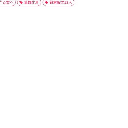
光る君へ
葛飾北斎
鎌倉殿の13人