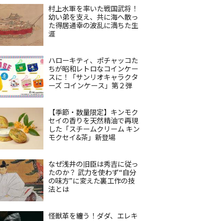
村上水軍を率いた戦国武将！
幼い弟を支え、共に海へ散っ
た得居通幸の波乱に満ちた生
涯
ハローキティ、ポチャッコた
ちが昭和レトロなコインケー
スに！「サンリオキャラクタ
ーズ コインケース」第２弾
【季節・数量限定】キンモク
セイの香りを天然精油で再現
した「スチームクリーム キン
モクセイ&茶」新登場
なぜ浅井の旧臣は秀吉に従っ
たのか？ 武力を使わず“自分
の味方”に変えた裏工作の技
法とは
怪獣革を纏う！ダダ、エレキ