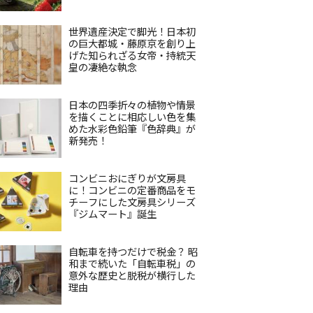
世界遺産決定で脚光！日本初
の巨大都城・藤原京を創り上
げた知られざる女帝・持統天
皇の凄絶な執念
日本の四季折々の植物や情景
を描くことに相応しい色を集
めた水彩色鉛筆『色辞典』が
新発売！
コンビニおにぎりが文房具
に！コンビニの定番商品をモ
チーフにした文房具シリーズ
『ジムマート』誕生
自転車を持つだけで税金？ 昭
和まで続いた「自転車税」の
意外な歴史と脱税が横行した
理由