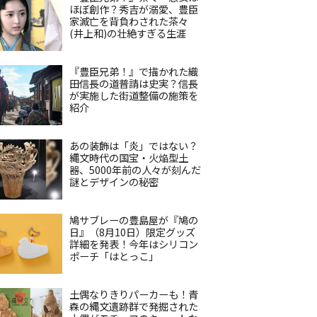
ほぼ創作？秀吉が溺愛、豊臣
家滅亡を背負わされた茶々
(井上和)の壮絶すぎる生涯
『豊臣兄弟！』で描かれた織
田信長の道普請は史実？信長
が実施した街道整備の施策を
紹介
あの装飾は「炎」ではない？
縄文時代の国宝・火焔型土
器、5000年前の人々が刻んだ
謎とデザインの秘密
鳩サブレーの豊島屋が『鳩の
日』（8月10日）限定グッズ
詳細を発表！今年はシリコン
ポーチ「はとっこ」
土偶なりきりパーカーも！青
森の縄文遺跡群で発掘された