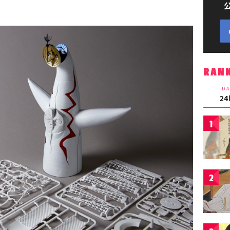
RAN
DA
2
1
2