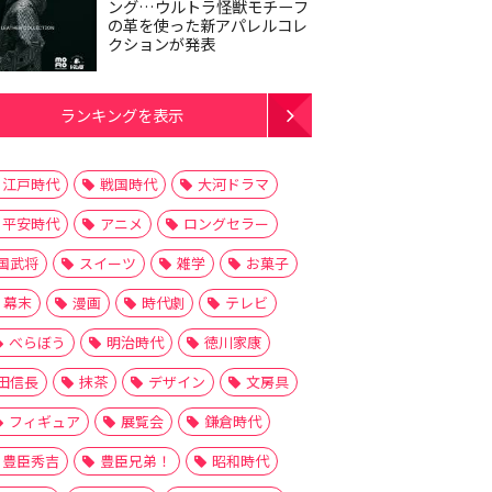
ング…ウルトラ怪獣モチーフ
の革を使った新アパレルコレ
クションが発表
ランキングを表示
江戸時代
戦国時代
大河ドラマ
平安時代
アニメ
ロングセラー
国武将
スイーツ
雑学
お菓子
幕末
漫画
時代劇
テレビ
べらぼう
明治時代
徳川家康
田信長
抹茶
デザイン
文房具
フィギュア
展覧会
鎌倉時代
豊臣秀吉
豊臣兄弟！
昭和時代