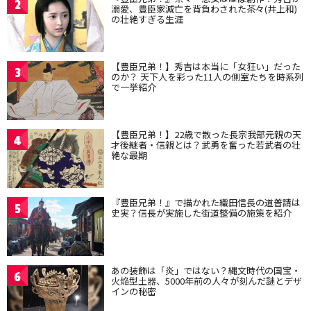
2
溺愛、豊臣家滅亡を背負わされた茶々(井上和)
の壮絶すぎる生涯
【豊臣兄弟！】秀吉は本当に「女狂い」だった
3
のか？ 天下人を彩った11人の側室たちを時系列
で一挙紹介
【豊臣兄弟！】22歳で散った長宗我部元親の天
4
才後継者・信親とは？武勇を奮った若武者の壮
絶な最期
『豊臣兄弟！』で描かれた織田信長の道普請は
5
史実？信長が実施した街道整備の施策を紹介
あの装飾は「炎」ではない？縄文時代の国宝・
6
火焔型土器、5000年前の人々が刻んだ謎とデザ
インの秘密