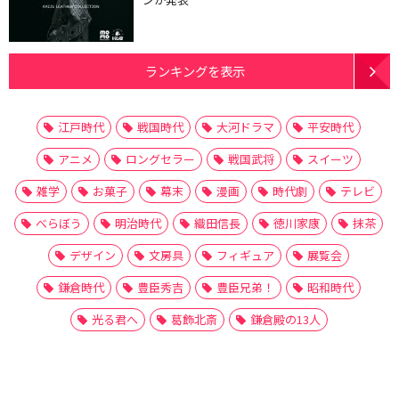
ランキングを表示
江戸時代
戦国時代
大河ドラマ
平安時代
アニメ
ロングセラー
戦国武将
スイーツ
雑学
お菓子
幕末
漫画
時代劇
テレビ
べらぼう
明治時代
織田信長
徳川家康
抹茶
デザイン
文房具
フィギュア
展覧会
鎌倉時代
豊臣秀吉
豊臣兄弟！
昭和時代
光る君へ
葛飾北斎
鎌倉殿の13人