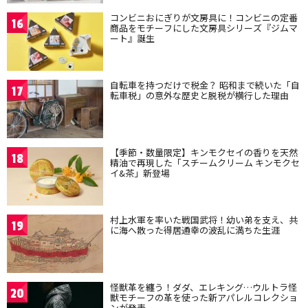
コンビニおにぎりが文房具に！コンビニの定番
16
商品をモチーフにした文房具シリーズ『ジムマ
ート』誕生
自転車を持つだけで税金？ 昭和まで続いた「自
17
転車税」の意外な歴史と脱税が横行した理由
【季節・数量限定】キンモクセイの香りを天然
18
精油で再現した「スチームクリーム キンモクセ
イ&茶」新登場
村上水軍を率いた戦国武将！幼い弟を支え、共
19
に海へ散った得居通幸の波乱に満ちた生涯
怪獣革を纏う！ダダ、エレキング…ウルトラ怪
20
獣モチーフの革を使った新アパレルコレクショ
ンが発表