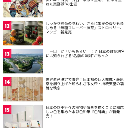
ねた実務派”の生涯
しっかり抹茶の味わい、さらに果実の香りも楽
12
しめる「無糖フレーバー抹茶」ストロベリー、
マンゴー新発売
「一口」が「いもあらい」！？ 日本の難読地名
13
には知られざる“名前の法則”があった
世界遺産決定で脚光！日本初の巨大都城・藤原
14
京を創り上げた知られざる女帝・持統天皇の凄
絶な執念
日本の四季折々の植物や情景を描くことに相応
15
しい色を集めた水彩色鉛筆『色辞典』が新発
売！