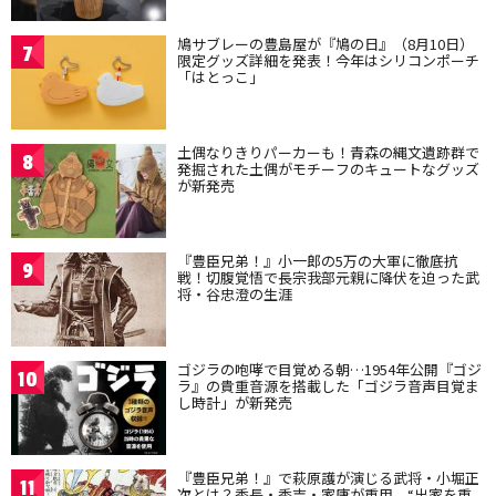
鳩サブレーの豊島屋が『鳩の日』（8月10日）
7
限定グッズ詳細を発表！今年はシリコンポーチ
「はとっこ」
土偶なりきりパーカーも！青森の縄文遺跡群で
8
発掘された土偶がモチーフのキュートなグッズ
が新発売
『豊臣兄弟！』小一郎の5万の大軍に徹底抗
9
戦！切腹覚悟で長宗我部元親に降伏を迫った武
将・谷忠澄の生涯
ゴジラの咆哮で目覚める朝…1954年公開『ゴジ
10
ラ』の貴重音源を搭載した「ゴジラ音声目覚ま
し時計」が新発売
『豊臣兄弟！』で萩原護が演じる武将・小堀正
11
次とは？秀長・秀吉・家康が重用、“出家を重