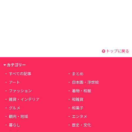
トップに戻る
カテゴリー
すべての記事
まとめ
アート
日本画・浮世絵
ファッション
着物・和服
雑貨・インテリア
和雑貨
グルメ
和菓子
観光・地域
エンタメ
暮らし
歴史・文化