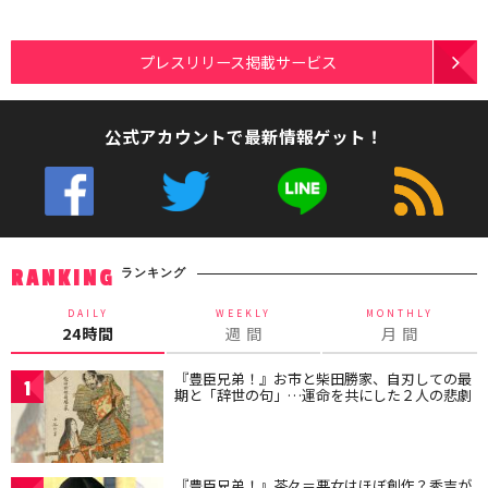
プレスリリース掲載サービス
公式アカウントで最新情報ゲット！
ランキング
RANKING
DAILY
WEEKLY
MONTHLY
24時間
週 間
月 間
『豊臣兄弟！』お市と柴田勝家、自刃しての最
1
期と「辞世の句」…運命を共にした２人の悲劇
『豊臣兄弟！』茶々＝悪女はほぼ創作？秀吉が