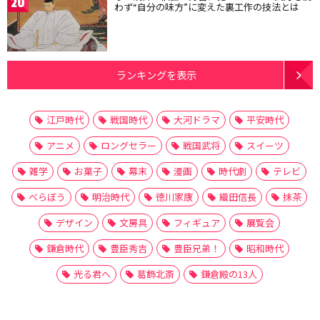
20
わず“自分の味方”に変えた裏工作の技法とは
ランキングを表示
江戸時代
戦国時代
大河ドラマ
平安時代
アニメ
ロングセラー
戦国武将
スイーツ
雑学
お菓子
幕末
漫画
時代劇
テレビ
べらぼう
明治時代
徳川家康
織田信長
抹茶
デザイン
文房具
フィギュア
展覧会
鎌倉時代
豊臣秀吉
豊臣兄弟！
昭和時代
光る君へ
葛飾北斎
鎌倉殿の13人