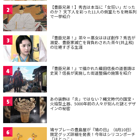
【豊臣兄弟！】秀吉は本当に「女狂い」だった
2
のか？ 天下人を彩った11人の側室たちを時系列
で一挙紹介
『豊臣兄弟！』茶々＝悪女はほぼ創作？秀吉が
3
溺愛、豊臣家滅亡を背負わされた茶々(井上和)
の壮絶すぎる生涯
『豊臣兄弟！』で描かれた織田信長の道普請は
4
史実？信長が実施した街道整備の施策を紹介
あの装飾は「炎」ではない？縄文時代の国宝・
5
火焔型土器、5000年前の人々が刻んだ謎とデザ
インの秘密
鳩サブレーの豊島屋が『鳩の日』（8月10日）
6
限定グッズ詳細を発表！今年はシリコンポーチ
「はとっこ」