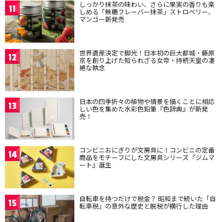
しっかり抹茶の味わい、さらに果実の香りも楽
11
しめる「無糖フレーバー抹茶」ストロベリー、
マンゴー新発売
世界遺産決定で脚光！日本初の巨大都城・藤原
12
京を創り上げた知られざる女帝・持統天皇の凄
絶な執念
日本の四季折々の植物や情景を描くことに相応
13
しい色を集めた水彩色鉛筆『色辞典』が新発
売！
コンビニおにぎりが文房具に！コンビニの定番
14
商品をモチーフにした文房具シリーズ『ジムマ
ート』誕生
自転車を持つだけで税金？ 昭和まで続いた「自
15
転車税」の意外な歴史と脱税が横行した理由