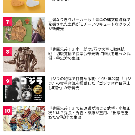
土偶なりきりパーカーも！青森の縄文遺跡群で
7
発掘された土偶がモチーフのキュートなグッズ
が新発売
『豊臣兄弟！』小一郎の5万の大軍に徹底抗
8
戦！切腹覚悟で長宗我部元親に降伏を迫った武
将・谷忠澄の生涯
ゴジラの咆哮で目覚める朝…1954年公開『ゴジ
9
ラ』の貴重音源を搭載した「ゴジラ音声目覚ま
し時計」が新発売
『豊臣兄弟！』で萩原護が演じる武将・小堀正
10
次とは？秀長・秀吉・家康が重用、“出家を重
ねた実務派”の生涯