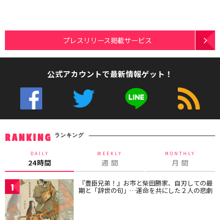
プレスリリース掲載サービス
公式アカウントで最新情報ゲット！
ランキング
RANKING
DAILY
WEEKLY
MONTHLY
24時間
週 間
月 間
『豊臣兄弟！』お市と柴田勝家、自刃しての最
1
期と「辞世の句」…運命を共にした２人の悲劇