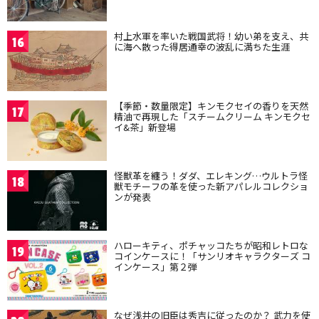
村上水軍を率いた戦国武将！幼い弟を支え、共
16
に海へ散った得居通幸の波乱に満ちた生涯
【季節・数量限定】キンモクセイの香りを天然
17
精油で再現した「スチームクリーム キンモクセ
イ&茶」新登場
怪獣革を纏う！ダダ、エレキング…ウルトラ怪
18
獣モチーフの革を使った新アパレルコレクショ
ンが発表
ハローキティ、ポチャッコたちが昭和レトロな
19
コインケースに！「サンリオキャラクターズ コ
インケース」第２弾
なぜ浅井の旧臣は秀吉に従ったのか？ 武力を使