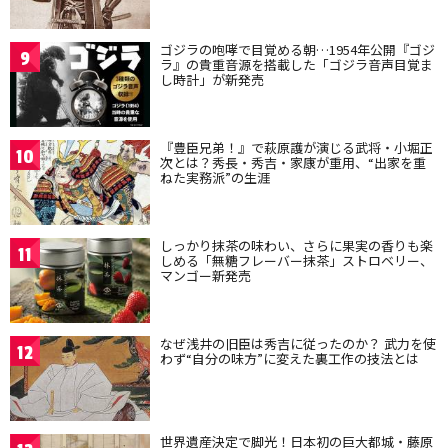
ゴジラの咆哮で目覚める朝…1954年公開『ゴジ
9
ラ』の貴重音源を搭載した「ゴジラ音声目覚ま
し時計」が新発売
『豊臣兄弟！』で萩原護が演じる武将・小堀正
10
次とは？秀長・秀吉・家康が重用、“出家を重
ねた実務派”の生涯
しっかり抹茶の味わい、さらに果実の香りも楽
11
しめる「無糖フレーバー抹茶」ストロベリー、
マンゴー新発売
なぜ浅井の旧臣は秀吉に従ったのか？ 武力を使
12
わず“自分の味方”に変えた裏工作の技法とは
世界遺産決定で脚光！日本初の巨大都城・藤原