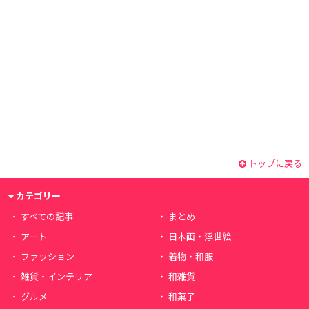
トップに戻る
カテゴリー
すべての記事
まとめ
アート
日本画・浮世絵
ファッション
着物・和服
雑貨・インテリア
和雑貨
グルメ
和菓子