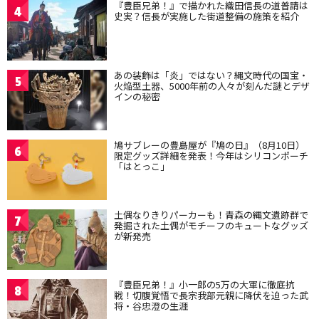
『豊臣兄弟！』で描かれた織田信長の道普請は
4
史実？信長が実施した街道整備の施策を紹介
あの装飾は「炎」ではない？縄文時代の国宝・
5
火焔型土器、5000年前の人々が刻んだ謎とデザ
インの秘密
鳩サブレーの豊島屋が『鳩の日』（8月10日）
6
限定グッズ詳細を発表！今年はシリコンポーチ
「はとっこ」
土偶なりきりパーカーも！青森の縄文遺跡群で
7
発掘された土偶がモチーフのキュートなグッズ
が新発売
『豊臣兄弟！』小一郎の5万の大軍に徹底抗
8
戦！切腹覚悟で長宗我部元親に降伏を迫った武
将・谷忠澄の生涯