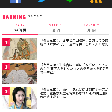
ランキング
RANKING
DAILY
WEEKLY
MONTHLY
24時間
週 間
月 間
『豊臣兄弟！』お市と柴田勝家、自刃しての最
1
期と「辞世の句」…運命を共にした２人の悲劇
【豊臣兄弟！】秀吉は本当に「女狂い」だった
2
のか？ 天下人を彩った11人の側室たちを時系列
で一挙紹介
『豊臣兄弟！』茶々＝悪女はほぼ創作？秀吉が
3
溺愛、豊臣家滅亡を背負わされた茶々(井上和)
の壮絶すぎる生涯