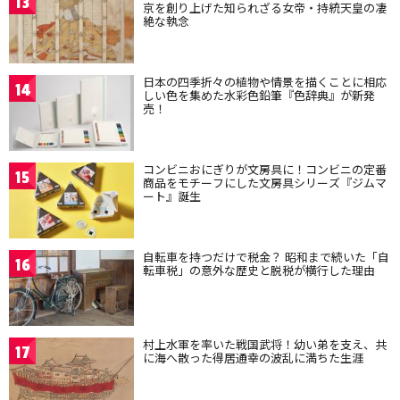
13
京を創り上げた知られざる女帝・持統天皇の凄
絶な執念
日本の四季折々の植物や情景を描くことに相応
14
しい色を集めた水彩色鉛筆『色辞典』が新発
売！
コンビニおにぎりが文房具に！コンビニの定番
15
商品をモチーフにした文房具シリーズ『ジムマ
ート』誕生
自転車を持つだけで税金？ 昭和まで続いた「自
16
転車税」の意外な歴史と脱税が横行した理由
村上水軍を率いた戦国武将！幼い弟を支え、共
17
に海へ散った得居通幸の波乱に満ちた生涯