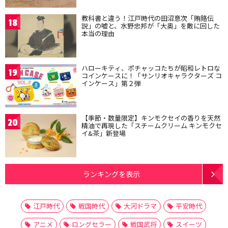
教科書と違う！江戸時代の田沼意次「賄賂伝
18
説」の嘘と、水野忠邦が「大奥」を敵に回した
本当の理由
ハローキティ、ポチャッコたちが昭和レトロな
19
コインケースに！「サンリオキャラクターズ コ
インケース」第２弾
【季節・数量限定】キンモクセイの香りを天然
20
精油で再現した「スチームクリーム キンモクセ
イ&茶」新登場
ランキングを表示
江戸時代
戦国時代
大河ドラマ
平安時代
アニメ
ロングセラー
戦国武将
スイーツ