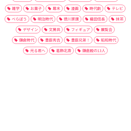
雑学
お菓子
幕末
漫画
時代劇
テレビ
べらぼう
明治時代
徳川家康
織田信長
抹茶
デザイン
文房具
フィギュア
展覧会
鎌倉時代
豊臣秀吉
豊臣兄弟！
昭和時代
光る君へ
葛飾北斎
鎌倉殿の13人