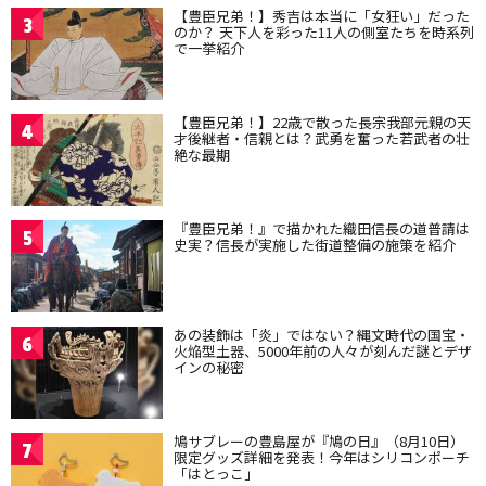
【豊臣兄弟！】秀吉は本当に「女狂い」だった
3
のか？ 天下人を彩った11人の側室たちを時系列
で一挙紹介
【豊臣兄弟！】22歳で散った長宗我部元親の天
4
才後継者・信親とは？武勇を奮った若武者の壮
絶な最期
『豊臣兄弟！』で描かれた織田信長の道普請は
5
史実？信長が実施した街道整備の施策を紹介
あの装飾は「炎」ではない？縄文時代の国宝・
6
火焔型土器、5000年前の人々が刻んだ謎とデザ
インの秘密
鳩サブレーの豊島屋が『鳩の日』（8月10日）
7
限定グッズ詳細を発表！今年はシリコンポーチ
「はとっこ」