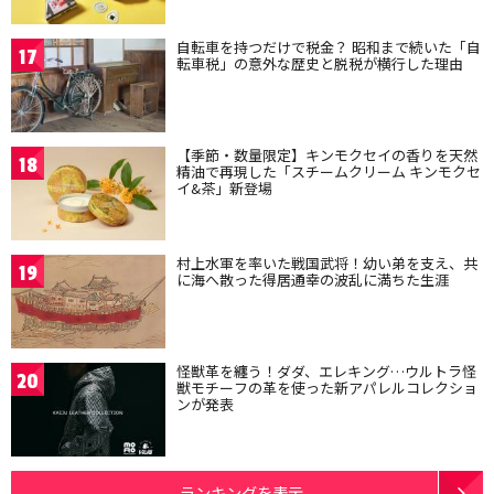
自転車を持つだけで税金？ 昭和まで続いた「自
17
転車税」の意外な歴史と脱税が横行した理由
【季節・数量限定】キンモクセイの香りを天然
18
精油で再現した「スチームクリーム キンモクセ
イ&茶」新登場
村上水軍を率いた戦国武将！幼い弟を支え、共
19
に海へ散った得居通幸の波乱に満ちた生涯
怪獣革を纏う！ダダ、エレキング…ウルトラ怪
20
獣モチーフの革を使った新アパレルコレクショ
ンが発表
ランキングを表示