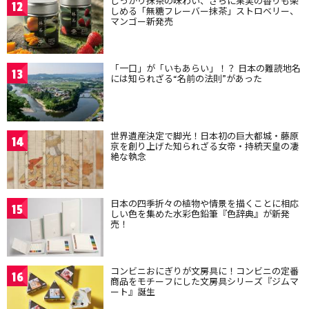
しっかり抹茶の味わい、さらに果実の香りも楽
12
しめる「無糖フレーバー抹茶」ストロベリー、
マンゴー新発売
「一口」が「いもあらい」！？ 日本の難読地名
13
には知られざる“名前の法則”があった
世界遺産決定で脚光！日本初の巨大都城・藤原
14
京を創り上げた知られざる女帝・持統天皇の凄
絶な執念
日本の四季折々の植物や情景を描くことに相応
15
しい色を集めた水彩色鉛筆『色辞典』が新発
売！
コンビニおにぎりが文房具に！コンビニの定番
16
商品をモチーフにした文房具シリーズ『ジムマ
ート』誕生