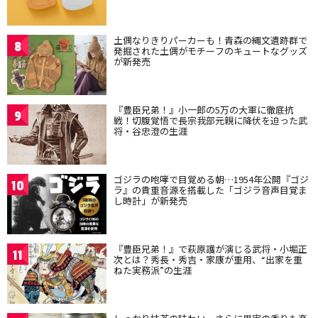
土偶なりきりパーカーも！青森の縄文遺跡群で
8
発掘された土偶がモチーフのキュートなグッズ
が新発売
『豊臣兄弟！』小一郎の5万の大軍に徹底抗
9
戦！切腹覚悟で長宗我部元親に降伏を迫った武
将・谷忠澄の生涯
ゴジラの咆哮で目覚める朝…1954年公開『ゴジ
10
ラ』の貴重音源を搭載した「ゴジラ音声目覚ま
し時計」が新発売
『豊臣兄弟！』で萩原護が演じる武将・小堀正
11
次とは？秀長・秀吉・家康が重用、“出家を重
ねた実務派”の生涯