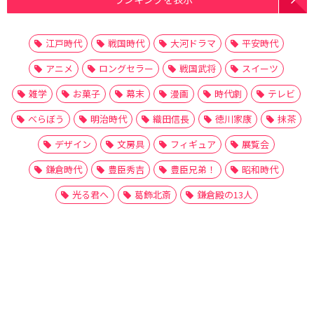
江戸時代
戦国時代
大河ドラマ
平安時代
アニメ
ロングセラー
戦国武将
スイーツ
雑学
お菓子
幕末
漫画
時代劇
テレビ
べらぼう
明治時代
織田信長
徳川家康
抹茶
デザイン
文房具
フィギュア
展覧会
鎌倉時代
豊臣秀吉
豊臣兄弟！
昭和時代
光る君へ
葛飾北斎
鎌倉殿の13人