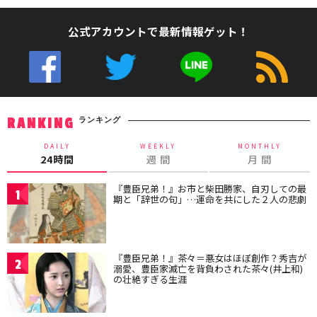
公式アカウントで最新情報ゲット！
ランキング
RANKING
DAILY
WEEKLY
MONTHLY
24時間
週 間
月 間
『豊臣兄弟！』お市と柴田勝家、自刃しての最
1
期と「辞世の句」…運命を共にした２人の悲劇
『豊臣兄弟！』茶々＝悪女はほぼ創作？秀吉が
2
溺愛、豊臣家滅亡を背負わされた茶々(井上和)
の壮絶すぎる生涯