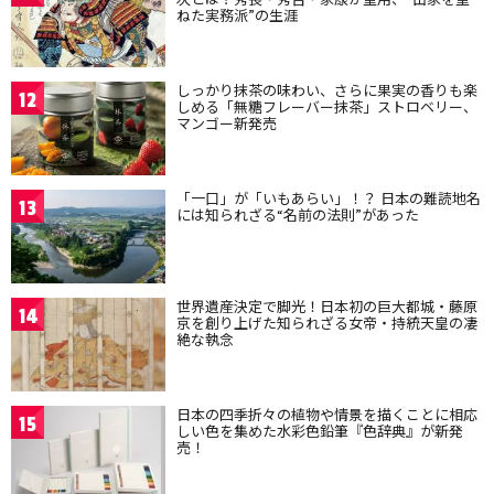
ねた実務派”の生涯
しっかり抹茶の味わい、さらに果実の香りも楽
12
しめる「無糖フレーバー抹茶」ストロベリー、
マンゴー新発売
「一口」が「いもあらい」！？ 日本の難読地名
13
には知られざる“名前の法則”があった
世界遺産決定で脚光！日本初の巨大都城・藤原
14
京を創り上げた知られざる女帝・持統天皇の凄
絶な執念
日本の四季折々の植物や情景を描くことに相応
15
しい色を集めた水彩色鉛筆『色辞典』が新発
売！