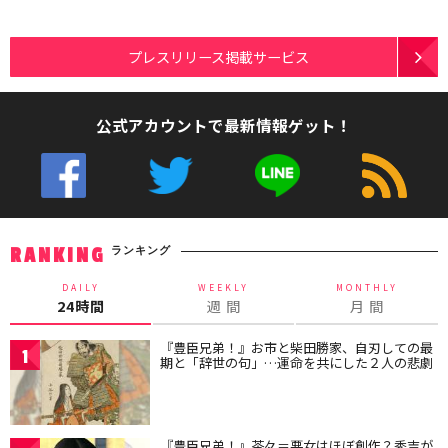
プレスリリース掲載サービス
公式アカウントで最新情報ゲット！
ランキング
RANKING
DAILY
WEEKLY
MONTHLY
24時間
週 間
月 間
『豊臣兄弟！』お市と柴田勝家、自刃しての最
1
期と「辞世の句」…運命を共にした２人の悲劇
『豊臣兄弟！』茶々＝悪女はほぼ創作？秀吉が