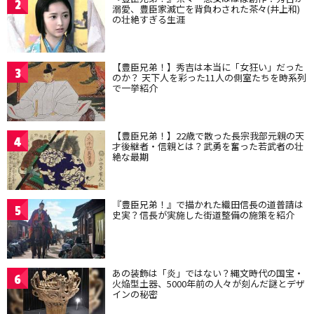
2
溺愛、豊臣家滅亡を背負わされた茶々(井上和)
の壮絶すぎる生涯
【豊臣兄弟！】秀吉は本当に「女狂い」だった
3
のか？ 天下人を彩った11人の側室たちを時系列
で一挙紹介
【豊臣兄弟！】22歳で散った長宗我部元親の天
4
才後継者・信親とは？武勇を奮った若武者の壮
絶な最期
『豊臣兄弟！』で描かれた織田信長の道普請は
5
史実？信長が実施した街道整備の施策を紹介
あの装飾は「炎」ではない？縄文時代の国宝・
6
火焔型土器、5000年前の人々が刻んだ謎とデザ
インの秘密