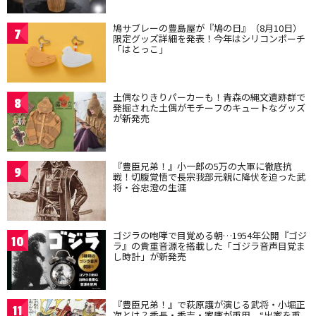
鳩サブレーの豊島屋が『鳩の日』（8月10日）
7
限定グッズ詳細を発表！今年はシリコンポーチ
「はとっこ」
土偶なりきりパーカーも！青森の縄文遺跡群で
8
発掘された土偶がモチーフのキュートなグッズ
が新発売
『豊臣兄弟！』小一郎の5万の大軍に徹底抗
9
戦！切腹覚悟で長宗我部元親に降伏を迫った武
将・谷忠澄の生涯
ゴジラの咆哮で目覚める朝…1954年公開『ゴジ
10
ラ』の貴重音源を搭載した「ゴジラ音声目覚ま
し時計」が新発売
『豊臣兄弟！』で萩原護が演じる武将・小堀正
11
次とは？秀長・秀吉・家康が重用、“出家を重