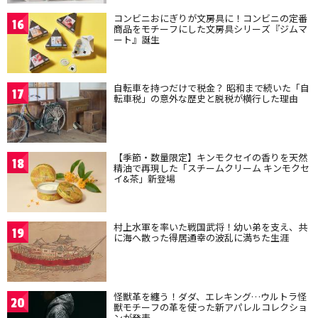
コンビニおにぎりが文房具に！コンビニの定番
16
商品をモチーフにした文房具シリーズ『ジムマ
ート』誕生
自転車を持つだけで税金？ 昭和まで続いた「自
17
転車税」の意外な歴史と脱税が横行した理由
【季節・数量限定】キンモクセイの香りを天然
18
精油で再現した「スチームクリーム キンモクセ
イ&茶」新登場
村上水軍を率いた戦国武将！幼い弟を支え、共
19
に海へ散った得居通幸の波乱に満ちた生涯
怪獣革を纏う！ダダ、エレキング…ウルトラ怪
20
獣モチーフの革を使った新アパレルコレクショ
ンが発表