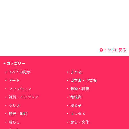
トップに戻る
カテゴリー
すべての記事
まとめ
アート
日本画・浮世絵
ファッション
着物・和服
雑貨・インテリア
和雑貨
グルメ
和菓子
観光・地域
エンタメ
暮らし
歴史・文化