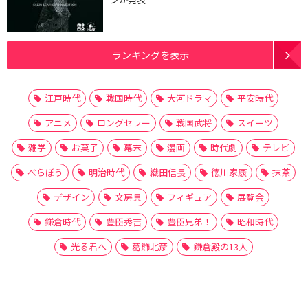
ランキングを表示
江戸時代
戦国時代
大河ドラマ
平安時代
アニメ
ロングセラー
戦国武将
スイーツ
雑学
お菓子
幕末
漫画
時代劇
テレビ
べらぼう
明治時代
織田信長
徳川家康
抹茶
デザイン
文房具
フィギュア
展覧会
鎌倉時代
豊臣秀吉
豊臣兄弟！
昭和時代
光る君へ
葛飾北斎
鎌倉殿の13人