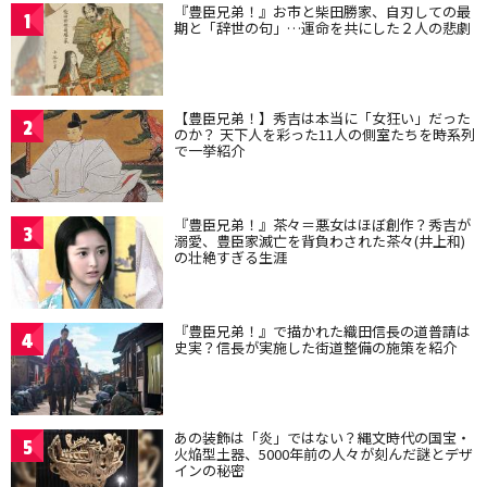
『豊臣兄弟！』お市と柴田勝家、自刃しての最
1
期と「辞世の句」…運命を共にした２人の悲劇
【豊臣兄弟！】秀吉は本当に「女狂い」だった
2
のか？ 天下人を彩った11人の側室たちを時系列
で一挙紹介
『豊臣兄弟！』茶々＝悪女はほぼ創作？秀吉が
3
溺愛、豊臣家滅亡を背負わされた茶々(井上和)
の壮絶すぎる生涯
『豊臣兄弟！』で描かれた織田信長の道普請は
4
史実？信長が実施した街道整備の施策を紹介
あの装飾は「炎」ではない？縄文時代の国宝・
5
火焔型土器、5000年前の人々が刻んだ謎とデザ
インの秘密