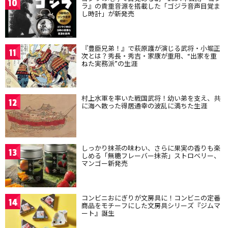
10
ラ』の貴重音源を搭載した「ゴジラ音声目覚ま
し時計」が新発売
『豊臣兄弟！』で萩原護が演じる武将・小堀正
11
次とは？秀長・秀吉・家康が重用、“出家を重
ねた実務派”の生涯
村上水軍を率いた戦国武将！幼い弟を支え、共
12
に海へ散った得居通幸の波乱に満ちた生涯
しっかり抹茶の味わい、さらに果実の香りも楽
13
しめる「無糖フレーバー抹茶」ストロベリー、
マンゴー新発売
コンビニおにぎりが文房具に！コンビニの定番
14
商品をモチーフにした文房具シリーズ『ジムマ
ート』誕生