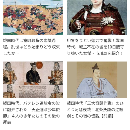
戦国時代は室町政権の崩壊過
甲冑をまとい薙刀で奮戦！戦国
程。乱世はどう始まりどう収束
時代、城主不在の城を10日間守
したか…
り抜いた女傑・市川局を紹介！
戦国時代、バテレン追放令の波
戦国時代「三大奇襲作戦」のひ
に翻弄された「天正遣欧少年使
とつ河越夜戦！北条氏康の逆転
節」４人の少年たちのその後の
劇とその後の伝説【前編】
運命