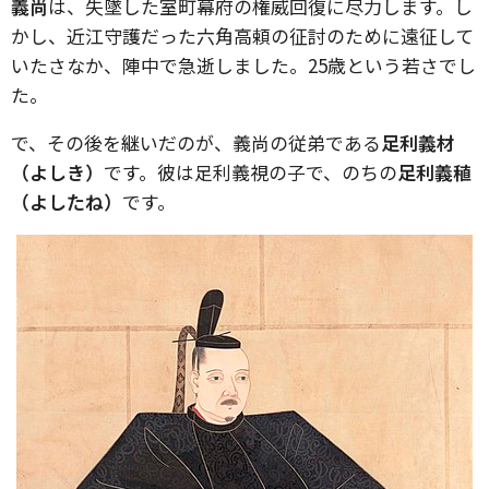
義尚
は、失墜した室町幕府の権威回復に尽力します。し
かし、近江守護だった六角高頼の征討のために遠征して
いたさなか、陣中で急逝しました。25歳という若さでし
た。
で、その後を継いだのが、義尚の従弟である
足利義材
（よしき）
です。彼は足利義視の子で、のちの
足利義稙
（よしたね）
です。