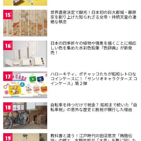
世界遺産決定で脚光！日本初の巨大都城・藤原
15
京を創り上げた知られざる女帝・持統天皇の凄
絶な執念
日本の四季折々の植物や情景を描くことに相応
16
しい色を集めた水彩色鉛筆『色辞典』が新発
売！
ハローキティ、ポチャッコたちが昭和レトロな
17
コインケースに！「サンリオキャラクターズ コ
インケース」第２弾
自転車を持つだけで税金？ 昭和まで続いた「自
18
転車税」の意外な歴史と脱税が横行した理由
教科書と違う！江戸時代の田沼意次「賄賂伝
19
説」の嘘と、水野忠邦が「大奥」を敵に回した