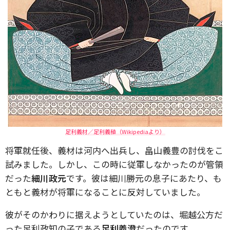
足利義材／足利義稙（Wikipediaより）
将軍就任後、義材は河内へ出兵し、畠山義豊の討伐をこ
試みました。しかし、この時に従軍しなかったのが管領
だった
細川政元
です。彼は細川勝元の息子にあたり、も
ともと義材が将軍になることに反対していました。
彼がそのかわりに据えようとしていたのは、堀越公方だ
った足利政知の子である
足利義澄
だったのです。