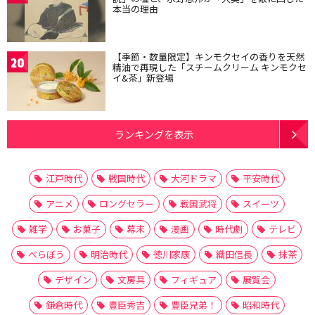
本当の理由
【季節・数量限定】キンモクセイの香りを天然
20
精油で再現した「スチームクリーム キンモクセ
イ&茶」新登場
ランキングを表示
江戸時代
戦国時代
大河ドラマ
平安時代
アニメ
ロングセラー
戦国武将
スイーツ
雑学
お菓子
幕末
漫画
時代劇
テレビ
べらぼう
明治時代
徳川家康
織田信長
抹茶
デザイン
文房具
フィギュア
展覧会
鎌倉時代
豊臣秀吉
豊臣兄弟！
昭和時代