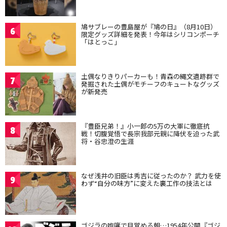
鳩サブレーの豊島屋が『鳩の日』（8月10日）
6
限定グッズ詳細を発表！今年はシリコンポーチ
「はとっこ」
土偶なりきりパーカーも！青森の縄文遺跡群で
7
発掘された土偶がモチーフのキュートなグッズ
が新発売
『豊臣兄弟！』小一郎の5万の大軍に徹底抗
8
戦！切腹覚悟で長宗我部元親に降伏を迫った武
将・谷忠澄の生涯
なぜ浅井の旧臣は秀吉に従ったのか？ 武力を使
9
わず“自分の味方”に変えた裏工作の技法とは
ゴジラの咆哮で目覚める朝…1954年公開『ゴジ