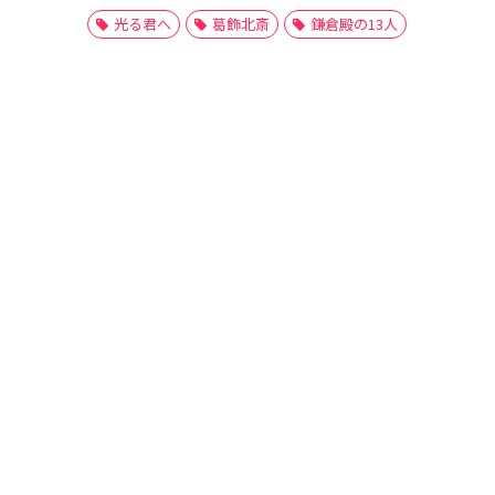
光る君へ
葛飾北斎
鎌倉殿の13人