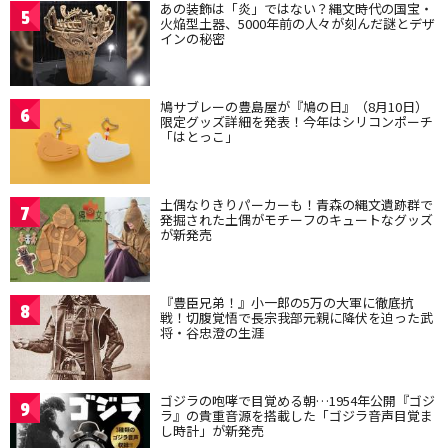
あの装飾は「炎」ではない？縄文時代の国宝・
5
火焔型土器、5000年前の人々が刻んだ謎とデザ
インの秘密
鳩サブレーの豊島屋が『鳩の日』（8月10日）
6
限定グッズ詳細を発表！今年はシリコンポーチ
「はとっこ」
土偶なりきりパーカーも！青森の縄文遺跡群で
7
発掘された土偶がモチーフのキュートなグッズ
が新発売
『豊臣兄弟！』小一郎の5万の大軍に徹底抗
8
戦！切腹覚悟で長宗我部元親に降伏を迫った武
将・谷忠澄の生涯
ゴジラの咆哮で目覚める朝…1954年公開『ゴジ
9
ラ』の貴重音源を搭載した「ゴジラ音声目覚ま
し時計」が新発売