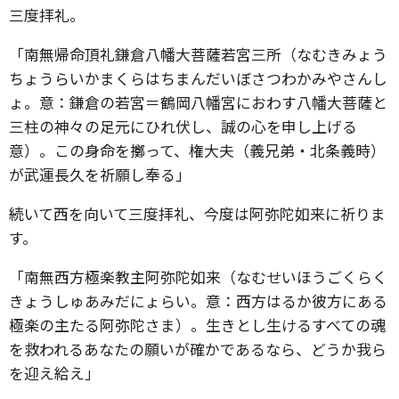
三度拝礼。
「南無帰命頂礼鎌倉八幡大菩薩若宮三所（なむきみょう
ちょうらいかまくらはちまんだいぼさつわかみやさんし
ょ。意：鎌倉の若宮＝鶴岡八幡宮におわす八幡大菩薩と
三柱の神々の足元にひれ伏し、誠の心を申し上げる
意）。この身命を擲って、権大夫（義兄弟・北条義時）
が武運長久を祈願し奉る」
続いて西を向いて三度拝礼、今度は阿弥陀如来に祈りま
す。
「南無西方極楽教主阿弥陀如来（なむせいほうごくらく
きょうしゅあみだにょらい。意：西方はるか彼方にある
極楽の主たる阿弥陀さま）。生きとし生けるすべての魂
を救われるあなたの願いが確かであるなら、どうか我ら
を迎え給え」