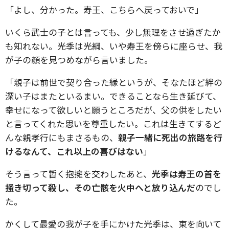
「よし、分かった。寿王、こちらへ戻っておいで」
いくら武士の子とは言っても、少し無理をさせ過ぎたか
も知れない。光季は光綱、いや寿王を傍らに座らせ、我
が子の顔を見つめながら言いました。
「親子は前世で契り合った縁というが、そなたほど絆の
深い子はまたといるまい。できることなら生き延びて、
幸せになって欲しいと願うところだが、父の供をしたい
と言ってくれた思いを尊重したい。これは生きてするど
んな親孝行にもまさるもの、
親子一緒に死出の旅路を行
けるなんて、これ以上の喜びはない
」
そう言って暫く抱擁を交わしたあと、
光季は寿王の首を
掻き切って殺し、その亡骸を火中へと放り込んだ
のでし
た。
かくして最愛の我が子を手にかけた光季は、東を向いて