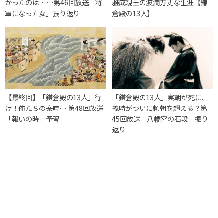
かったのは……第46回放送「将
雅成親王の波瀾万丈な生涯【鎌
軍になった女」振り返り
倉殿の13人】
【最終回】「鎌倉殿の13人」行
「鎌倉殿の13人」実朝が死に、
け！俺たちの泰時… 第48回放送
義時がついに頼朝を超える？第
「報いの時」予習
45回放送「八幡宮の石段」振り
返り