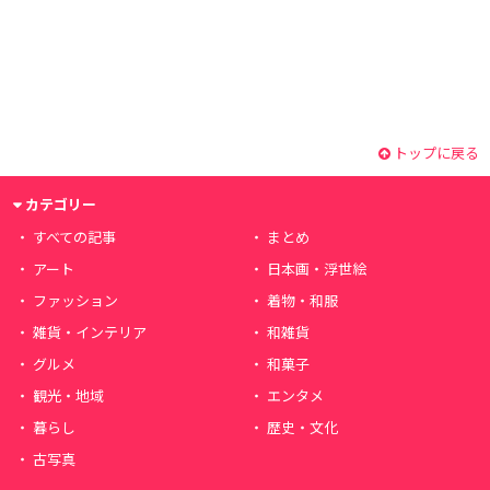
トップに戻る
カテゴリー
すべての記事
まとめ
アート
日本画・浮世絵
ファッション
着物・和服
雑貨・インテリア
和雑貨
グルメ
和菓子
観光・地域
エンタメ
暮らし
歴史・文化
古写真