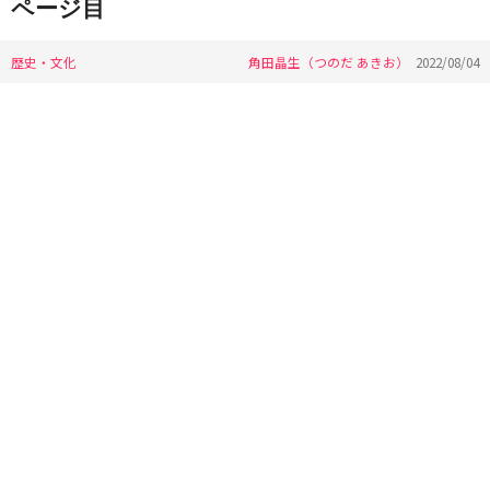
ページ目
歴史・文化
角田晶生（つのだ あきお）
2022/08/04