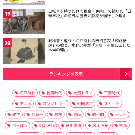
自転車を持つだけで税金？ 昭和まで続いた「自
19
転車税」の意外な歴史と脱税が横行した理由
教科書と違う！江戸時代の田沼意次「賄賂伝
20
説」の嘘と、水野忠邦が「大奥」を敵に回した
本当の理由
ランキングを表示
江戸時代
戦国時代
大河ドラマ
平安時代
アニメ
ロングセラー
戦国武将
スイーツ
雑学
お菓子
幕末
漫画
時代劇
テレビ
べらぼう
明治時代
徳川家康
織田信長
抹茶