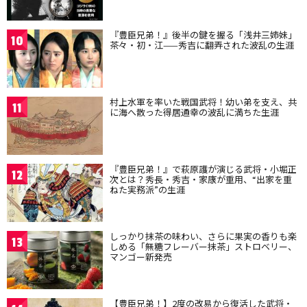
『豊臣兄弟！』後半の鍵を握る「浅井三姉妹」
10
茶々・初・江——秀吉に翻弄された波乱の生涯
村上水軍を率いた戦国武将！幼い弟を支え、共
11
に海へ散った得居通幸の波乱に満ちた生涯
『豊臣兄弟！』で萩原護が演じる武将・小堀正
12
次とは？秀長・秀吉・家康が重用、“出家を重
ねた実務派”の生涯
しっかり抹茶の味わい、さらに果実の香りも楽
13
しめる「無糖フレーバー抹茶」ストロベリー、
マンゴー新発売
【豊臣兄弟！】2度の改易から復活した武将・