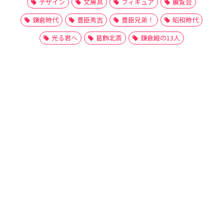
デザイン
文房具
フィギュア
展覧会
鎌倉時代
豊臣秀吉
豊臣兄弟！
昭和時代
光る君へ
葛飾北斎
鎌倉殿の13人