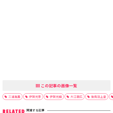
この記事の画像一覧
三浦胤義
伊賀光季
伊賀光綱
大江親広
後鳥羽上皇
関連する記事
RELATED