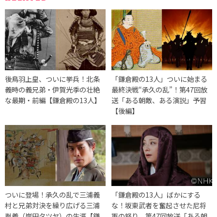
後鳥羽上皇、ついに挙兵！北条
「鎌倉殿の13人」ついに始まる
義時の義兄弟・伊賀光季の壮絶
最終決戦“承久の乱”！第47回放
な最期・前編【鎌倉殿の13人】
送「ある朝敵、ある演説」予習
【後編】
ついに登場！承久の乱で三浦義
「鎌倉殿の13人」ばかにする
村と兄弟対決を繰り広げる三浦
な！坂東武者を奮起させた尼将
胤義（岸田タツヤ）の生涯【鎌
軍の怒り。第47回放送「ある朝