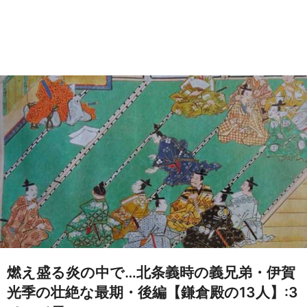
燃え盛る炎の中で…北条義時の義兄弟・伊賀
光季の壮絶な最期・後編【鎌倉殿の13人】:3