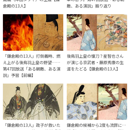
倉殿の13人】
敵、ある演説」振り返り
「鎌倉殿の13人」打倒義時、燃
後鳥羽上皇の懐刀？星智也さん
え上がる後鳥羽上皇の野望……
が演じる京武者・藤原秀康の生
第47回放送「ある朝敵、ある演
涯をたどる【鎌倉殿の13人】
説」予習【前編】
「鎌倉殿の13人」政子が救いた
鎌倉殿の候補から2度も流罪に…