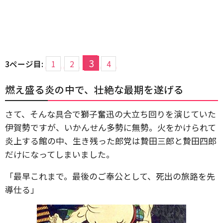
3
3ページ目:
1
2
4
燃え盛る炎の中で、壮絶な最期を遂げる
さて、そんな具合で獅子奮迅の大立ち回りを演じていた
伊賀勢ですが、いかんせん多勢に無勢。火をかけられて
炎上する館の中、生き残った郎党は贄田三郎と贄田四郎
だけになってしまいました。
「最早これまで。最後のご奉公として、死出の旅路を先
導仕る」