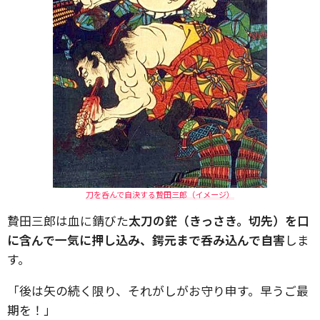
刀を呑んで自決する贄田三郎（イメージ）
贄田三郎は血に錆びた
太刀の鋩（きっさき。切先）を口
に含んで一気に押し込み、鍔元まで呑み込んで自害
しま
す。
「後は矢の続く限り、それがしがお守り申す。早うご最
期を！」