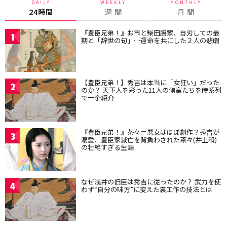
DAILY
WEEKLY
MONTHLY
24時間
週 間
月 間
『豊臣兄弟！』お市と柴田勝家、自刃しての最
1
期と「辞世の句」…運命を共にした２人の悲劇
【豊臣兄弟！】秀吉は本当に「女狂い」だった
2
のか？ 天下人を彩った11人の側室たちを時系列
で一挙紹介
『豊臣兄弟！』茶々＝悪女はほぼ創作？秀吉が
3
溺愛、豊臣家滅亡を背負わされた茶々(井上和)
の壮絶すぎる生涯
なぜ浅井の旧臣は秀吉に従ったのか？ 武力を使
4
わず“自分の味方”に変えた裏工作の技法とは