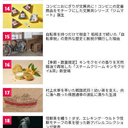
コンビニおにぎりが文房具に！コンビニの定番
14
商品をモチーフにした文房具シリーズ『ジムマ
ート』誕生
自転車を持つだけで税金？ 昭和まで続いた「自
15
転車税」の意外な歴史と脱税が横行した理由
【季節・数量限定】キンモクセイの香りを天然
16
精油で再現した「スチームクリーム キンモクセ
イ&茶」新登場
村上水軍を率いた戦国武将！幼い弟を支え、共
17
に海へ散った得居通幸の波乱に満ちた生涯
怪獣革を纏う！ダダ、エレキング…ウルトラ怪
18
獣モチーフの革を使った新アパレルコレクショ
ンが発表