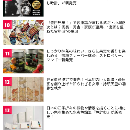
し時計」が新発売
『豊臣兄弟！』で萩原護が演じる武将・小堀正
10
次とは？秀長・秀吉・家康が重用、“出家を重
ねた実務派”の生涯
しっかり抹茶の味わい、さらに果実の香りも楽
11
しめる「無糖フレーバー抹茶」ストロベリー、
マンゴー新発売
世界遺産決定で脚光！日本初の巨大都城・藤原
12
京を創り上げた知られざる女帝・持統天皇の凄
絶な執念
日本の四季折々の植物や情景を描くことに相応
13
しい色を集めた水彩色鉛筆『色辞典』が新発
売！