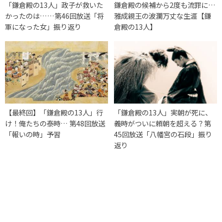
「鎌倉殿の13人」政子が救いた
鎌倉殿の候補から2度も流罪に…
かったのは……第46回放送「将
雅成親王の波瀾万丈な生涯【鎌
軍になった女」振り返り
倉殿の13人】
【最終回】「鎌倉殿の13人」行
「鎌倉殿の13人」実朝が死に、
け！俺たちの泰時… 第48回放送
義時がついに頼朝を超える？第
「報いの時」予習
45回放送「八幡宮の石段」振り
返り