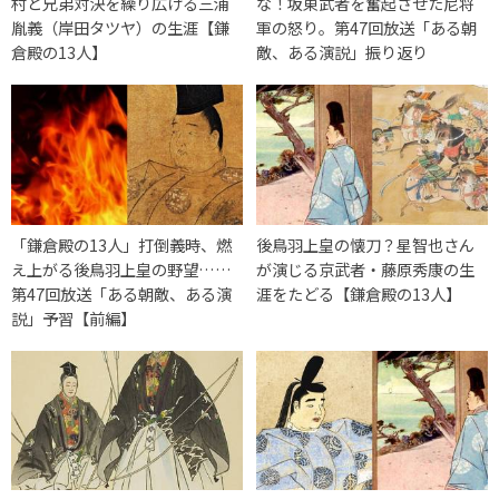
村と兄弟対決を繰り広げる三浦
な！坂東武者を奮起させた尼将
胤義（岸田タツヤ）の生涯【鎌
軍の怒り。第47回放送「ある朝
倉殿の13人】
敵、ある演説」振り返り
「鎌倉殿の13人」打倒義時、燃
後鳥羽上皇の懐刀？星智也さん
え上がる後鳥羽上皇の野望……
が演じる京武者・藤原秀康の生
第47回放送「ある朝敵、ある演
涯をたどる【鎌倉殿の13人】
説」予習【前編】