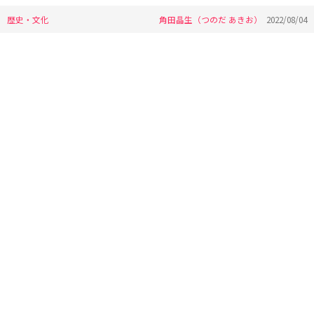
歴史・文化
角田晶生（つのだ あきお）
2022/08/04