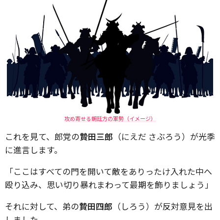
攻め寄せる朝廷方の軍勢（イメージ）
これを見て、郎党の
贄田三郎
（にえだ さぶろう）が光季
に進言します。
「ここはすべての門を開いて敵をありったけ入れた中へ
殴り込み、思い切り暴れまわって最期を飾りましょう」
それに対して、弟の
贄田四郎
（しろう）が反対意見を出
しました。