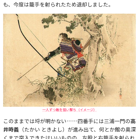
も、今度は籠手を射られたため退却しました。
一人ずつ敵を狙い撃ち（イメージ）
このままでは埒が明かない……四番手には三浦一門の
高
井時義
（たかい ときよし）が進み出て、何とか館の奥深
くまで突入できたはいいものの、左股と右籠手を射られ