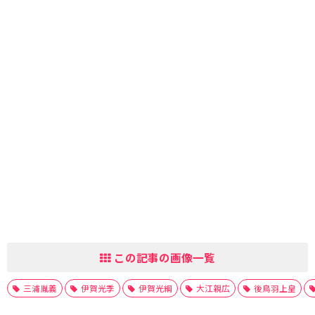
この記事の画像一覧
三浦胤義
伊賀光季
伊賀光綱
大江親広
後鳥羽上皇