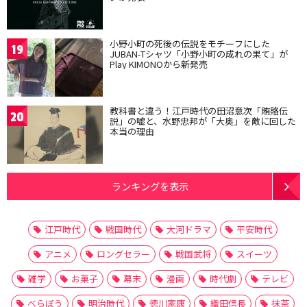
小野小町の死後の伝説をモチーフにした
19
JUBAN-Tシャツ「小野小町の成れの果て」が
Play KIMONOから新発売
教科書と違う！江戸時代の田沼意次「賄賂伝
20
説」の嘘と、水野忠邦が「大奥」を敵に回した
本当の理由
ランキングを表示
江戸時代
戦国時代
大河ドラマ
平安時代
アニメ
ロングセラー
戦国武将
スイーツ
雑学
お菓子
幕末
漫画
時代劇
テレビ
べらぼう
明治時代
徳川家康
織田信長
抹茶