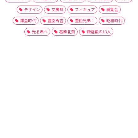
デザイン
文房具
フィギュア
展覧会
鎌倉時代
豊臣秀吉
豊臣兄弟！
昭和時代
光る君へ
葛飾北斎
鎌倉殿の13人