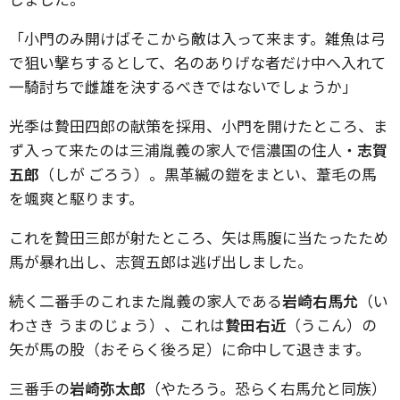
「小門のみ開けばそこから敵は入って来ます。雑魚は弓
で狙い撃ちするとして、名のありげな者だけ中へ入れて
一騎討ちで雌雄を決するべきではないでしょうか」
光季は贄田四郎の献策を採用、小門を開けたところ、ま
ず入って来たのは三浦胤義の家人で信濃国の住人・
志賀
五郎
（しが ごろう）。黒革縅の鎧をまとい、葦毛の馬
を颯爽と駆ります。
これを贄田三郎が射たところ、矢は馬腹に当たったため
馬が暴れ出し、志賀五郎は逃げ出しました。
続く二番手のこれまた胤義の家人である
岩崎右馬允
（い
わさき うまのじょう）、これは
贄田右近
（うこん）の
矢が馬の股（おそらく後ろ足）に命中して退きます。
三番手の
岩崎弥太郎
（やたろう。恐らく右馬允と同族）