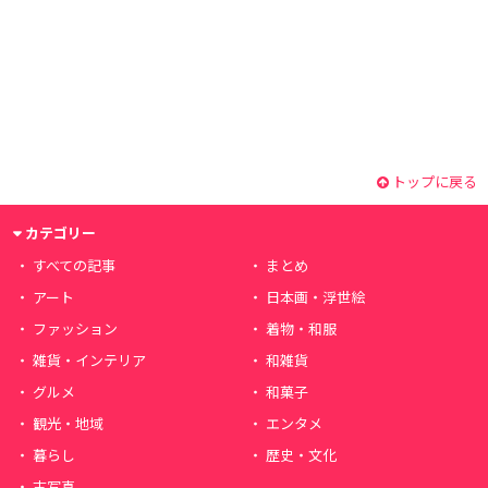
トップに戻る
カテゴリー
すべての記事
まとめ
アート
日本画・浮世絵
ファッション
着物・和服
雑貨・インテリア
和雑貨
グルメ
和菓子
観光・地域
エンタメ
暮らし
歴史・文化
古写真