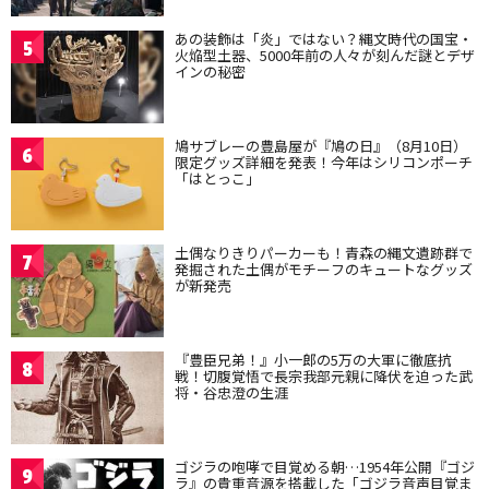
あの装飾は「炎」ではない？縄文時代の国宝・
5
火焔型土器、5000年前の人々が刻んだ謎とデザ
インの秘密
鳩サブレーの豊島屋が『鳩の日』（8月10日）
6
限定グッズ詳細を発表！今年はシリコンポーチ
「はとっこ」
土偶なりきりパーカーも！青森の縄文遺跡群で
7
発掘された土偶がモチーフのキュートなグッズ
が新発売
『豊臣兄弟！』小一郎の5万の大軍に徹底抗
8
戦！切腹覚悟で長宗我部元親に降伏を迫った武
将・谷忠澄の生涯
ゴジラの咆哮で目覚める朝…1954年公開『ゴジ
9
ラ』の貴重音源を搭載した「ゴジラ音声目覚ま