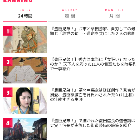
RANKING
DAILY
WEEKLY
MONTHLY
24時間
週 間
月 間
『豊臣兄弟！』お市と柴田勝家、自刃しての最
1
期と「辞世の句」…運命を共にした２人の悲劇
【豊臣兄弟！】秀吉は本当に「女狂い」だった
2
のか？ 天下人を彩った11人の側室たちを時系列
で一挙紹介
『豊臣兄弟！』茶々＝悪女はほぼ創作？秀吉が
3
溺愛、豊臣家滅亡を背負わされた茶々(井上和)
の壮絶すぎる生涯
『豊臣兄弟！』で描かれた織田信長の道普請は
4
史実？信長が実施した街道整備の施策を紹介