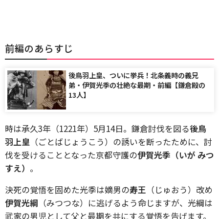
前編のあらすじ
後鳥羽上皇、ついに挙兵！北条義時の義兄
弟・伊賀光季の壮絶な最期・前編【鎌倉殿の
13人】
時は承久3年（1221年）5月14日。鎌倉討伐を図る
後鳥
羽上皇
（ごとばじょうこう）の誘いを断ったために、討
伐を受けることとなった京都守護の
伊賀光季（いが みつ
すえ）
。
決死の覚悟を固めた光季は嫡男の
寿王
（じゅおう）改め
伊賀光綱
（みつつな）に逃げるよう命じますが、光綱は
武家の男児として父と最期を共にする覚悟を告げます。