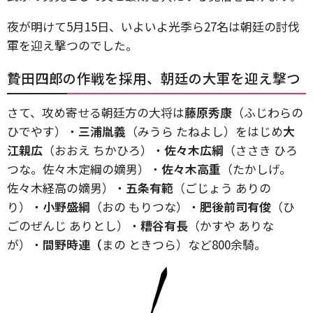
夜が明けて5月15日、いよいよ光季ら27名は朝廷の討伐
軍を迎え撃つのでした。
贄田四郎の作戦を採用、朝廷の大軍を迎え撃つ
さて、攻め寄せる朝廷方の大将は
藤原秀康
（ふじわらの
ひでやす）・
三浦胤義
（みうら たねよし）をはじめ
大
江親広
（おおえ ちかひろ）・
佐々木広綱
（ささき ひろ
つな。佐々木定綱の嫡男）・
佐々木高重
（たかしげ。
佐々木経高の嫡男）・
五条有範
（ごじょう ありの
り）・
小野盛綱
（おの もりつな）・
肥後前司有俊
（ひ
ごのぜんじ ありとし）・
糟谷有長
（かすや ありな
が）・
間野時連（
まの ときつら）など800余騎。