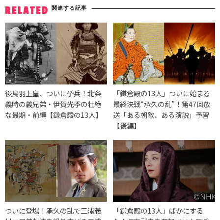
関連する記事
RELATED
後鳥羽上皇、ついに挙兵！北条
「鎌倉殿の13人」ついに始まる
義時の義兄弟・伊賀光季の壮絶
最終決戦“承久の乱”！第47回放
な最期・前編【鎌倉殿の13人】
送「ある朝敵、ある演説」予習
【後編】
ついに登場！承久の乱で三浦義
「鎌倉殿の13人」ばかにする