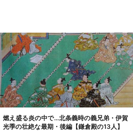
燃え盛る炎の中で…北条義時の義兄弟・伊賀
光季の壮絶な最期・後編【鎌倉殿の13人】