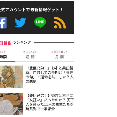
公式アカウントで最新情報ゲット！
ランキング
KING
ILY
WEEKLY
MONTHLY
4時間
週 間
月 間
『豊臣兄弟！』お市と柴田勝
家、自刃しての最期と「辞世
の句」…運命を共にした２人
の悲劇
【豊臣兄弟！】秀吉は本当に
「女狂い」だったのか？ 天下
人を彩った11人の側室たちを
時系列で一挙紹介