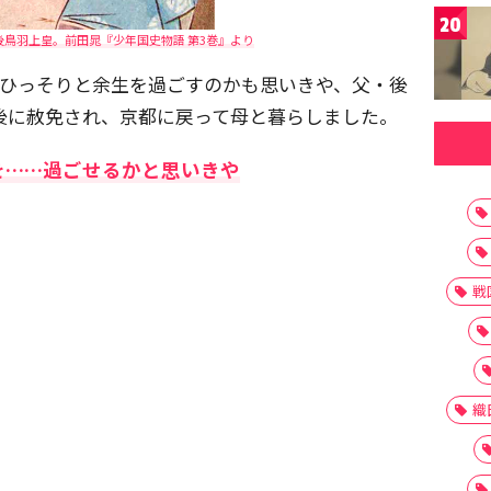
20
鳥羽上皇。前田晁『少年国史物語 第3巻』より
ままひっそりと余生を過ごすのかも思いきや、父・後
）後に赦免され、京都に戻って母と暮らしました。
を……過ごせるかと思いきや
戦
織