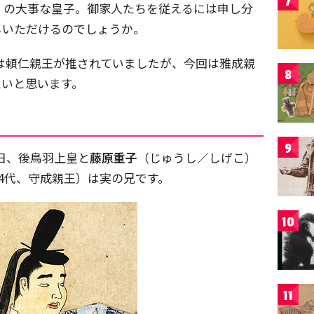
7
）の大事な皇子。御家人たちを従えるには申し分
しいただけるのでしょうか。
は頼仁親王が推されていましたが、今回は雅成親
8
たいと思います。
9
1日、後鳥羽上皇と
藤原重子
（じゅうし／しげこ）
84代、守成親王）は実の兄です。
10
11