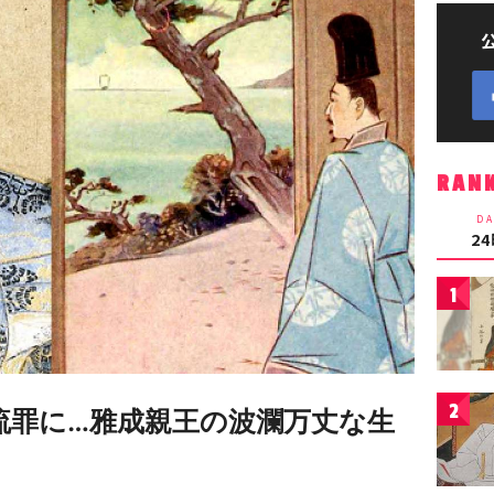
RAN
DA
2
1
2
流罪に…雅成親王の波瀾万丈な生