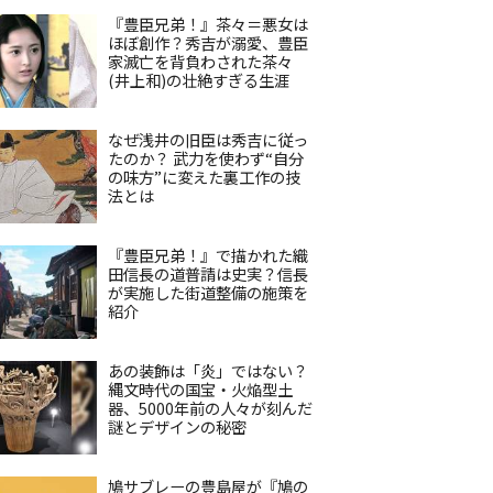
『豊臣兄弟！』茶々＝悪女は
ほぼ創作？秀吉が溺愛、豊臣
家滅亡を背負わされた茶々
(井上和)の壮絶すぎる生涯
なぜ浅井の旧臣は秀吉に従っ
たのか？ 武力を使わず“自分
の味方”に変えた裏工作の技
法とは
『豊臣兄弟！』で描かれた織
田信長の道普請は史実？信長
が実施した街道整備の施策を
紹介
あの装飾は「炎」ではない？
縄文時代の国宝・火焔型土
器、5000年前の人々が刻んだ
謎とデザインの秘密
鳩サブレーの豊島屋が『鳩の