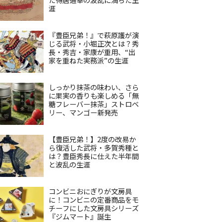
涯
『豊臣兄弟！』で萩原護が演
じる武将・小堀正次とは？秀
長・秀吉・家康が重用、“出
家を重ねた実務派”の生涯
しっかり抹茶の味わい、さら
に果実の香りも楽しめる「無
糖フレーバー抹茶」ストロベ
リー、マンゴー新発売
【豊臣兄弟！】2度の改易か
ら復活した武将・多賀秀種と
は？豊臣秀長に仕えた半年間
と波乱の生涯
コンビニおにぎりが文房具
に！コンビニの定番商品をモ
チーフにした文房具シリーズ
『ジムマート』誕生