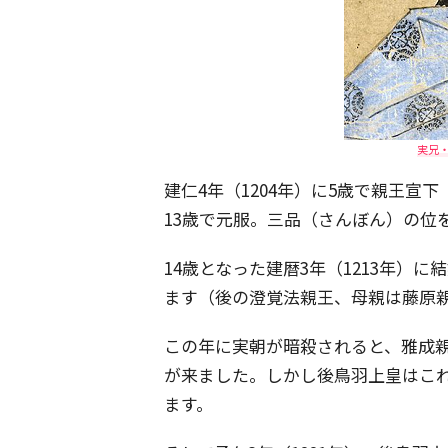
実兄
建仁4年（1204年）に5歳で親王宣
13歳で元服。三品（さんぼん）の位
14歳となった建暦3年（1213年）
ます（後の澄覚法親王、母親は藤原
この年に実朝が暗殺されると、雅成
が来ました。しかし後鳥羽上皇はこ
ます。