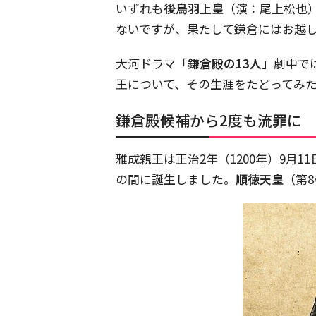
いずれも
後鳥羽上皇
（演：尾上松也
ないですが、果たして鎌倉にはお越
大河ドラマ「
鎌倉殿の13人
」劇中で
王について、その生涯をたどってみ
鎌倉殿候補から2度も流罪に
雅成親王は正治2年（1200年）9月1
の間に誕生しました。
順徳天皇
（第