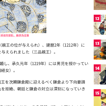
12
・順徳院御影。藤原為信筆
13
下（親王の位が与えられ）、建暦2年（1212年）に
を与えられました（三品親王）。
に結婚し、承久元年（1219年）には男児を授かってい
14
親経女）。
親王を次期鎌倉殿に迎えるべく鎌倉より下向要請
れを拒絶、朝廷と鎌倉の対立は深刻になっていき
15