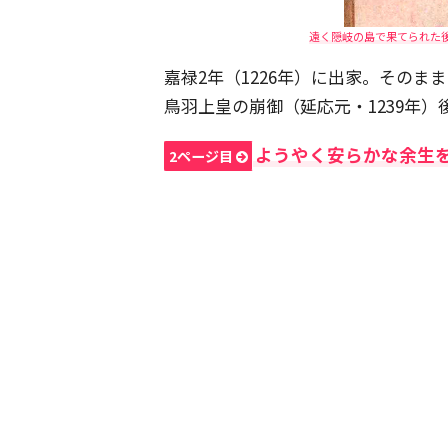
遠く隠岐の島で果てられた後
嘉禄2年（1226年）に出家。その
鳥羽上皇の崩御（延応元・1239年
ようやく安らかな余生
2ページ目