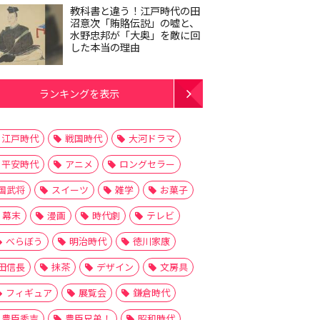
教科書と違う！江戸時代の田
沼意次「賄賂伝説」の嘘と、
水野忠邦が「大奥」を敵に回
した本当の理由
ランキングを表示
江戸時代
戦国時代
大河ドラマ
平安時代
アニメ
ロングセラー
国武将
スイーツ
雑学
お菓子
幕末
漫画
時代劇
テレビ
べらぼう
明治時代
徳川家康
田信長
抹茶
デザイン
文房具
フィギュア
展覧会
鎌倉時代
豊臣秀吉
豊臣兄弟！
昭和時代