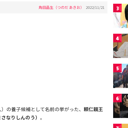
角田晶生（つのだ あきお）
2022/11/21
3
4
5
6
人）の養子候補として名前の挙がった、
頼仁親王
まさなりしんのう）
。