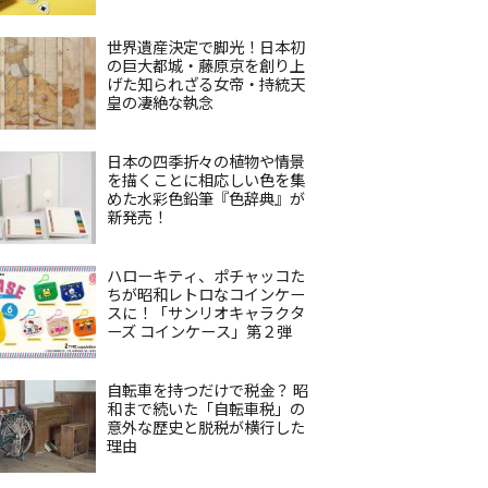
世界遺産決定で脚光！日本初
の巨大都城・藤原京を創り上
げた知られざる女帝・持統天
皇の凄絶な執念
日本の四季折々の植物や情景
を描くことに相応しい色を集
めた水彩色鉛筆『色辞典』が
新発売！
ハローキティ、ポチャッコた
ちが昭和レトロなコインケー
スに！「サンリオキャラクタ
ーズ コインケース」第２弾
自転車を持つだけで税金？ 昭
和まで続いた「自転車税」の
意外な歴史と脱税が横行した
理由