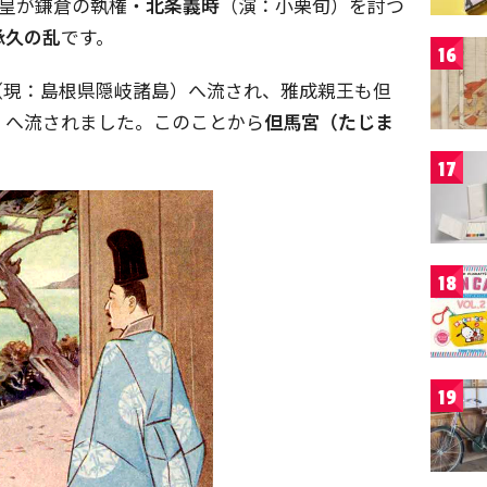
上皇が鎌倉の執権・
北条義時
（演：小栗旬）を討つ
承久の乱
です。
16
（現：島根県隠岐諸島）へ流され、雅成親王も但
）へ流されました。このことから
但馬宮（たじま
17
18
19