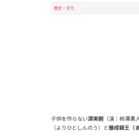
歴史・文化
子供を作らない
源実朝
（演：柿澤勇
（よりひとしんのう）と
雅成親王（