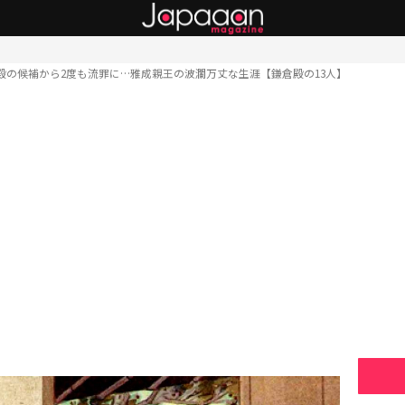
殿の候補から2度も流罪に…雅成親王の波瀾万丈な生涯【鎌倉殿の13人】