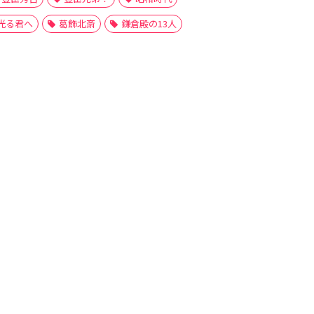
光る君へ
葛飾北斎
鎌倉殿の13人