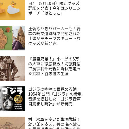
日』（8月10日）限定グッズ
詳細を発表！今年はシリコン
ポーチ「はとっこ」
土偶なりきりパーカーも！青
森の縄文遺跡群で発掘された
土偶がモチーフのキュートな
グッズが新発売
『豊臣兄弟！』小一郎の5万
の大軍に徹底抗戦！切腹覚悟
で長宗我部元親に降伏を迫っ
た武将・谷忠澄の生涯
ゴジラの咆哮で目覚める朝…
1954年公開『ゴジラ』の貴重
音源を搭載した「ゴジラ音声
目覚まし時計」が新発売
村上水軍を率いた戦国武将！
幼い弟を支え、共に海へ散っ
た得居通幸の波乱に満ちた生