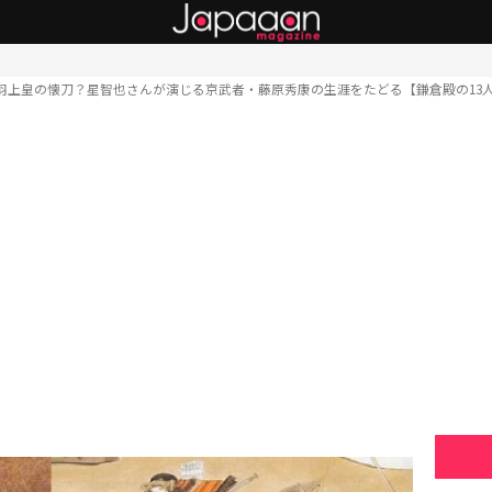
羽上皇の懐刀？星智也さんが演じる京武者・藤原秀康の生涯をたどる【鎌倉殿の13