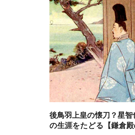
後鳥羽上皇の懐刀？星智
の生涯をたどる【鎌倉殿