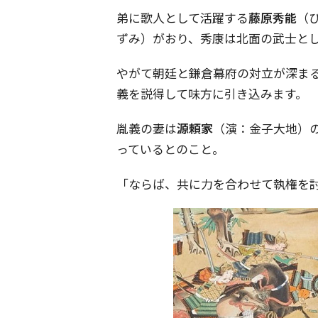
弟に歌人として活躍する
藤原秀能
（
ずみ）がおり、秀康は北面の武士と
やがて朝廷と鎌倉幕府の対立が深ま
義を説得して味方に引き込みます。
胤義の妻は
源頼家
（演：金子大地）
っているとのこと。
「ならば、共に力を合わせて執権を