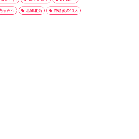
光る君へ
葛飾北斎
鎌倉殿の13人