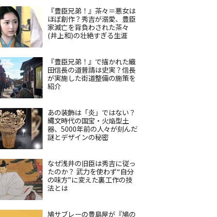
『豊臣兄弟！』茶々＝悪女は
ほぼ創作？秀吉が溺愛、豊臣
家滅亡を背負わされた茶々
(井上和)の壮絶すぎる生涯
『豊臣兄弟！』で描かれた織
田信長の道普請は史実？信長
が実施した街道整備の施策を
紹介
あの装飾は「炎」ではない？
縄文時代の国宝・火焔型土
器、5000年前の人々が刻んだ
謎とデザインの秘密
なぜ浅井の旧臣は秀吉に従っ
たのか？ 武力を使わず“自分
の味方”に変えた裏工作の技
法とは
鳩サブレーの豊島屋が『鳩の