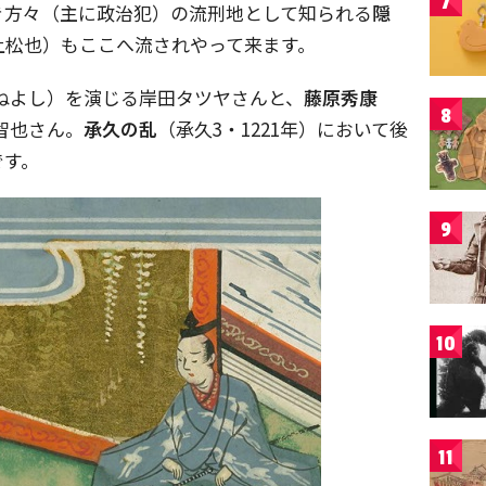
7
き方々（主に政治犯）の流刑地として知られる
隠
上松也）もここへ流されやって来ます。
たねよし）を演じる岸田タツヤさんと、
藤原秀康
8
智也さん。
承久の乱
（承久3・1221年）において後
です。
9
10
11