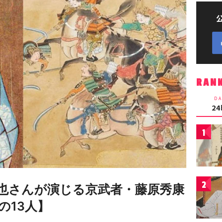
RAN
DA
2
1
2
也さんが演じる京武者・藤原秀康
の13人】