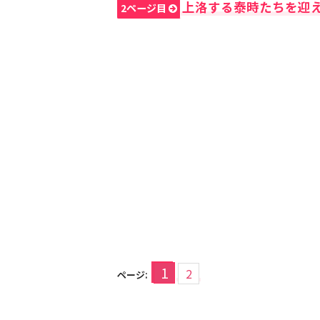
上洛する泰時たちを迎
2ページ目
1
2
ページ: