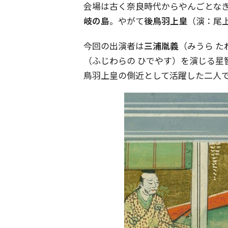
会場は古く奈良時代からやんごとな
岐の島
。やがて
後鳥羽上皇
（演：尾
今回の出演者は
三浦胤義
（みうら 
（ふじわらの ひでやす）を演じる星
鳥羽上皇の側近として活躍した二人