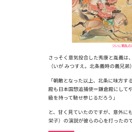
ついに戦乱の
さっそく意気投合した秀康と胤義は
（いが みつすえ。北条義時の義兄弟
「朝敵となった以上、北条に味方す
殿も日本国惣追捕使＝鎌倉殿にして
級を持って馳せ参じるだろう」
と、甘く見ていたのですが、意外に
栄子）の演説が彼らの心を打ったの