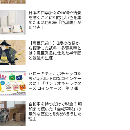
日本の四季折々の植物や情景
を描くことに相応しい色を集
めた水彩色鉛筆『色辞典』が
新発売！
【豊臣兄弟！】2度の改易か
ら復活した武将・多賀秀種と
は？豊臣秀長に仕えた半年間
と波乱の生涯
ハローキティ、ポチャッコた
ちが昭和レトロなコインケー
スに！「サンリオキャラクタ
ーズ コインケース」第２弾
自転車を持つだけで税金？ 昭
和まで続いた「自転車税」の
意外な歴史と脱税が横行した
理由