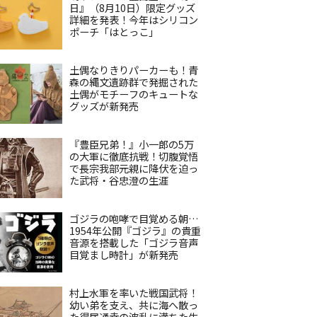
日』（8月10日）限定グッズ
詳細を発表！今年はシリコン
ポーチ「はとっこ」
土偶なりきりパーカーも！青
森の縄文遺跡群で発掘された
土偶がモチーフのキュートな
グッズが新発売
『豊臣兄弟！』小一郎の5万
の大軍に徹底抗戦！切腹覚悟
で長宗我部元親に降伏を迫っ
た武将・谷忠澄の生涯
ゴジラの咆哮で目覚める朝…
1954年公開『ゴジラ』の貴重
音源を搭載した「ゴジラ音声
目覚まし時計」が新発売
村上水軍を率いた戦国武将！
幼い弟を支え、共に海へ散っ
た得居通幸の波乱に満ちた生