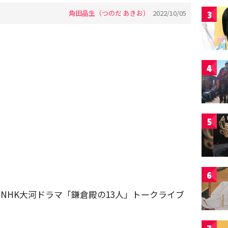
角田晶生（つのだ あきお）
2022/10/05
3
4
5
6
）、NHK大河ドラマ「鎌倉殿の13人」トークライブ