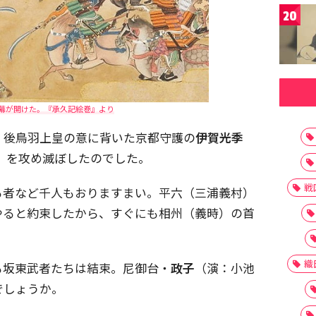
20
幕が開けた。『承久記絵巻』より
、後鳥羽上皇の意に背いた京都守護の
伊賀光季
）を攻め滅ぼしたのでした。
戦
る者など千人もおりますまい。平六（三浦義村）
やると約束したから、すぐにも相州（義時）の首
織
も坂東武者たちは結束。尼御台・
政子
（演：小池
でしょうか。