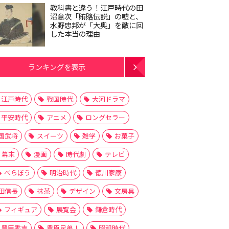
教科書と違う！江戸時代の田
沼意次「賄賂伝説」の嘘と、
水野忠邦が「大奥」を敵に回
した本当の理由
ランキングを表示
江戸時代
戦国時代
大河ドラマ
平安時代
アニメ
ロングセラー
国武将
スイーツ
雑学
お菓子
幕末
漫画
時代劇
テレビ
べらぼう
明治時代
徳川家康
田信長
抹茶
デザイン
文房具
フィギュア
展覧会
鎌倉時代
豊臣秀吉
豊臣兄弟！
昭和時代