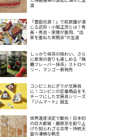
涯
『豊臣兄弟！』で萩原護が演
じる武将・小堀正次とは？秀
長・秀吉・家康が重用、“出
家を重ねた実務派”の生涯
しっかり抹茶の味わい、さら
に果実の香りも楽しめる「無
糖フレーバー抹茶」ストロベ
リー、マンゴー新発売
コンビニおにぎりが文房具
に！コンビニの定番商品をモ
チーフにした文房具シリーズ
『ジムマート』誕生
世界遺産決定で脚光！日本初
の巨大都城・藤原京を創り上
げた知られざる女帝・持統天
皇の凄絶な執念