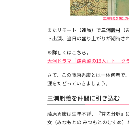
三浦胤義を朝廷方
またリモート（遠隔）で
三浦義村
（
ト出演、当日の盛り上がりが期待さ
※詳しくはこちら。
大河ドラマ「鎌倉殿の13人」トークライ
さて、この藤原秀康とは一体何者で
涯をたどっていきましょう。
三浦胤義を仲間に引き込む
藤原秀康は生年不詳、『尊卑分脈』
女（みなもとの みつもとのむすめ）