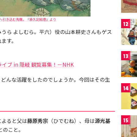
へ引き込む秀康。『承久記絵巻』より
12
みうら よしむら。平六）役の山本耕史さんもゲス
れます。
13
ブ in 隠岐 観覧募集！－NHK
、どんな活躍をしたのでしょうか。今回はその生
14
によると父は
藤原秀宗
（ひでむね）、母は
源光基
15
とのこと。