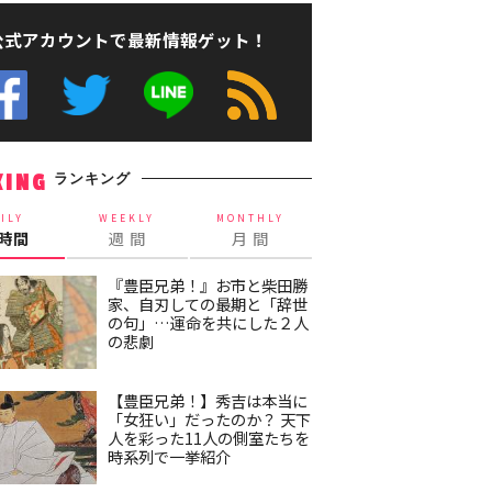
公式アカウントで最新情報ゲット！
ランキング
KING
ILY
WEEKLY
MONTHLY
4時間
週 間
月 間
『豊臣兄弟！』お市と柴田勝
家、自刃しての最期と「辞世
の句」…運命を共にした２人
の悲劇
【豊臣兄弟！】秀吉は本当に
「女狂い」だったのか？ 天下
人を彩った11人の側室たちを
時系列で一挙紹介