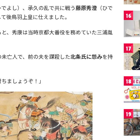
ひでよし）、承久の乱で共に戦う
藤原秀澄
（ひで
16
して後鳥羽上皇に仕えました。
ると、秀康は当時京都大番役を務めていた三浦胤
17
の未亡人で、前の夫を謀殺した
北条氏に怨み
を持
討ちましょうぞ！」
18
19