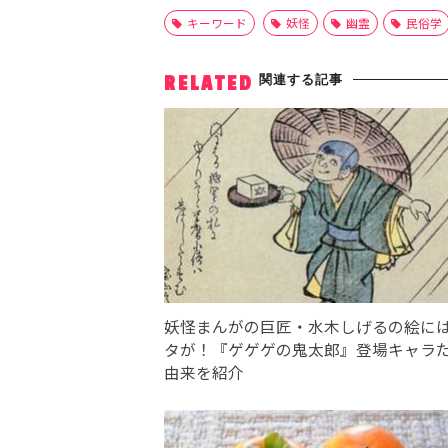
キーワード
妖怪
幽霊
民俗学
関連する記事
RELATED
妖怪まんがの巨匠・水木しげるの絵に
タが！『ゲゲゲの鬼太郎』登場キャラ
由来を紹介