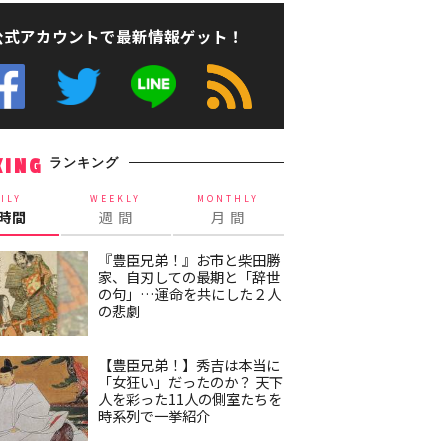
公式アカウントで最新情報ゲット！
ランキング
KING
ILY
WEEKLY
MONTHLY
4時間
週 間
月 間
『豊臣兄弟！』お市と柴田勝
家、自刃しての最期と「辞世
の句」…運命を共にした２人
の悲劇
【豊臣兄弟！】秀吉は本当に
「女狂い」だったのか？ 天下
人を彩った11人の側室たちを
時系列で一挙紹介