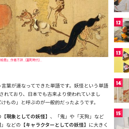
12
13
絵巻』 作者不詳（室町時代）
14
う言葉が連なってできた単語です。妖怪という単語
されており、日本でも古来より使われていまし
ばけもの」と呼ぶのが一般的だったようです。
15
の
【現象としての妖怪】
、「鬼」や「天狗」など
僧」などの【
キャラクターとしての妖怪】
に大きく