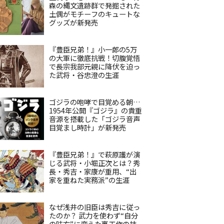
森の縄文遺跡群で発掘された
土偶がモチーフのキュートな
グッズが新発売
『豊臣兄弟！』小一郎の5万
の大軍に徹底抗戦！切腹覚悟
で長宗我部元親に降伏を迫っ
た武将・谷忠澄の生涯
ゴジラの咆哮で目覚める朝…
1954年公開『ゴジラ』の貴重
音源を搭載した「ゴジラ音声
目覚まし時計」が新発売
『豊臣兄弟！』で萩原護が演
じる武将・小堀正次とは？秀
長・秀吉・家康が重用、“出
家を重ねた実務派”の生涯
なぜ浅井の旧臣は秀吉に従っ
たのか？ 武力を使わず“自分
の味方”に変えた裏工作の技