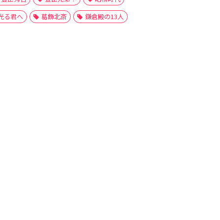
光る君へ
葛飾北斎
鎌倉殿の13人