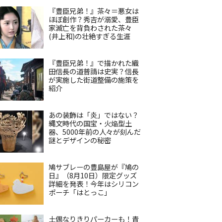
『豊臣兄弟！』茶々＝悪女は
ほぼ創作？秀吉が溺愛、豊臣
家滅亡を背負わされた茶々
(井上和)の壮絶すぎる生涯
『豊臣兄弟！』で描かれた織
田信長の道普請は史実？信長
が実施した街道整備の施策を
紹介
あの装飾は「炎」ではない？
縄文時代の国宝・火焔型土
器、5000年前の人々が刻んだ
謎とデザインの秘密
鳩サブレーの豊島屋が『鳩の
日』（8月10日）限定グッズ
詳細を発表！今年はシリコン
ポーチ「はとっこ」
土偶なりきりパーカーも！青