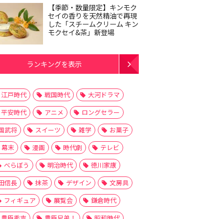
【季節・数量限定】キンモク
セイの香りを天然精油で再現
した「スチームクリーム キン
モクセイ&茶」新登場
ランキングを表示
江戸時代
戦国時代
大河ドラマ
平安時代
アニメ
ロングセラー
国武将
スイーツ
雑学
お菓子
幕末
漫画
時代劇
テレビ
べらぼう
明治時代
徳川家康
田信長
抹茶
デザイン
文房具
フィギュア
展覧会
鎌倉時代
豊臣秀吉
豊臣兄弟！
昭和時代