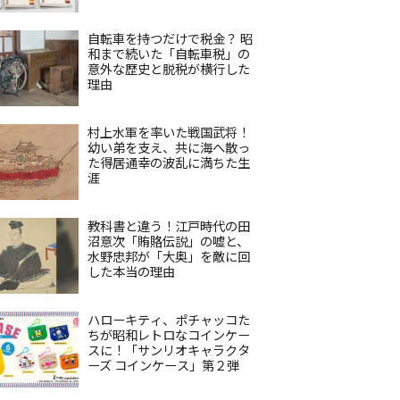
自転車を持つだけで税金？ 昭
和まで続いた「自転車税」の
意外な歴史と脱税が横行した
理由
村上水軍を率いた戦国武将！
幼い弟を支え、共に海へ散っ
た得居通幸の波乱に満ちた生
涯
教科書と違う！江戸時代の田
沼意次「賄賂伝説」の嘘と、
水野忠邦が「大奥」を敵に回
した本当の理由
ハローキティ、ポチャッコた
ちが昭和レトロなコインケー
スに！「サンリオキャラクタ
ーズ コインケース」第２弾