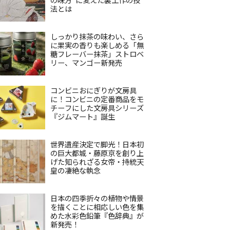
法とは
しっかり抹茶の味わい、さら
に果実の香りも楽しめる「無
糖フレーバー抹茶」ストロベ
リー、マンゴー新発売
コンビニおにぎりが文房具
に！コンビニの定番商品をモ
チーフにした文房具シリーズ
『ジムマート』誕生
世界遺産決定で脚光！日本初
の巨大都城・藤原京を創り上
げた知られざる女帝・持統天
皇の凄絶な執念
日本の四季折々の植物や情景
を描くことに相応しい色を集
めた水彩色鉛筆『色辞典』が
新発売！