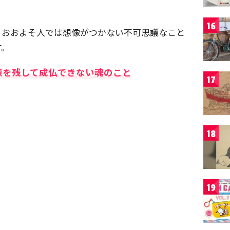
16
、おおよそ人では想像がつかない不可思議なこと
す。
練を残して成仏できない魂のこと
17
18
19