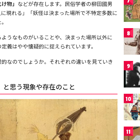
7
化け物」
などが存在します。民俗学者の柳田國男
人に現れる」「妖怪は決まった場所で不特定多数に
た。
8
るようなものがいることや、決まった場所以外に
の定義はやや懐疑的に捉えられています。
般的なのでしょうか。それぞれの違いを見ていき
9
」と思う現象や存在のこと
10
11