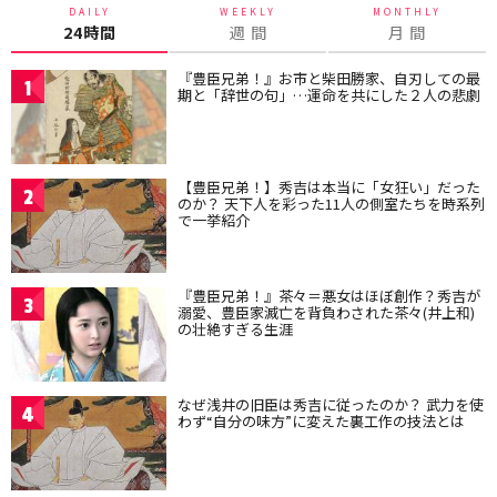
DAILY
WEEKLY
MONTHLY
24時間
週 間
月 間
『豊臣兄弟！』お市と柴田勝家、自刃しての最
1
期と「辞世の句」…運命を共にした２人の悲劇
【豊臣兄弟！】秀吉は本当に「女狂い」だった
2
のか？ 天下人を彩った11人の側室たちを時系列
で一挙紹介
『豊臣兄弟！』茶々＝悪女はほぼ創作？秀吉が
3
溺愛、豊臣家滅亡を背負わされた茶々(井上和)
の壮絶すぎる生涯
なぜ浅井の旧臣は秀吉に従ったのか？ 武力を使
4
わず“自分の味方”に変えた裏工作の技法とは