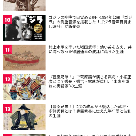
ゴジラの咆哮で目覚める朝…1954年公開『ゴジ
10
ラ』の貴重音源を搭載した「ゴジラ音声目覚ま
し時計」が新発売
村上水軍を率いた戦国武将！幼い弟を支え、共
11
に海へ散った得居通幸の波乱に満ちた生涯
『豊臣兄弟！』で萩原護が演じる武将・小堀正
12
次とは？秀長・秀吉・家康が重用、“出家を重
ねた実務派”の生涯
【豊臣兄弟！】2度の改易から復活した武将・
13
多賀秀種とは？豊臣秀長に仕えた半年間と波乱
の生涯