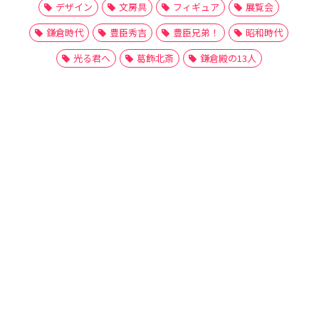
デザイン
文房具
フィギュア
展覧会
鎌倉時代
豊臣秀吉
豊臣兄弟！
昭和時代
光る君へ
葛飾北斎
鎌倉殿の13人