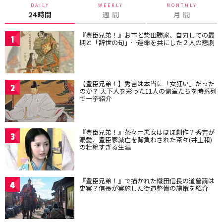
DAILY
WEEKLY
MONTHLY
24時間
週 間
月 間
『豊臣兄弟！』お市と柴田勝家、自刃しての最
1
期と「辞世の句」…運命を共にした２人の悲劇
【豊臣兄弟！】秀吉は本当に「女狂い」だった
2
のか？ 天下人を彩った11人の側室たちを時系列
で一挙紹介
『豊臣兄弟！』茶々＝悪女はほぼ創作？秀吉が
3
溺愛、豊臣家滅亡を背負わされた茶々(井上和)
の壮絶すぎる生涯
『豊臣兄弟！』で描かれた織田信長の道普請は
4
史実？信長が実施した街道整備の施策を紹介