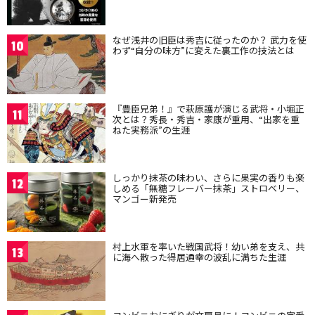
なぜ浅井の旧臣は秀吉に従ったのか？ 武力を使
10
わず“自分の味方”に変えた裏工作の技法とは
『豊臣兄弟！』で萩原護が演じる武将・小堀正
11
次とは？秀長・秀吉・家康が重用、“出家を重
ねた実務派”の生涯
しっかり抹茶の味わい、さらに果実の香りも楽
12
しめる「無糖フレーバー抹茶」ストロベリー、
マンゴー新発売
村上水軍を率いた戦国武将！幼い弟を支え、共
13
に海へ散った得居通幸の波乱に満ちた生涯