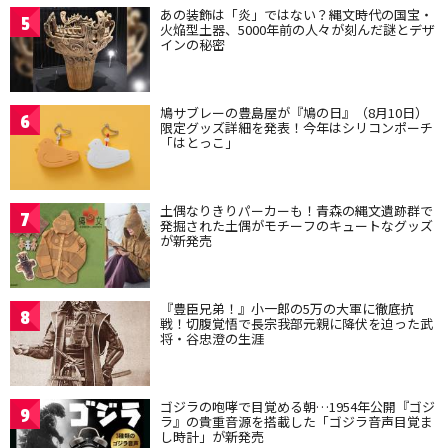
あの装飾は「炎」ではない？縄文時代の国宝・
5
火焔型土器、5000年前の人々が刻んだ謎とデザ
インの秘密
鳩サブレーの豊島屋が『鳩の日』（8月10日）
6
限定グッズ詳細を発表！今年はシリコンポーチ
「はとっこ」
土偶なりきりパーカーも！青森の縄文遺跡群で
7
発掘された土偶がモチーフのキュートなグッズ
が新発売
『豊臣兄弟！』小一郎の5万の大軍に徹底抗
8
戦！切腹覚悟で長宗我部元親に降伏を迫った武
将・谷忠澄の生涯
ゴジラの咆哮で目覚める朝…1954年公開『ゴジ
9
ラ』の貴重音源を搭載した「ゴジラ音声目覚ま
し時計」が新発売