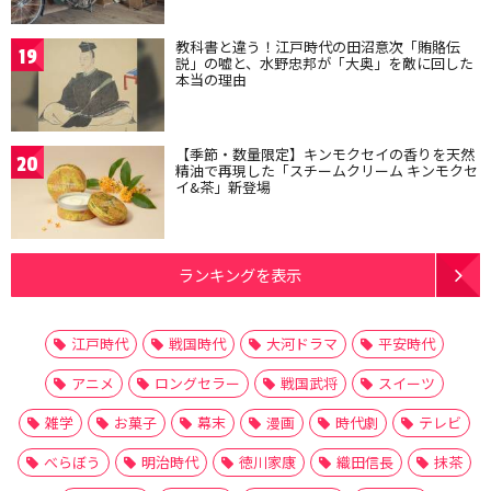
教科書と違う！江戸時代の田沼意次「賄賂伝
19
説」の嘘と、水野忠邦が「大奥」を敵に回した
本当の理由
【季節・数量限定】キンモクセイの香りを天然
20
精油で再現した「スチームクリーム キンモクセ
イ&茶」新登場
ランキングを表示
江戸時代
戦国時代
大河ドラマ
平安時代
アニメ
ロングセラー
戦国武将
スイーツ
雑学
お菓子
幕末
漫画
時代劇
テレビ
べらぼう
明治時代
徳川家康
織田信長
抹茶