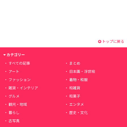
トップに戻る
カテゴリー
すべての記事
まとめ
アート
日本画・浮世絵
ファッション
着物・和服
雑貨・インテリア
和雑貨
グルメ
和菓子
観光・地域
エンタメ
暮らし
歴史・文化
古写真