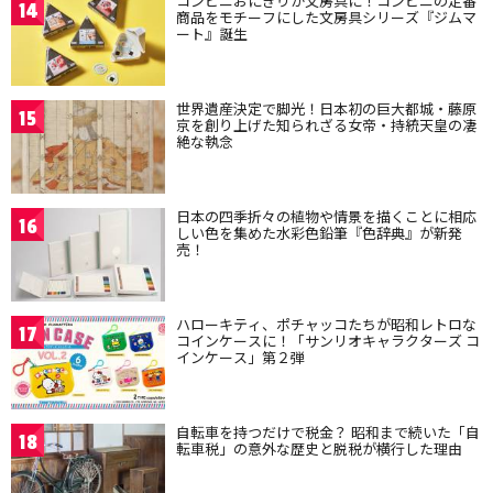
コンビニおにぎりが文房具に！コンビニの定番
14
商品をモチーフにした文房具シリーズ『ジムマ
ート』誕生
世界遺産決定で脚光！日本初の巨大都城・藤原
15
京を創り上げた知られざる女帝・持統天皇の凄
絶な執念
日本の四季折々の植物や情景を描くことに相応
16
しい色を集めた水彩色鉛筆『色辞典』が新発
売！
ハローキティ、ポチャッコたちが昭和レトロな
17
コインケースに！「サンリオキャラクターズ コ
インケース」第２弾
自転車を持つだけで税金？ 昭和まで続いた「自
18
転車税」の意外な歴史と脱税が横行した理由