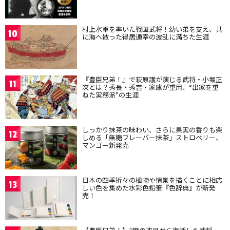
村上水軍を率いた戦国武将！幼い弟を支え、共
10
に海へ散った得居通幸の波乱に満ちた生涯
『豊臣兄弟！』で萩原護が演じる武将・小堀正
11
次とは？秀長・秀吉・家康が重用、“出家を重
ねた実務派”の生涯
しっかり抹茶の味わい、さらに果実の香りも楽
12
しめる「無糖フレーバー抹茶」ストロベリー、
マンゴー新発売
日本の四季折々の植物や情景を描くことに相応
13
しい色を集めた水彩色鉛筆『色辞典』が新発
売！