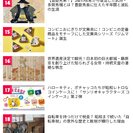
【豊臣兄弟！】2度の改易から復活した武将・
14
多賀秀種とは？豊臣秀長に仕えた半年間と波乱
の生涯
コンビニおにぎりが文房具に！コンビニの定番
15
商品をモチーフにした文房具シリーズ『ジムマ
ート』誕生
世界遺産決定で脚光！日本初の巨大都城・藤原
16
京を創り上げた知られざる女帝・持統天皇の凄
絶な執念
ハローキティ、ポチャッコたちが昭和レトロな
17
コインケースに！「サンリオキャラクターズ コ
インケース」第２弾
自転車を持つだけで税金？ 昭和まで続いた「自
18
転車税」の意外な歴史と脱税が横行した理由