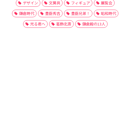
デザイン
文房具
フィギュア
展覧会
鎌倉時代
豊臣秀吉
豊臣兄弟！
昭和時代
光る君へ
葛飾北斎
鎌倉殿の13人