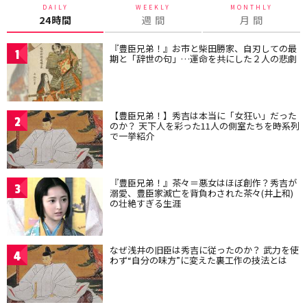
DAILY
WEEKLY
MONTHLY
24時間
週 間
月 間
『豊臣兄弟！』お市と柴田勝家、自刃しての最
1
期と「辞世の句」…運命を共にした２人の悲劇
【豊臣兄弟！】秀吉は本当に「女狂い」だった
2
のか？ 天下人を彩った11人の側室たちを時系列
で一挙紹介
『豊臣兄弟！』茶々＝悪女はほぼ創作？秀吉が
3
溺愛、豊臣家滅亡を背負わされた茶々(井上和)
の壮絶すぎる生涯
なぜ浅井の旧臣は秀吉に従ったのか？ 武力を使
4
わず“自分の味方”に変えた裏工作の技法とは