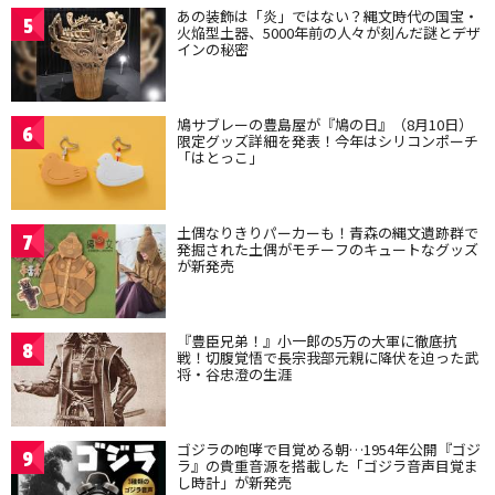
あの装飾は「炎」ではない？縄文時代の国宝・
5
火焔型土器、5000年前の人々が刻んだ謎とデザ
インの秘密
鳩サブレーの豊島屋が『鳩の日』（8月10日）
6
限定グッズ詳細を発表！今年はシリコンポーチ
「はとっこ」
土偶なりきりパーカーも！青森の縄文遺跡群で
7
発掘された土偶がモチーフのキュートなグッズ
が新発売
『豊臣兄弟！』小一郎の5万の大軍に徹底抗
8
戦！切腹覚悟で長宗我部元親に降伏を迫った武
将・谷忠澄の生涯
ゴジラの咆哮で目覚める朝…1954年公開『ゴジ
9
ラ』の貴重音源を搭載した「ゴジラ音声目覚ま
し時計」が新発売