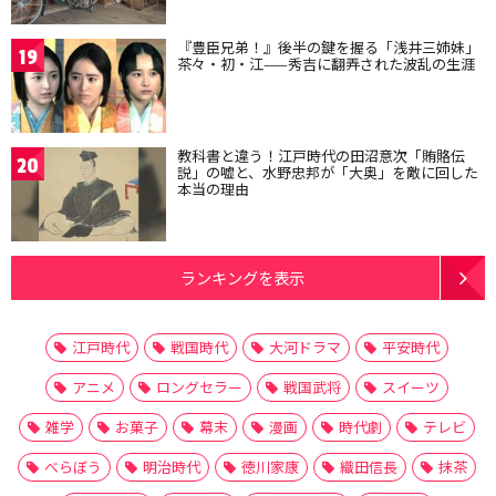
『豊臣兄弟！』後半の鍵を握る「浅井三姉妹」
19
茶々・初・江——秀吉に翻弄された波乱の生涯
教科書と違う！江戸時代の田沼意次「賄賂伝
20
説」の嘘と、水野忠邦が「大奥」を敵に回した
本当の理由
ランキングを表示
江戸時代
戦国時代
大河ドラマ
平安時代
アニメ
ロングセラー
戦国武将
スイーツ
雑学
お菓子
幕末
漫画
時代劇
テレビ
べらぼう
明治時代
徳川家康
織田信長
抹茶