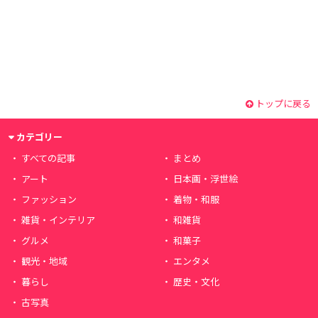
トップに戻る
カテゴリー
すべての記事
まとめ
アート
日本画・浮世絵
ファッション
着物・和服
雑貨・インテリア
和雑貨
グルメ
和菓子
観光・地域
エンタメ
暮らし
歴史・文化
古写真