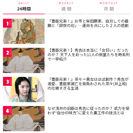
DAILY
WEEKLY
MONTHLY
24時間
週 間
月 間
『豊臣兄弟！』お市と柴田勝家、自刃しての最
1
期と「辞世の句」…運命を共にした２人の悲劇
【豊臣兄弟！】秀吉は本当に「女狂い」だった
2
のか？ 天下人を彩った11人の側室たちを時系列
で一挙紹介
『豊臣兄弟！』茶々＝悪女はほぼ創作？秀吉が
3
溺愛、豊臣家滅亡を背負わされた茶々(井上和)
の壮絶すぎる生涯
なぜ浅井の旧臣は秀吉に従ったのか？ 武力を使
4
わず“自分の味方”に変えた裏工作の技法とは