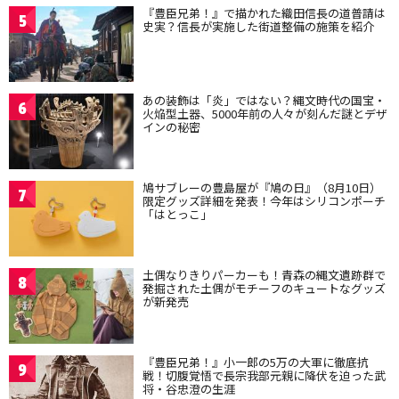
『豊臣兄弟！』で描かれた織田信長の道普請は
5
史実？信長が実施した街道整備の施策を紹介
あの装飾は「炎」ではない？縄文時代の国宝・
6
火焔型土器、5000年前の人々が刻んだ謎とデザ
インの秘密
鳩サブレーの豊島屋が『鳩の日』（8月10日）
7
限定グッズ詳細を発表！今年はシリコンポーチ
「はとっこ」
土偶なりきりパーカーも！青森の縄文遺跡群で
8
発掘された土偶がモチーフのキュートなグッズ
が新発売
『豊臣兄弟！』小一郎の5万の大軍に徹底抗
9
戦！切腹覚悟で長宗我部元親に降伏を迫った武
将・谷忠澄の生涯