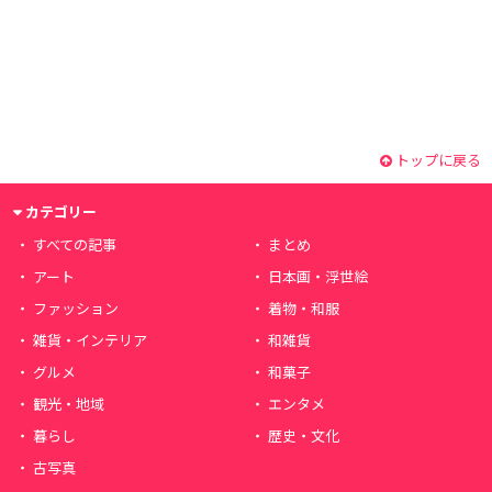
トップに戻る
カテゴリー
すべての記事
まとめ
アート
日本画・浮世絵
ファッション
着物・和服
雑貨・インテリア
和雑貨
グルメ
和菓子
観光・地域
エンタメ
暮らし
歴史・文化
古写真