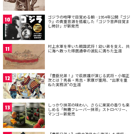
ゴジラの咆哮で目覚める朝…1954年公開『ゴジ
10
ラ』の貴重音源を搭載した「ゴジラ音声目覚ま
し時計」が新発売
村上水軍を率いた戦国武将！幼い弟を支え、共
11
に海へ散った得居通幸の波乱に満ちた生涯
『豊臣兄弟！』で萩原護が演じる武将・小堀正
12
次とは？秀長・秀吉・家康が重用、“出家を重
ねた実務派”の生涯
しっかり抹茶の味わい、さらに果実の香りも楽
13
しめる「無糖フレーバー抹茶」ストロベリー、
マンゴー新発売