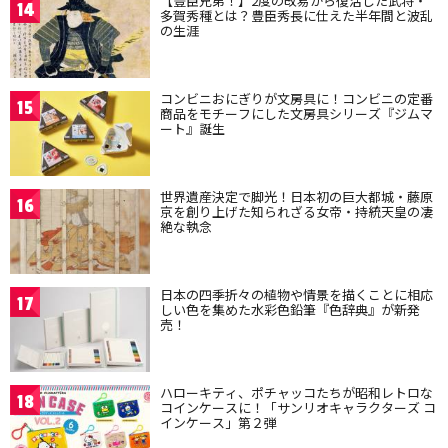
【豊臣兄弟！】2度の改易から復活した武将・
14
多賀秀種とは？豊臣秀長に仕えた半年間と波乱
の生涯
コンビニおにぎりが文房具に！コンビニの定番
15
商品をモチーフにした文房具シリーズ『ジムマ
ート』誕生
世界遺産決定で脚光！日本初の巨大都城・藤原
16
京を創り上げた知られざる女帝・持統天皇の凄
絶な執念
日本の四季折々の植物や情景を描くことに相応
17
しい色を集めた水彩色鉛筆『色辞典』が新発
売！
ハローキティ、ポチャッコたちが昭和レトロな
18
コインケースに！「サンリオキャラクターズ コ
インケース」第２弾