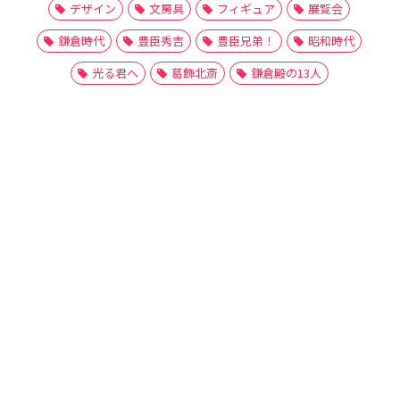
デザイン
文房具
フィギュア
展覧会
鎌倉時代
豊臣秀吉
豊臣兄弟！
昭和時代
光る君へ
葛飾北斎
鎌倉殿の13人