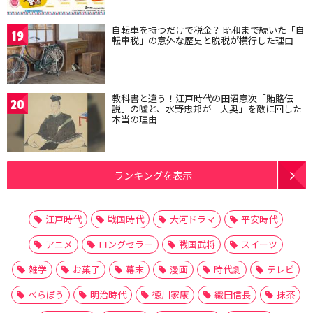
自転車を持つだけで税金？ 昭和まで続いた「自
19
転車税」の意外な歴史と脱税が横行した理由
教科書と違う！江戸時代の田沼意次「賄賂伝
20
説」の嘘と、水野忠邦が「大奥」を敵に回した
本当の理由
ランキングを表示
江戸時代
戦国時代
大河ドラマ
平安時代
アニメ
ロングセラー
戦国武将
スイーツ
雑学
お菓子
幕末
漫画
時代劇
テレビ
べらぼう
明治時代
徳川家康
織田信長
抹茶