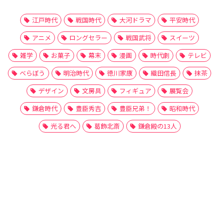
江戸時代
戦国時代
大河ドラマ
平安時代
アニメ
ロングセラー
戦国武将
スイーツ
雑学
お菓子
幕末
漫画
時代劇
テレビ
べらぼう
明治時代
徳川家康
織田信長
抹茶
デザイン
文房具
フィギュア
展覧会
鎌倉時代
豊臣秀吉
豊臣兄弟！
昭和時代
光る君へ
葛飾北斎
鎌倉殿の13人