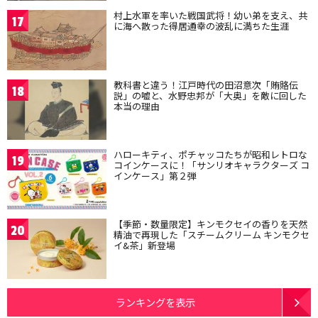
村上水軍を率いた戦国武将！幼い弟を支え、共
17
に海へ散った得居通幸の波乱に満ちた生涯
教科書と違う！江戸時代の田沼意次「賄賂伝
18
説」の嘘と、水野忠邦が「大奥」を敵に回した
本当の理由
ハローキティ、ポチャッコたちが昭和レトロな
19
コインケースに！「サンリオキャラクターズ コ
インケース」第２弾
【季節・数量限定】キンモクセイの香りを天然
20
精油で再現した「スチームクリーム キンモクセ
イ&茶」新登場
ランキングを表示