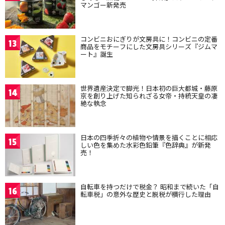
マンゴー新発売
コンビニおにぎりが文房具に！コンビニの定番
13
商品をモチーフにした文房具シリーズ『ジムマ
ート』誕生
世界遺産決定で脚光！日本初の巨大都城・藤原
14
京を創り上げた知られざる女帝・持統天皇の凄
絶な執念
日本の四季折々の植物や情景を描くことに相応
15
しい色を集めた水彩色鉛筆『色辞典』が新発
売！
自転車を持つだけで税金？ 昭和まで続いた「自
16
転車税」の意外な歴史と脱税が横行した理由