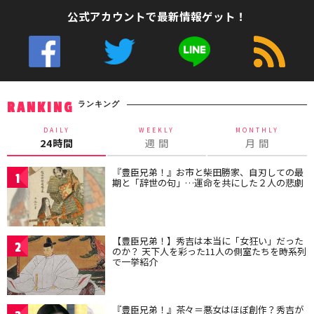
公式アカウントで最新情報ゲット！
ランキング
RANKING
DAILY
WEEKLY
MONTHLY
24時間
週 間
月 間
『豊臣兄弟！』お市と柴田勝家、自刃しての最
1
期と「辞世の句」…運命を共にした２人の悲劇
【豊臣兄弟！】秀吉は本当に「女狂い」だった
2
のか？ 天下人を彩った11人の側室たちを時系列
で一挙紹介
『豊臣兄弟！』茶々＝悪女はほぼ創作？秀吉が