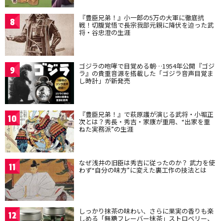
『豊臣兄弟！』小一郎の5万の大軍に徹底抗
8
戦！切腹覚悟で長宗我部元親に降伏を迫った武
将・谷忠澄の生涯
ゴジラの咆哮で目覚める朝…1954年公開『ゴジ
9
ラ』の貴重音源を搭載した「ゴジラ音声目覚ま
し時計」が新発売
『豊臣兄弟！』で萩原護が演じる武将・小堀正
10
次とは？秀長・秀吉・家康が重用、“出家を重
ねた実務派”の生涯
なぜ浅井の旧臣は秀吉に従ったのか？ 武力を使
11
わず“自分の味方”に変えた裏工作の技法とは
しっかり抹茶の味わい、さらに果実の香りも楽
12
しめる「無糖フレーバー抹茶」ストロベリー、