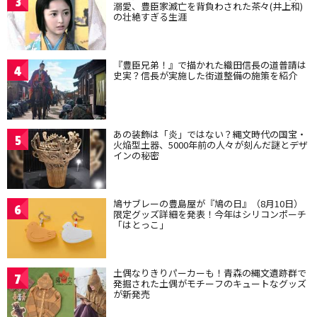
3
溺愛、豊臣家滅亡を背負わされた茶々(井上和)
の壮絶すぎる生涯
『豊臣兄弟！』で描かれた織田信長の道普請は
4
史実？信長が実施した街道整備の施策を紹介
あの装飾は「炎」ではない？縄文時代の国宝・
5
火焔型土器、5000年前の人々が刻んだ謎とデザ
インの秘密
鳩サブレーの豊島屋が『鳩の日』（8月10日）
6
限定グッズ詳細を発表！今年はシリコンポーチ
「はとっこ」
土偶なりきりパーカーも！青森の縄文遺跡群で
7
発掘された土偶がモチーフのキュートなグッズ
が新発売