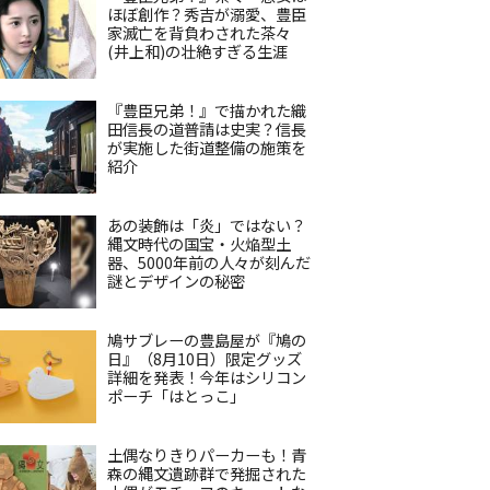
ほぼ創作？秀吉が溺愛、豊臣
家滅亡を背負わされた茶々
(井上和)の壮絶すぎる生涯
『豊臣兄弟！』で描かれた織
田信長の道普請は史実？信長
が実施した街道整備の施策を
紹介
あの装飾は「炎」ではない？
縄文時代の国宝・火焔型土
器、5000年前の人々が刻んだ
謎とデザインの秘密
鳩サブレーの豊島屋が『鳩の
日』（8月10日）限定グッズ
詳細を発表！今年はシリコン
ポーチ「はとっこ」
土偶なりきりパーカーも！青
森の縄文遺跡群で発掘された