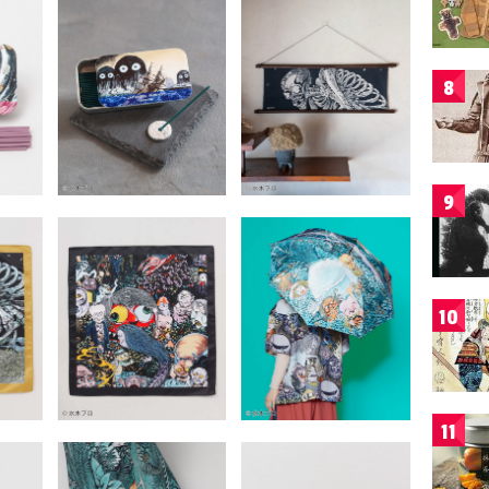
8
9
10
11