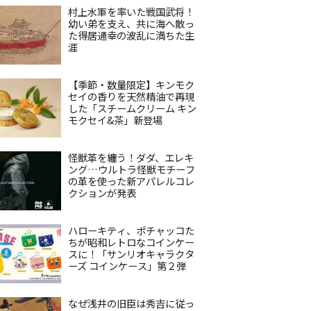
村上水軍を率いた戦国武将！
幼い弟を支え、共に海へ散っ
た得居通幸の波乱に満ちた生
涯
【季節・数量限定】キンモク
セイの香りを天然精油で再現
した「スチームクリーム キン
モクセイ&茶」新登場
怪獣革を纏う！ダダ、エレキ
ング…ウルトラ怪獣モチーフ
の革を使った新アパレルコレ
クションが発表
ハローキティ、ポチャッコた
ちが昭和レトロなコインケー
スに！「サンリオキャラクタ
ーズ コインケース」第２弾
なぜ浅井の旧臣は秀吉に従っ