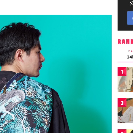
RAN
DA
2
1
2