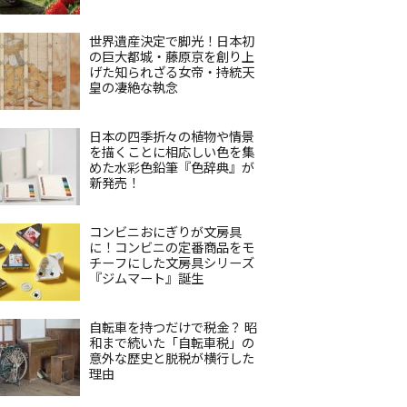
世界遺産決定で脚光！日本初
の巨大都城・藤原京を創り上
げた知られざる女帝・持統天
皇の凄絶な執念
日本の四季折々の植物や情景
を描くことに相応しい色を集
めた水彩色鉛筆『色辞典』が
新発売！
コンビニおにぎりが文房具
に！コンビニの定番商品をモ
チーフにした文房具シリーズ
『ジムマート』誕生
自転車を持つだけで税金？ 昭
和まで続いた「自転車税」の
意外な歴史と脱税が横行した
理由