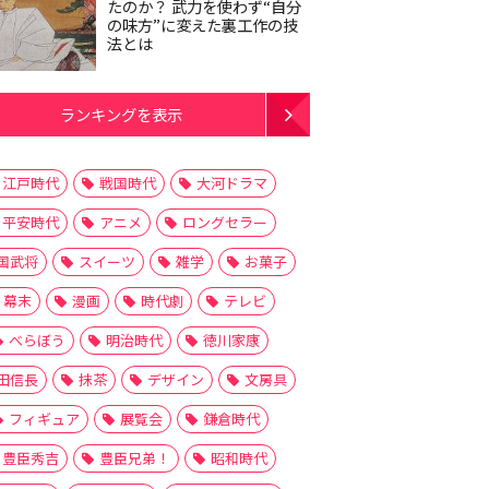
たのか？ 武力を使わず“自分
の味方”に変えた裏工作の技
法とは
ランキングを表示
江戸時代
戦国時代
大河ドラマ
平安時代
アニメ
ロングセラー
国武将
スイーツ
雑学
お菓子
幕末
漫画
時代劇
テレビ
べらぼう
明治時代
徳川家康
田信長
抹茶
デザイン
文房具
フィギュア
展覧会
鎌倉時代
豊臣秀吉
豊臣兄弟！
昭和時代