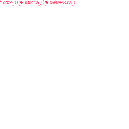
光る君へ
葛飾北斎
鎌倉殿の13人