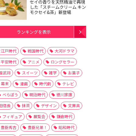
セイの香りを天然精油で再現
した「スチームクリーム キン
モクセイ&茶」新登場
ランキングを表示
江戸時代
戦国時代
大河ドラマ
平安時代
アニメ
ロングセラー
国武将
スイーツ
雑学
お菓子
幕末
漫画
時代劇
テレビ
べらぼう
明治時代
徳川家康
田信長
抹茶
デザイン
文房具
フィギュア
展覧会
鎌倉時代
豊臣秀吉
豊臣兄弟！
昭和時代