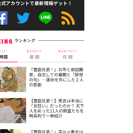
公式アカウントで最新情報ゲット！
ランキング
KING
ILY
WEEKLY
MONTHLY
4時間
週 間
月 間
『豊臣兄弟！』お市と柴田勝
家、自刃しての最期と「辞世
の句」…運命を共にした２人
の悲劇
【豊臣兄弟！】秀吉は本当に
「女狂い」だったのか？ 天下
人を彩った11人の側室たちを
時系列で一挙紹介
『豊臣兄弟！』茶々＝悪女は