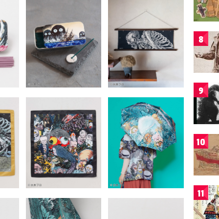
8
9
10
11