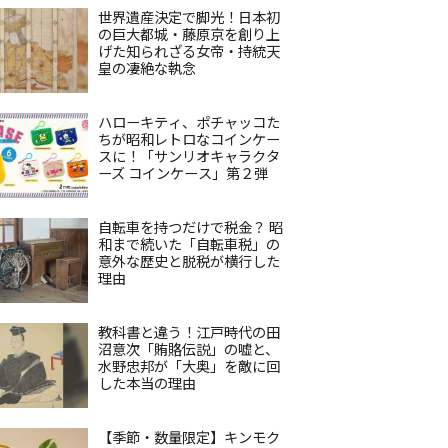
世界遺産決定で脚光！日本初
の巨大都城・藤原京を創り上
げた知られざる女帝・持統天
皇の凄絶な執念
ハローキティ、ポチャッコた
ちが昭和レトロなコインケー
スに！「サンリオキャラクタ
ーズ コインケース」第２弾
自転車を持つだけで税金？ 昭
和まで続いた「自転車税」の
意外な歴史と脱税が横行した
理由
教科書と違う！江戸時代の田
沼意次「賄賂伝説」の嘘と、
水野忠邦が「大奥」を敵に回
した本当の理由
【季節・数量限定】キンモク