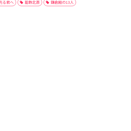
光る君へ
葛飾北斎
鎌倉殿の13人