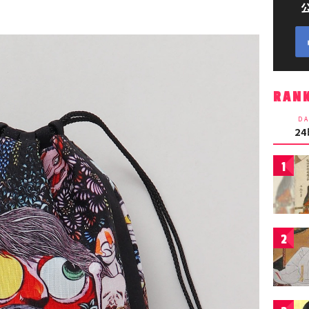
RAN
DA
2
1
2