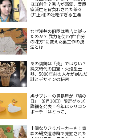
ほぼ創作？秀吉が溺愛、豊臣
家滅亡を背負わされた茶々
(井上和)の壮絶すぎる生涯
なぜ浅井の旧臣は秀吉に従っ
たのか？ 武力を使わず“自分
の味方”に変えた裏工作の技
法とは
あの装飾は「炎」ではない？
縄文時代の国宝・火焔型土
器、5000年前の人々が刻んだ
謎とデザインの秘密
鳩サブレーの豊島屋が『鳩の
日』（8月10日）限定グッズ
詳細を発表！今年はシリコン
ポーチ「はとっこ」
土偶なりきりパーカーも！青
森の縄文遺跡群で発掘された