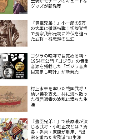
土偶がモチーフのキュートな
グッズが新発売
『豊臣兄弟！』小一郎の5万
の大軍に徹底抗戦！切腹覚悟
で長宗我部元親に降伏を迫っ
た武将・谷忠澄の生涯
ゴジラの咆哮で目覚める朝…
1954年公開『ゴジラ』の貴重
音源を搭載した「ゴジラ音声
目覚まし時計」が新発売
村上水軍を率いた戦国武将！
幼い弟を支え、共に海へ散っ
た得居通幸の波乱に満ちた生
涯
『豊臣兄弟！』で萩原護が演
じる武将・小堀正次とは？秀
長・秀吉・家康が重用、“出
家を重ねた実務派”の生涯