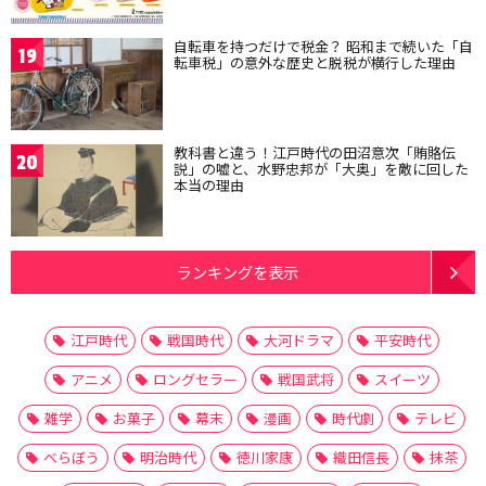
自転車を持つだけで税金？ 昭和まで続いた「自
19
転車税」の意外な歴史と脱税が横行した理由
教科書と違う！江戸時代の田沼意次「賄賂伝
20
説」の嘘と、水野忠邦が「大奥」を敵に回した
本当の理由
ランキングを表示
江戸時代
戦国時代
大河ドラマ
平安時代
アニメ
ロングセラー
戦国武将
スイーツ
雑学
お菓子
幕末
漫画
時代劇
テレビ
べらぼう
明治時代
徳川家康
織田信長
抹茶