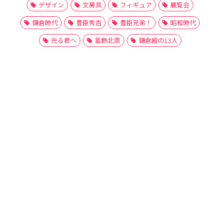
デザイン
文房具
フィギュア
展覧会
鎌倉時代
豊臣秀吉
豊臣兄弟！
昭和時代
光る君へ
葛飾北斎
鎌倉殿の13人