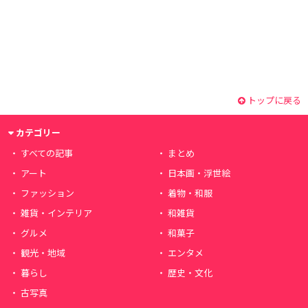
トップに戻る
カテゴリー
すべての記事
まとめ
アート
日本画・浮世絵
ファッション
着物・和服
雑貨・インテリア
和雑貨
グルメ
和菓子
観光・地域
エンタメ
暮らし
歴史・文化
古写真