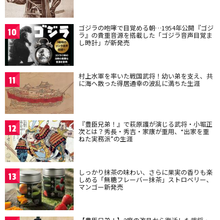
ゴジラの咆哮で目覚める朝…1954年公開『ゴジ
10
ラ』の貴重音源を搭載した「ゴジラ音声目覚ま
し時計」が新発売
村上水軍を率いた戦国武将！幼い弟を支え、共
11
に海へ散った得居通幸の波乱に満ちた生涯
『豊臣兄弟！』で萩原護が演じる武将・小堀正
12
次とは？秀長・秀吉・家康が重用、“出家を重
ねた実務派”の生涯
しっかり抹茶の味わい、さらに果実の香りも楽
13
しめる「無糖フレーバー抹茶」ストロベリー、
マンゴー新発売