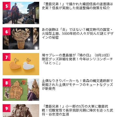
『豊臣兄弟！』で描かれた織田信長の道普請は
5
史実？信長が実施した街道整備の施策を紹介
あの装飾は「炎」ではない？縄文時代の国宝・
6
火焔型土器、5000年前の人々が刻んだ謎とデザ
インの秘密
鳩サブレーの豊島屋が『鳩の日』（8月10日）
7
限定グッズ詳細を発表！今年はシリコンポーチ
「はとっこ」
土偶なりきりパーカーも！青森の縄文遺跡群で
8
発掘された土偶がモチーフのキュートなグッズ
が新発売
『豊臣兄弟！』小一郎の5万の大軍に徹底抗
9
戦！切腹覚悟で長宗我部元親に降伏を迫った武
将・谷忠澄の生涯