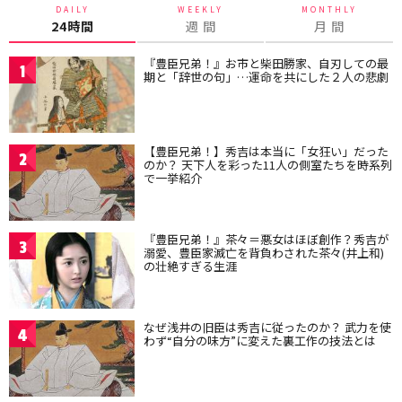
DAILY
WEEKLY
MONTHLY
24時間
週 間
月 間
『豊臣兄弟！』お市と柴田勝家、自刃しての最
1
期と「辞世の句」…運命を共にした２人の悲劇
【豊臣兄弟！】秀吉は本当に「女狂い」だった
2
のか？ 天下人を彩った11人の側室たちを時系列
で一挙紹介
『豊臣兄弟！』茶々＝悪女はほぼ創作？秀吉が
3
溺愛、豊臣家滅亡を背負わされた茶々(井上和)
の壮絶すぎる生涯
なぜ浅井の旧臣は秀吉に従ったのか？ 武力を使
4
わず“自分の味方”に変えた裏工作の技法とは