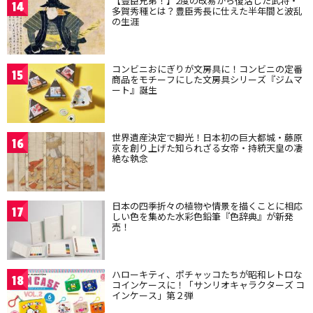
【豊臣兄弟！】2度の改易から復活した武将・
14
多賀秀種とは？豊臣秀長に仕えた半年間と波乱
の生涯
コンビニおにぎりが文房具に！コンビニの定番
15
商品をモチーフにした文房具シリーズ『ジムマ
ート』誕生
世界遺産決定で脚光！日本初の巨大都城・藤原
16
京を創り上げた知られざる女帝・持統天皇の凄
絶な執念
日本の四季折々の植物や情景を描くことに相応
17
しい色を集めた水彩色鉛筆『色辞典』が新発
売！
ハローキティ、ポチャッコたちが昭和レトロな
18
コインケースに！「サンリオキャラクターズ コ
インケース」第２弾