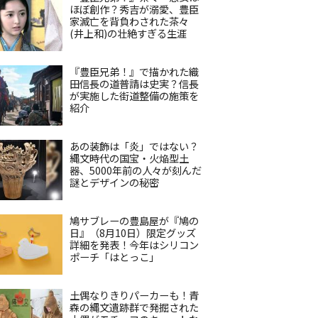
ほぼ創作？秀吉が溺愛、豊臣
家滅亡を背負わされた茶々
(井上和)の壮絶すぎる生涯
『豊臣兄弟！』で描かれた織
田信長の道普請は史実？信長
が実施した街道整備の施策を
紹介
あの装飾は「炎」ではない？
縄文時代の国宝・火焔型土
器、5000年前の人々が刻んだ
謎とデザインの秘密
鳩サブレーの豊島屋が『鳩の
日』（8月10日）限定グッズ
詳細を発表！今年はシリコン
ポーチ「はとっこ」
土偶なりきりパーカーも！青
森の縄文遺跡群で発掘された