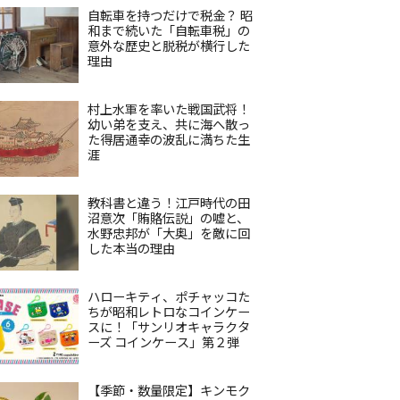
自転車を持つだけで税金？ 昭
和まで続いた「自転車税」の
意外な歴史と脱税が横行した
理由
村上水軍を率いた戦国武将！
幼い弟を支え、共に海へ散っ
た得居通幸の波乱に満ちた生
涯
教科書と違う！江戸時代の田
沼意次「賄賂伝説」の嘘と、
水野忠邦が「大奥」を敵に回
した本当の理由
ハローキティ、ポチャッコた
ちが昭和レトロなコインケー
スに！「サンリオキャラクタ
ーズ コインケース」第２弾
【季節・数量限定】キンモク