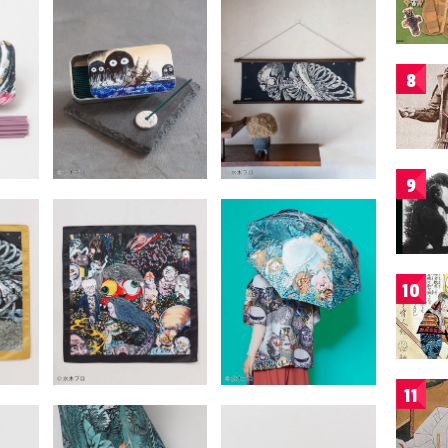
8
9
10
11