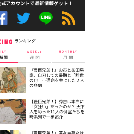
公式アカウントで最新情報ゲット！
ランキング
KING
ILY
WEEKLY
MONTHLY
4時間
週 間
月 間
『豊臣兄弟！』お市と柴田勝
家、自刃しての最期と「辞世
の句」…運命を共にした２人
の悲劇
【豊臣兄弟！】秀吉は本当に
「女狂い」だったのか？ 天下
人を彩った11人の側室たちを
時系列で一挙紹介
『豊臣兄弟！』茶々＝悪女は