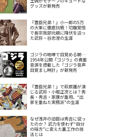
土偶がモチーフのキュートな
グッズが新発売
『豊臣兄弟！』小一郎の5万
の大軍に徹底抗戦！切腹覚悟
で長宗我部元親に降伏を迫っ
た武将・谷忠澄の生涯
ゴジラの咆哮で目覚める朝…
1954年公開『ゴジラ』の貴重
音源を搭載した「ゴジラ音声
目覚まし時計」が新発売
『豊臣兄弟！』で萩原護が演
じる武将・小堀正次とは？秀
長・秀吉・家康が重用、“出
家を重ねた実務派”の生涯
なぜ浅井の旧臣は秀吉に従っ
たのか？ 武力を使わず“自分
の味方”に変えた裏工作の技
法とは