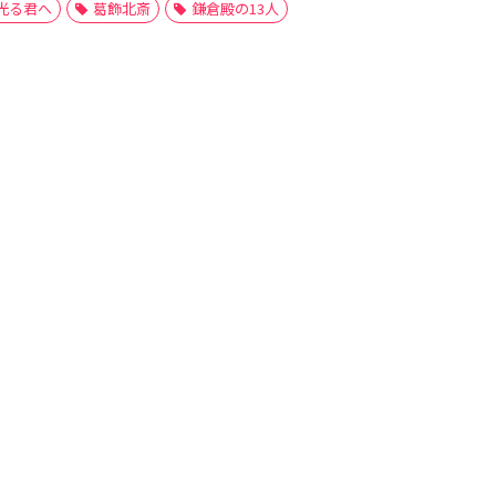
光る君へ
葛飾北斎
鎌倉殿の13人