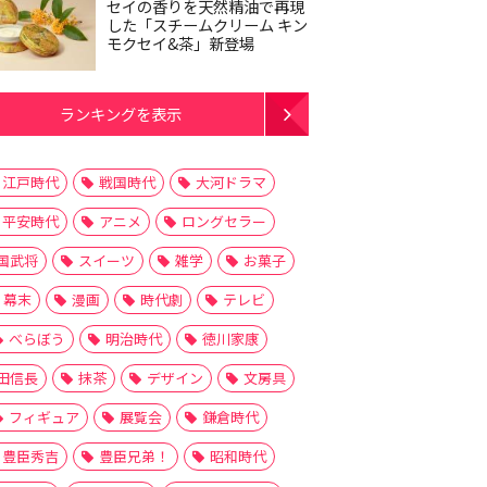
セイの香りを天然精油で再現
した「スチームクリーム キン
モクセイ&茶」新登場
ランキングを表示
江戸時代
戦国時代
大河ドラマ
平安時代
アニメ
ロングセラー
国武将
スイーツ
雑学
お菓子
幕末
漫画
時代劇
テレビ
べらぼう
明治時代
徳川家康
田信長
抹茶
デザイン
文房具
フィギュア
展覧会
鎌倉時代
豊臣秀吉
豊臣兄弟！
昭和時代