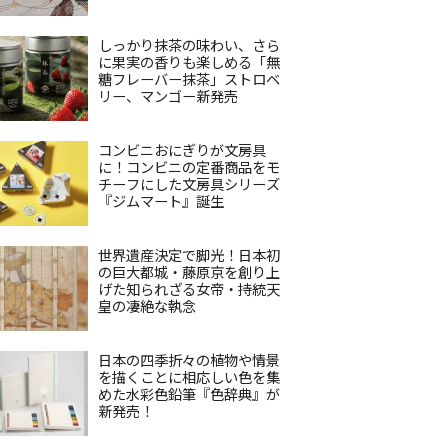
しっかり抹茶の味わい、さら
に果実の香りも楽しめる「無
糖フレーバー抹茶」ストロベ
リー、マンゴー新発売
コンビニおにぎりが文房具
に！コンビニの定番商品をモ
チーフにした文房具シリーズ
『ジムマート』誕生
世界遺産決定で脚光！日本初
の巨大都城・藤原京を創り上
げた知られざる女帝・持統天
皇の凄絶な執念
日本の四季折々の植物や情景
を描くことに相応しい色を集
めた水彩色鉛筆『色辞典』が
新発売！