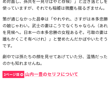
め対面し、孫共を一見せばやと存候）」と泣き落としを
使っていますが、それでも稲姫は微塵も揺るぎません。
策が通じなかった昌幸は「やれやれ、さすがは本多忠勝
の娘じゃわい。武士の妻はこうでなくちゃならん（あれ
を見候へ。日本一の本多忠勝の女程あるぞ。弓取の妻は
誰もかくこそ有べけれ）」と誉めたんだかぼやいたそう
です。
劇中では孫たちの顔を見せてあげていた分、温情だった
のかも知れませんね。
山内一豊のセリフについて
2ページ目