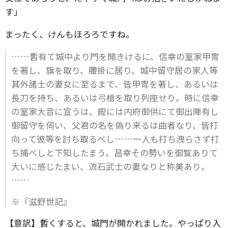
す」
まったく、けんもほろろですね。
……暫有て城中より門を開きけるに、信幸の室家甲冑
を著し、旗を取り、腰掛に居り、城中留守居の家人等
其外諸士の妻女に至るまで、皆甲冑を著し、あるいは
長刀を持ち、あるいは弓槍を取り列座せり。時に信幸
の室家大音に宣うは、殿には内府御供にて御出陣有し
御留守を伺い、父君の名を偽り来るは曲者なり、皆打
向って彼等を討ち取るべし……一人も打ち洩らさず打
ち捕べしと下知したまう。昌幸その勢いを御覧ありて
大いに感じたまい、流石武士の妻なりと称美あり。
……
※『滋野世記』
【意訳】暫くすると、城門が開かれました。やっぱり入