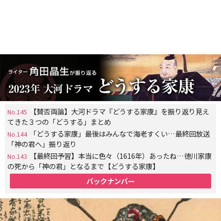
【賛否両論】大河ドラマ『どうする家康』を振り返り見え
No.145
てきた３つの「どうする」まとめ
「どうする家康」最後はみんなで海老すくい…最終回放送
No.144
「神の君へ」振り返り
【最終回予習】本当に色々（1616年）あったね…徳川家康
No.143
の死から「神の君」となるまで【どうする家康】
バックナンバー