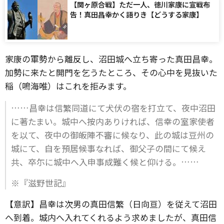
【関ヶ原合戦】ただ一人、徳川家康に宣戦布
告！真田昌幸かく語りき【どうする家康】
家康の軍勢から離反し、沼田城へ立ち寄った真田昌幸。
加勢に来たと開門を乞うたところ、その心中を見抜いた
稲（鳴海唯）はこれを拒みます。
……昌幸は信繁同道にて犬伏の宿を打立て、夜中沼田
に著たまい。城中へ按内ありければ、信幸の室家使者
を以て、夜中の御皈陣不審に候なり、此の城は豆州の
城にて、自を預居候事なれば、御父子の間にて候え
共、卒尓に城中へ入申事成難く候と仰ける。……
※『滋野世記』
【意訳】昌幸は次男の真田信繁（日向亘）を従えて沼田
へ到着。城内へ入れてくれるよう求めましたが、真田信