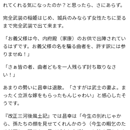
れてくれる気になったのか？と思ったら、さにあらず。
完全武装の稲姫はじめ、城兵のみならず女性たちに至る
まで完全武装で出て来ます。
「お義父様は今、内府殿（家康）のお供で出陣されてい
るはずです。お義父様の名を騙る曲者を、許す訳には参
りませぬ！」
「さぁ皆の者、曲者どもを一人残らず討ち取りなさ
い！」
あまりの勢いに昌幸は退散。「さすがは武士の妻よ。ま
ったく立派な嫁をもらったもんじゃわい」と感心したそ
うです。
『改正三河後風土記』では昌幸は「今生の別れじゃか
ら、孫たちの顔を見せてくれんかのう（今生の暇乞のた