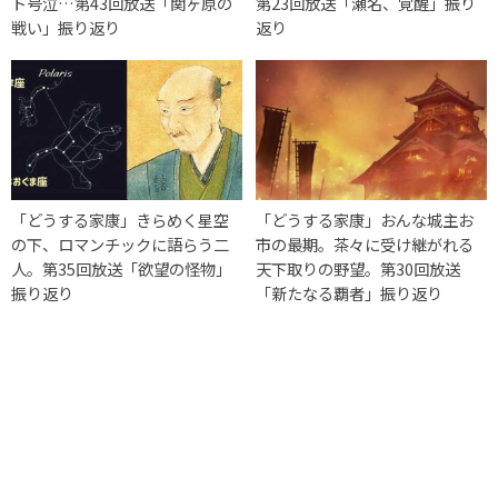
ト号泣…第43回放送「関ヶ原の
第23回放送「瀬名、覚醒」振り
戦い」振り返り
返り
「どうする家康」きらめく星空
「どうする家康」おんな城主お
の下、ロマンチックに語らう二
市の最期。茶々に受け継がれる
人。第35回放送「欲望の怪物」
天下取りの野望。第30回放送
振り返り
「新たなる覇者」振り返り