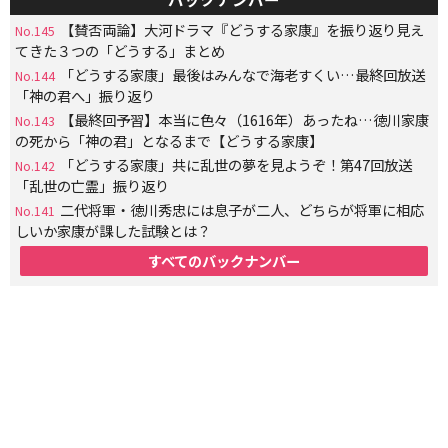
【賛否両論】大河ドラマ『どうする家康』を振り返り見え
No.145
てきた３つの「どうする」まとめ
「どうする家康」最後はみんなで海老すくい…最終回放送
No.144
「神の君へ」振り返り
【最終回予習】本当に色々（1616年）あったね…徳川家康
No.143
の死から「神の君」となるまで【どうする家康】
「どうする家康」共に乱世の夢を見ようぞ！第47回放送
No.142
「乱世の亡霊」振り返り
二代将軍・徳川秀忠には息子が二人、どちらが将軍に相応
No.141
しいか家康が課した試験とは？
すべてのバックナンバー