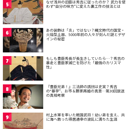
なぜ浅井の旧臣は秀吉に従ったのか？ 武力を使
5
わず“自分の味方”に変えた裏工作の技法とは
あの装飾は「炎」ではない？縄文時代の国宝・
6
火焔型土器、5000年前の人々が刻んだ謎とデザ
インの秘密
もしも豊臣秀長が長生きしていたら…？秀吉の
7
暴走と豊臣家滅亡を防げた「最強のカリスマ
性」
『豊臣兄弟！』三法師の誘拐は史実？秀吉
8
の“暴挙”、お市＆勝家再婚の真意…第30回放送
の真相考察
村上水軍を率いた戦国武将！幼い弟を支え、共
9
に海へ散った得居通幸の波乱に満ちた生涯