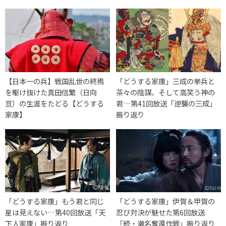
【日本一の兵】戦国乱世の終焉
「どうする家康」三成の挙兵と
を駆け抜けた真田信繁（日向
茶々の陰謀、そして高笑う神の
亘）の生涯をたどる【どうする
君…第41回放送「逆襲の三成」
家康】
振り返り
「どうする家康」もう君と同じ
「どうする家康」伊賀＆甲賀の
星は見えない…第40回放送「天
忍び対決が魅せた第6回放送
下人家康」振り返り
「続・瀬名奪還作戦」振り返り