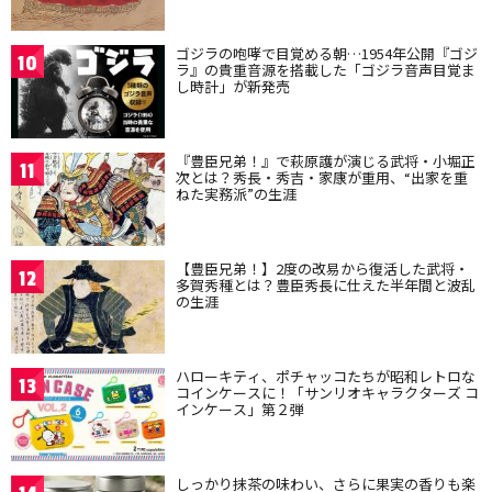
ゴジラの咆哮で目覚める朝…1954年公開『ゴジ
10
ラ』の貴重音源を搭載した「ゴジラ音声目覚ま
し時計」が新発売
『豊臣兄弟！』で萩原護が演じる武将・小堀正
11
次とは？秀長・秀吉・家康が重用、“出家を重
ねた実務派”の生涯
【豊臣兄弟！】2度の改易から復活した武将・
12
多賀秀種とは？豊臣秀長に仕えた半年間と波乱
の生涯
ハローキティ、ポチャッコたちが昭和レトロな
13
コインケースに！「サンリオキャラクターズ コ
インケース」第２弾
しっかり抹茶の味わい、さらに果実の香りも楽