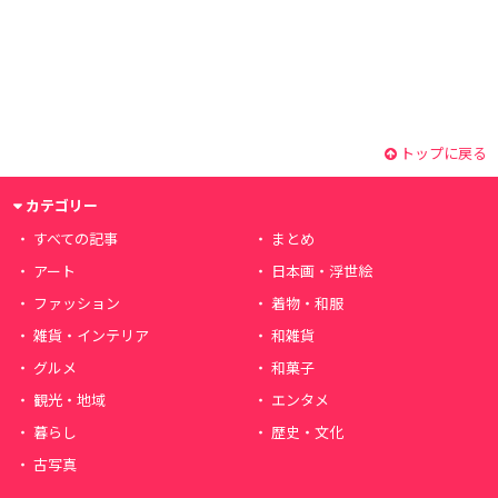
トップに戻る
カテゴリー
すべての記事
まとめ
アート
日本画・浮世絵
ファッション
着物・和服
雑貨・インテリア
和雑貨
グルメ
和菓子
観光・地域
エンタメ
暮らし
歴史・文化
古写真