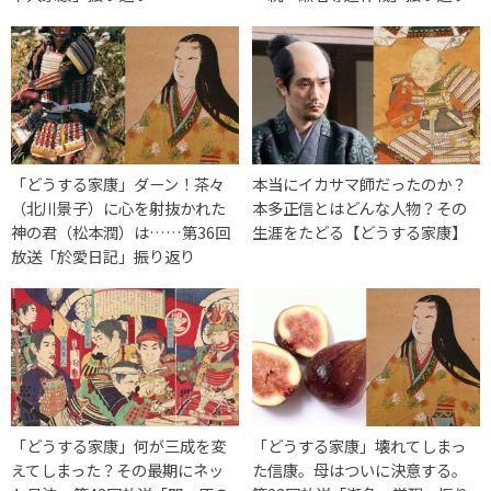
「どうする家康」ダーン！茶々
本当にイカサマ師だったのか？
（北川景子）に心を射抜かれた
本多正信とはどんな人物？その
神の君（松本潤）は……第36回
生涯をたどる【どうする家康】
放送「於愛日記」振り返り
「どうする家康」何が三成を変
「どうする家康」壊れてしまっ
えてしまった？その最期にネッ
た信康。母はついに決意する。