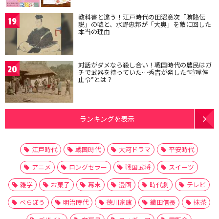
教科書と違う！江戸時代の田沼意次「賄賂伝
19
説」の嘘と、水野忠邦が「大奥」を敵に回した
本当の理由
対話がダメなら殺し合い！戦国時代の農民はガ
20
チで武器を持っていた…秀吉が発した“喧嘩停
止令”とは？
ランキングを表示
江戸時代
戦国時代
大河ドラマ
平安時代
アニメ
ロングセラー
戦国武将
スイーツ
雑学
お菓子
幕末
漫画
時代劇
テレビ
べらぼう
明治時代
徳川家康
織田信長
抹茶