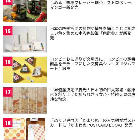
14
しめる「無糖フレーバー抹茶」ストロベリー、
マンゴー新発売
日本の四季折々の植物や情景を描くことに相応
15
しい色を集めた水彩色鉛筆『色辞典』が新発
売！
コンビニおにぎりが文房具に！コンビニの定番
16
商品をモチーフにした文房具シリーズ『ジムマ
ート』誕生
世界遺産決定で脚光！日本初の巨大都城・藤原
17
京を創り上げた知られざる女帝・持統天皇の凄
絶な執念
手ぬぐい専門店「かまわぬ」の人気柄がポスト
18
カードに『かまわぬ POSTCARD BOOK』発売