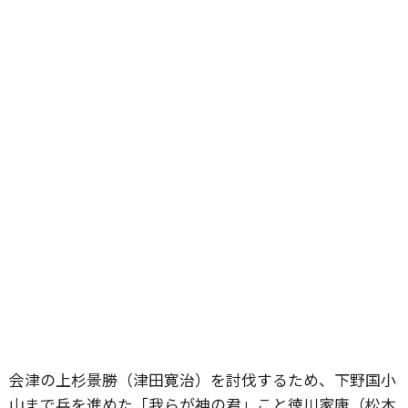
会津の上杉景勝（津田寛治）を討伐するため、下野国小
山まで兵を進めた「我らが神の君」こと徳川家康（松本