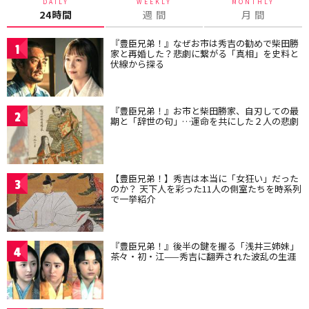
DAILY
WEEKLY
MONTHLY
24時間
週 間
月 間
『豊臣兄弟！』なぜお市は秀吉の勧めで柴田勝
1
家と再婚した？悲劇に繋がる「真相」を史料と
伏線から探る
『豊臣兄弟！』お市と柴田勝家、自刃しての最
2
期と「辞世の句」…運命を共にした２人の悲劇
【豊臣兄弟！】秀吉は本当に「女狂い」だった
3
のか？ 天下人を彩った11人の側室たちを時系列
で一挙紹介
『豊臣兄弟！』後半の鍵を握る「浅井三姉妹」
4
茶々・初・江——秀吉に翻弄された波乱の生涯