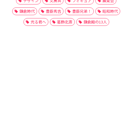
デザイン
文房具
フィギュア
展覧会
鎌倉時代
豊臣秀吉
豊臣兄弟！
昭和時代
光る君へ
葛飾北斎
鎌倉殿の13人