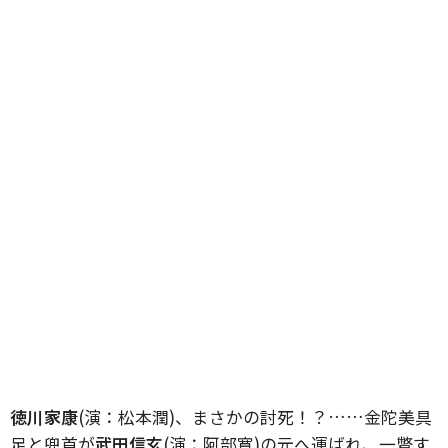
徳川家康
(演：松本潤)、まさかの討死！？……金陀美具
足と兜首が
武田信玄
(演：阿部寛)の元へ運ばれ、一瞥す