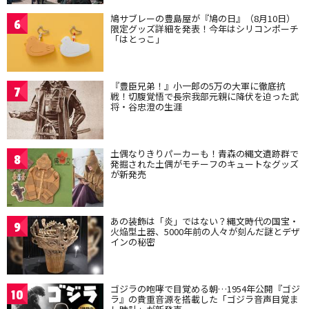
鳩サブレーの豊島屋が『鳩の日』（8月10日）
6
限定グッズ詳細を発表！今年はシリコンポーチ
「はとっこ」
『豊臣兄弟！』小一郎の5万の大軍に徹底抗
7
戦！切腹覚悟で長宗我部元親に降伏を迫った武
将・谷忠澄の生涯
土偶なりきりパーカーも！青森の縄文遺跡群で
8
発掘された土偶がモチーフのキュートなグッズ
が新発売
あの装飾は「炎」ではない？縄文時代の国宝・
9
火焔型土器、5000年前の人々が刻んだ謎とデザ
インの秘密
ゴジラの咆哮で目覚める朝…1954年公開『ゴジ
10
ラ』の貴重音源を搭載した「ゴジラ音声目覚ま