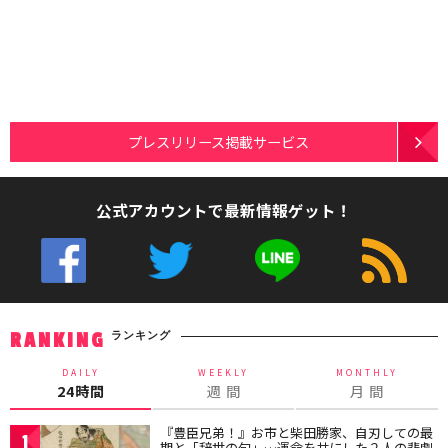
プレスリリース掲載サービス
公式アカウントで最新情報ゲット！
ランキング
RANKING
DAILY
WEEKLY
MONTHLY
24時間
週 間
月 間
『豊臣兄弟！』お市と柴田勝家、自刃しての最
1
期と「辞世の句」…運命を共にした２人の悲劇