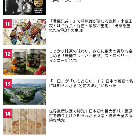
し時計」が新発売
『豊臣兄弟！』で萩原護が演じる武将・小堀正
11
次とは？秀長・秀吉・家康が重用、“出家を重
ねた実務派”の生涯
しっかり抹茶の味わい、さらに果実の香りも楽
12
しめる「無糖フレーバー抹茶」ストロベリー、
マンゴー新発売
「一口」が「いもあらい」！？ 日本の難読地名
13
には知られざる“名前の法則”があった
世界遺産決定で脚光！日本初の巨大都城・藤原
14
京を創り上げた知られざる女帝・持統天皇の凄
絶な執念