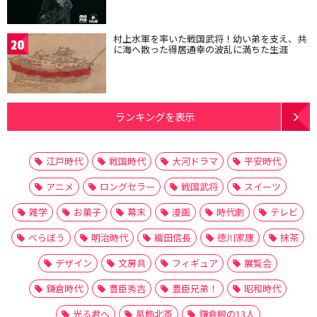
村上水軍を率いた戦国武将！幼い弟を支え、共
20
に海へ散った得居通幸の波乱に満ちた生涯
ランキングを表示
江戸時代
戦国時代
大河ドラマ
平安時代
アニメ
ロングセラー
戦国武将
スイーツ
雑学
お菓子
幕末
漫画
時代劇
テレビ
べらぼう
明治時代
織田信長
徳川家康
抹茶
デザイン
文房具
フィギュア
展覧会
鎌倉時代
豊臣秀吉
豊臣兄弟！
昭和時代
光る君へ
葛飾北斎
鎌倉殿の13人