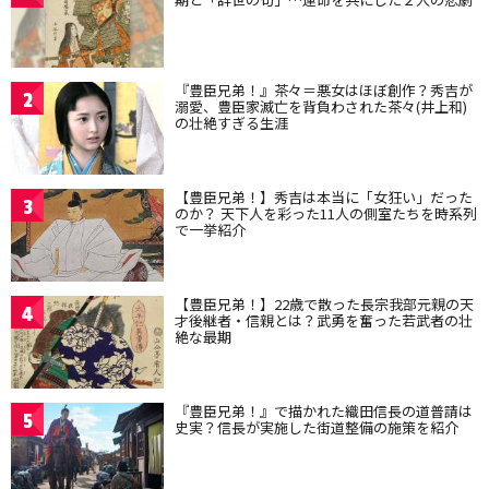
『豊臣兄弟！』茶々＝悪女はほぼ創作？秀吉が
2
溺愛、豊臣家滅亡を背負わされた茶々(井上和)
の壮絶すぎる生涯
【豊臣兄弟！】秀吉は本当に「女狂い」だった
3
のか？ 天下人を彩った11人の側室たちを時系列
で一挙紹介
【豊臣兄弟！】22歳で散った長宗我部元親の天
4
才後継者・信親とは？武勇を奮った若武者の壮
絶な最期
『豊臣兄弟！』で描かれた織田信長の道普請は
5
史実？信長が実施した街道整備の施策を紹介