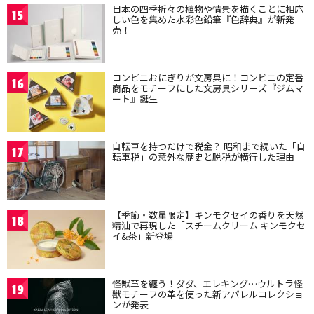
日本の四季折々の植物や情景を描くことに相応
15
しい色を集めた水彩色鉛筆『色辞典』が新発
売！
コンビニおにぎりが文房具に！コンビニの定番
16
商品をモチーフにした文房具シリーズ『ジムマ
ート』誕生
自転車を持つだけで税金？ 昭和まで続いた「自
17
転車税」の意外な歴史と脱税が横行した理由
【季節・数量限定】キンモクセイの香りを天然
18
精油で再現した「スチームクリーム キンモクセ
イ&茶」新登場
怪獣革を纏う！ダダ、エレキング…ウルトラ怪
19
獣モチーフの革を使った新アパレルコレクショ
ンが発表