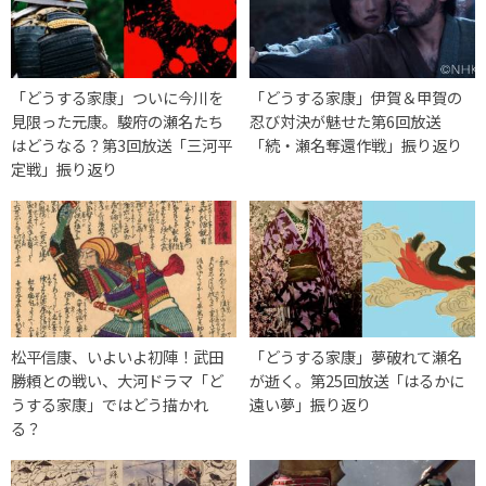
「どうする家康」ついに今川を
「どうする家康」伊賀＆甲賀の
見限った元康。駿府の瀬名たち
忍び対決が魅せた第6回放送
はどうなる？第3回放送「三河平
「続・瀬名奪還作戦」振り返り
定戦」振り返り
松平信康、いよいよ初陣！武田
「どうする家康」夢破れて瀬名
勝頼との戦い、大河ドラマ「ど
が逝く。第25回放送「はるかに
うする家康」ではどう描かれ
遠い夢」振り返り
る？