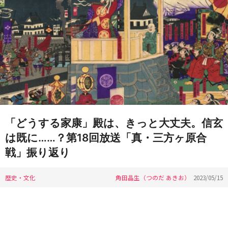
「どうする家康」殿は、きっと大丈夫。信玄
は既に……？第18回放送「真・三方ヶ原合
戦」振り返り
歴史・文化
角田晶生（つのだ あきお）
2023/05/15