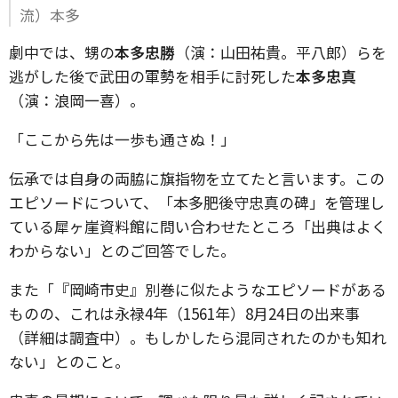
流）本多
劇中では、甥の
本多忠勝
（演：山田祐貴。平八郎）らを
逃がした後で武田の軍勢を相手に討死した
本多忠真
（演：浪岡一喜）。
「ここから先は一歩も通さぬ！」
伝承では自身の両脇に旗指物を立てたと言います。この
エピソードについて、「本多肥後守忠真の碑」を管理し
ている犀ヶ崖資料館に問い合わせたところ「出典はよく
わからない」とのご回答でした。
また「『岡崎市史』別巻に似たようなエピソードがある
ものの、これは永禄4年（1561年）8月24日の出来事
（詳細は調査中）。もしかしたら混同されたのかも知れ
ない」とのこと。