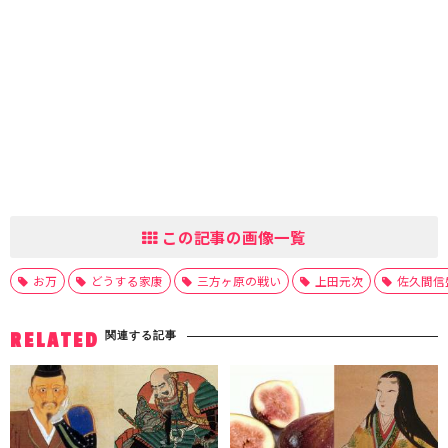
この記事の画像一覧
お万
どうする家康
三方ヶ原の戦い
上田元次
佐久間信
関連する記事
RELATED