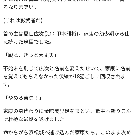
るなり苦笑い。
(これは影武者だ)
首の主は
夏目広次
(演：甲本雅裕)。家康の幼少期から仕
え続けた忠臣でした。
「殿は、きっと大丈夫」
不始末を恥じて広次と名前を変えたせいで、家康に名前
を覚えてもらえなかった伏線が18話ごしに回収されま
す。
「やめろ吉信！」
家康の身代わりに金陀美具足をまとい、敵中へ斬りこん
で壮絶な最期を遂げました。
命からがら浜松城へ逃げ込んだ家康たち。このまま攻め