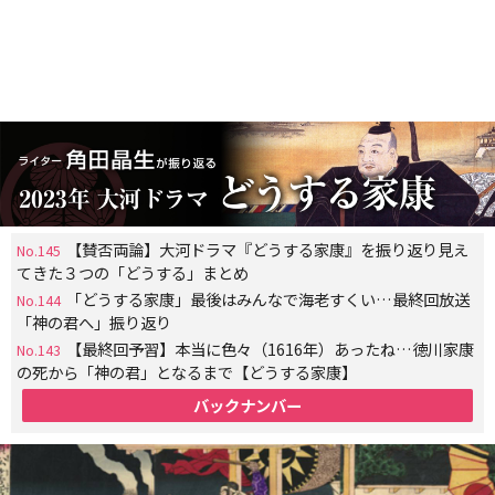
【賛否両論】大河ドラマ『どうする家康』を振り返り見え
No.145
てきた３つの「どうする」まとめ
「どうする家康」最後はみんなで海老すくい…最終回放送
No.144
「神の君へ」振り返り
【最終回予習】本当に色々（1616年）あったね…徳川家康
No.143
の死から「神の君」となるまで【どうする家康】
バックナンバー