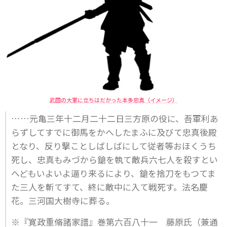
武田の大軍に立ちはだかった本多忠真（イメージ）
……元亀三年十二月二十二日三方原の役に、吾軍利あ
らずしてすでに御馬をかへしたまふに及びて忠真後殿
となり、反り撃ことしばしばにして従者等おほくうち
死し、忠真もみづから鎗を執て敵兵六七人を殺すとい
へどもいよいよ逼り来るにより、鎗を捨刀をもつてま
た三人を斬てすて、終に敵中に入て戦死す。法名慶
花。三河国大樹寺に葬る。
※『寛政重脩諸家譜』巻第六百八十一 藤原氏（兼通