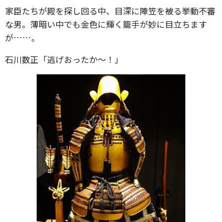
家臣たちが殿を探し回る中、目深に陣笠を被る挙動不審
な男。薄暗い中でも金色に輝く籠手が妙に目立ちます
が……。
石川数正「逃げおったか～！」