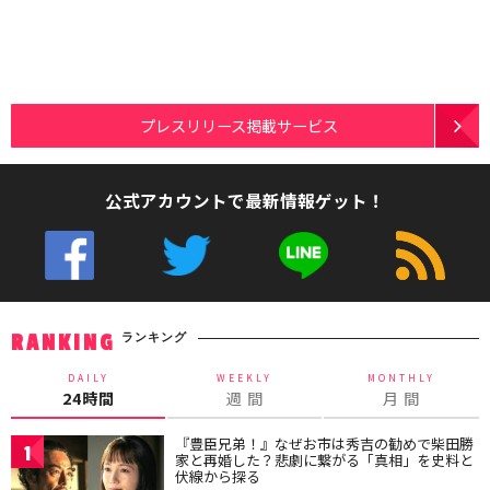
プレスリリース掲載サービス
公式アカウントで最新情報ゲット！
ランキング
RANKING
DAILY
WEEKLY
MONTHLY
24時間
週 間
月 間
『豊臣兄弟！』なぜお市は秀吉の勧めで柴田勝
1
家と再婚した？悲劇に繋がる「真相」を史料と
伏線から探る