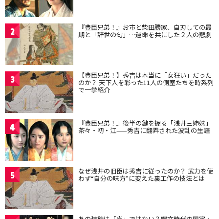
『豊臣兄弟！』お市と柴田勝家、自刃しての最
2
期と「辞世の句」…運命を共にした２人の悲劇
【豊臣兄弟！】秀吉は本当に「女狂い」だった
3
のか？ 天下人を彩った11人の側室たちを時系列
で一挙紹介
『豊臣兄弟！』後半の鍵を握る「浅井三姉妹」
4
茶々・初・江——秀吉に翻弄された波乱の生涯
なぜ浅井の旧臣は秀吉に従ったのか？ 武力を使
5
わず“自分の味方”に変えた裏工作の技法とは
あの装飾は「炎」ではない？縄文時代の国宝・