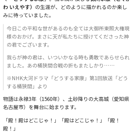
わ いえやす）
の生涯が、どのように描かれるのか楽し
みに待っていました。
今日この平和な世があるのも全ては大御所東照大権現
様のおかげ。まさに天が私たちに授けてくださった神
の君でございます。
我らが神の君は、いついかなる時も勇敢であらせられ
ました。あの桶狭間合戦の折もまたしかり……
※NHK大河ドラマ「どうする家康」第1回放送「どう
する桶狭間」より
物語は永禄3年（1560年）、土砂降りの大高城（愛知県
名古屋市）を舞台に始まります。
「殿！殿はどこじゃ！」「殿はどこじゃ！」「殿！
殿！」