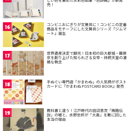
しい色を集めた水彩色鉛筆『色辞典』が新発
売！
コンビニおにぎりが文房具に！コンビニの定番
16
商品をモチーフにした文房具シリーズ『ジムマ
ート』誕生
世界遺産決定で脚光！日本初の巨大都城・藤原
17
京を創り上げた知られざる女帝・持統天皇の凄
絶な執念
手ぬぐい専門店「かまわぬ」の人気柄がポスト
18
カードに『かまわぬ POSTCARD BOOK』発売
教科書と違う！江戸時代の田沼意次「賄賂伝
19
説」の嘘と、水野忠邦が「大奥」を敵に回した
本当の理由