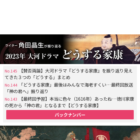
【賛否両論】大河ドラマ『どうする家康』を振り返り見え
No.145
てきた３つの「どうする」まとめ
「どうする家康」最後はみんなで海老すくい…最終回放送
No.144
「神の君へ」振り返り
【最終回予習】本当に色々（1616年）あったね…徳川家康
No.143
の死から「神の君」となるまで【どうする家康】
バックナンバー