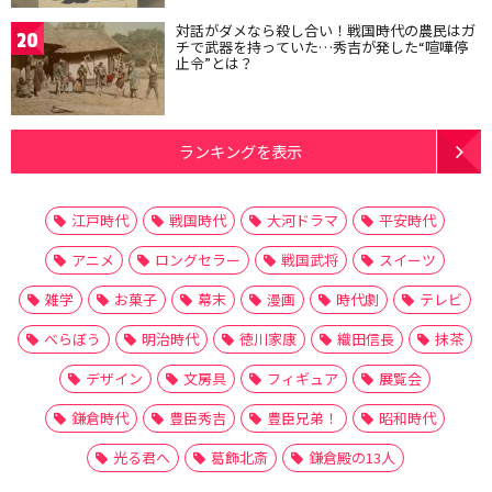
対話がダメなら殺し合い！戦国時代の農民はガ
20
チで武器を持っていた…秀吉が発した“喧嘩停
止令”とは？
ランキングを表示
江戸時代
戦国時代
大河ドラマ
平安時代
アニメ
ロングセラー
戦国武将
スイーツ
雑学
お菓子
幕末
漫画
時代劇
テレビ
べらぼう
明治時代
徳川家康
織田信長
抹茶
デザイン
文房具
フィギュア
展覧会
鎌倉時代
豊臣秀吉
豊臣兄弟！
昭和時代
光る君へ
葛飾北斎
鎌倉殿の13人