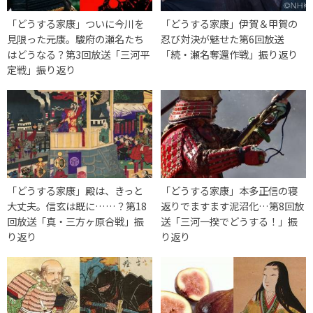
「どうする家康」ついに今川を
「どうする家康」伊賀＆甲賀の
見限った元康。駿府の瀬名たち
忍び対決が魅せた第6回放送
はどうなる？第3回放送「三河平
「続・瀬名奪還作戦」振り返り
定戦」振り返り
「どうする家康」殿は、きっと
「どうする家康」本多正信の寝
大丈夫。信玄は既に……？第18
返りでますます泥沼化…第8回放
回放送「真・三方ヶ原合戦」振
送「三河一揆でどうする！」振
り返り
り返り