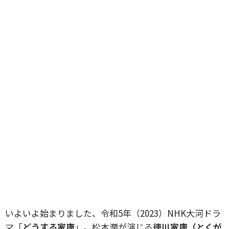
いよいよ始まりました、令和5年（2023）NHK大河ドラ
マ「
どうする家康
」。松本潤が演じる
徳川家康（とくが