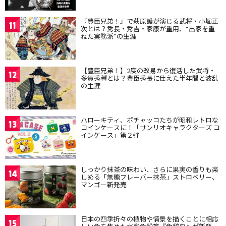
『豊臣兄弟！』で萩原護が演じる武将・小堀正
11
次とは？秀長・秀吉・家康が重用、“出家を重
ねた実務派”の生涯
【豊臣兄弟！】2度の改易から復活した武将・
12
多賀秀種とは？豊臣秀長に仕えた半年間と波乱
の生涯
ハローキティ、ポチャッコたちが昭和レトロな
13
コインケースに！「サンリオキャラクターズ コ
インケース」第２弾
しっかり抹茶の味わい、さらに果実の香りも楽
14
しめる「無糖フレーバー抹茶」ストロベリー、
マンゴー新発売
日本の四季折々の植物や情景を描くことに相応
15