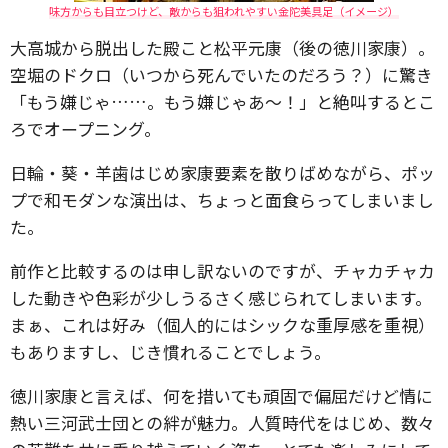
味方からも目立つけど、敵からも狙われやすい金陀美具足（イメージ）
大高城から脱出した殿こと松平元康（後の徳川家康）。
空堀のドクロ（いつから死んでいたのだろう？）に驚き
「もう嫌じゃ……。もう嫌じゃあ～！」と絶叫するとこ
ろでオープニング。
日輪・葵・羊歯はじめ家康要素を散りばめながら、ポッ
プで和モダンな演出は、ちょっと面食らってしまいまし
た。
前作と比較するのは申し訳ないのですが、チャカチャカ
した動きや色彩が少しうるさく感じられてしまいます。
まぁ、これは好み（個人的にはシックな重厚感を重視）
もありますし、じき慣れることでしょう。
徳川家康と言えば、何を措いても頑固で偏屈だけど情に
熱い三河武士団との絆が魅力。人質時代をはじめ、数々