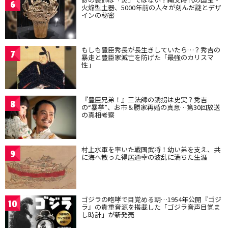
6
火焔型土器、5000年前の人々が刻んだ謎とデザ
インの秘密
もしも豊臣秀長が長生きしていたら…？秀吉の
7
暴走と豊臣家滅亡を防げた「最強のカリスマ
性」
『豊臣兄弟！』三法師の誘拐は史実？秀吉
8
の“暴挙”、お市＆勝家再婚の真意…第30回放送
の真相考察
村上水軍を率いた戦国武将！幼い弟を支え、共
9
に海へ散った得居通幸の波乱に満ちた生涯
ゴジラの咆哮で目覚める朝…1954年公開『ゴジ
10
ラ』の貴重音源を搭載した「ゴジラ音声目覚ま
し時計」が新発売