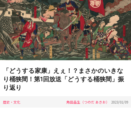
「どうする家康」えぇ！？まさかのいきな
り桶狭間！第1回放送「どうする桶狭間」振
り返り
歴史・文化
角田晶生（つのだ あきお）
2023/01/09