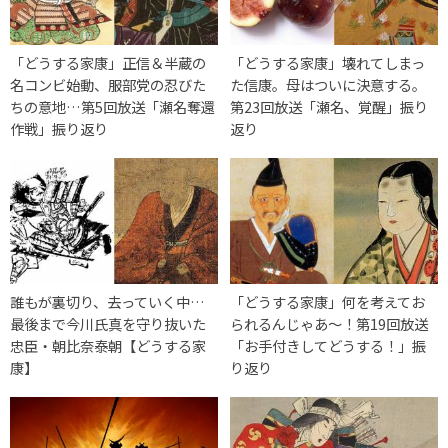
「どうする家康」正信＆半蔵の
「どうする家康」壊れてしまっ
名コンビ始動、服部党の忍びた
た信康。母はついに決意する。
ちの意地…第5回放送「瀬名奪還
第23回放送「瀬名、覚醒」振り
作戦」振り返り
返り
誰もが裏切り、去っていく中…
「どうする家康」何を考えてお
最後まで今川氏真を守り抜いた
られるんじゃあ～！第19回放送
忠臣・朝比奈泰朝【どうする家
「お手付きしてどうする！」振
康】
り返り