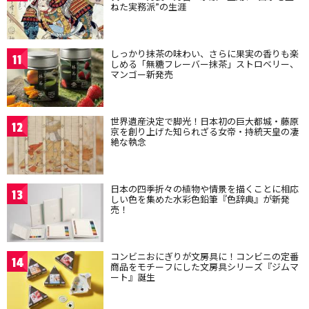
ねた実務派”の生涯
しっかり抹茶の味わい、さらに果実の香りも楽
11
しめる「無糖フレーバー抹茶」ストロベリー、
マンゴー新発売
世界遺産決定で脚光！日本初の巨大都城・藤原
12
京を創り上げた知られざる女帝・持統天皇の凄
絶な執念
日本の四季折々の植物や情景を描くことに相応
13
しい色を集めた水彩色鉛筆『色辞典』が新発
売！
コンビニおにぎりが文房具に！コンビニの定番
14
商品をモチーフにした文房具シリーズ『ジムマ
ート』誕生