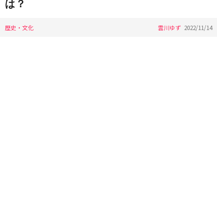
は？
歴史・文化
雲川ゆず
2022/11/14