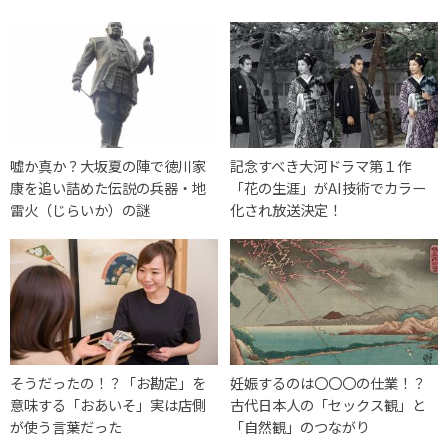
嘘か真か？大坂夏の陣で徳川家
記念すべき大河ドラマ第１作
康を追い詰めた伝説の兵器・地
「花の生涯」がAI技術でカラー
雷火（じらいか）の謎
化され放送決定！
そうだったの！？「お勘定」を
妊娠するのは〇〇〇の仕業！？
意味する「おあいそ」実は店側
古代日本人の「セックス観」と
が使う言葉だった
「自然観」のつながり