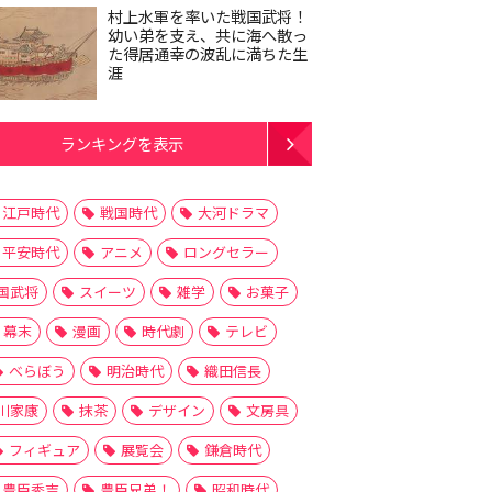
村上水軍を率いた戦国武将！
幼い弟を支え、共に海へ散っ
た得居通幸の波乱に満ちた生
涯
ランキングを表示
江戸時代
戦国時代
大河ドラマ
平安時代
アニメ
ロングセラー
国武将
スイーツ
雑学
お菓子
幕末
漫画
時代劇
テレビ
べらぼう
明治時代
織田信長
川家康
抹茶
デザイン
文房具
フィギュア
展覧会
鎌倉時代
豊臣秀吉
豊臣兄弟！
昭和時代