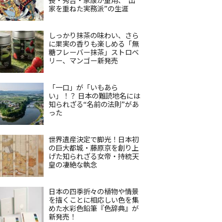
家を重ねた実務派”の生涯
しっかり抹茶の味わい、さら
に果実の香りも楽しめる「無
糖フレーバー抹茶」ストロベ
リー、マンゴー新発売
「一口」が「いもあら
い」！？ 日本の難読地名には
知られざる“名前の法則”があ
った
世界遺産決定で脚光！日本初
の巨大都城・藤原京を創り上
げた知られざる女帝・持統天
皇の凄絶な執念
日本の四季折々の植物や情景
を描くことに相応しい色を集
めた水彩色鉛筆『色辞典』が
新発売！