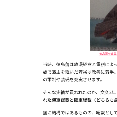
徳島藩を改革し
当時、徳島藩は放漫経営と重税によって
歳で藩主を継いだ斉裕は改善に着手
の軍制や装備を充実させます。
そんな実績が買われたのか、文久2年（
れた海軍総裁と陸軍総裁（どちらも
誠に結構ではあるものの、総裁とし