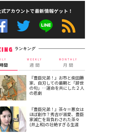
公式アカウントで最新情報ゲット！
ランキング
KING
ILY
WEEKLY
MONTHLY
4時間
週 間
月 間
『豊臣兄弟！』お市と柴田勝
家、自刃しての最期と「辞世
の句」…運命を共にした２人
の悲劇
『豊臣兄弟！』茶々＝悪女は
ほぼ創作？秀吉が溺愛、豊臣
家滅亡を背負わされた茶々
(井上和)の壮絶すぎる生涯