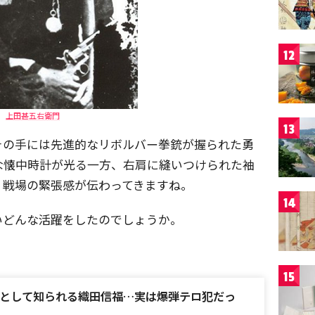
12
上田甚五右衛門
13
その手には先進的なリボルバー拳銃が握られた勇
な懐中時計が光る一方、右肩に縫いつけられた袖
、戦場の緊張感が伝わってきますね。
14
いどんな活躍をしたのでしょうか。
15
として知られる織田信福…実は爆弾テロ犯だっ