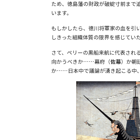
ため、徳島藩の財政が破綻寸前まで
います。
もしかしたら、徳川将軍家の血を引
しきった組織体質の限界を感じてい
さて、ペリーの黒船来航に代表され
向かうべきか……幕府（
佐幕
）か朝
か……日本中で議論が湧き起こる中