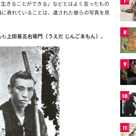
7
く生きることができる」などとはよく言ったもの
情に表れていることは、遺された彼らの写真を見
。
8
名も
上田甚五右衛門（うえだ じんごゑもん）
。
9
10
11