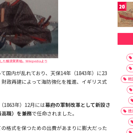
20
た蜂須賀斉裕。Wikipediaより
国内が乱れており、天保14年（1843年）に23
戦
。財政再建によって海防強化を推進、イギリス式
1863年）12月には
幕府の軍制改革として新設さ
徳
最高職）を兼務
で任命されました。
ての格式を保つための出費があまりに膨大だった