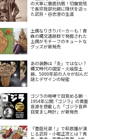
の大軍に徹底抗戦！切腹覚悟
で長宗我部元親に降伏を迫っ
た武将・谷忠澄の生涯
土偶なりきりパーカーも！青
森の縄文遺跡群で発掘された
土偶がモチーフのキュートな
グッズが新発売
あの装飾は「炎」ではない？
縄文時代の国宝・火焔型土
器、5000年前の人々が刻んだ
謎とデザインの秘密
ゴジラの咆哮で目覚める朝…
1954年公開『ゴジラ』の貴重
音源を搭載した「ゴジラ音声
目覚まし時計」が新発売
『豊臣兄弟！』で萩原護が演
じる武将・小堀正次とは？秀
長・秀吉・家康が重用、“出