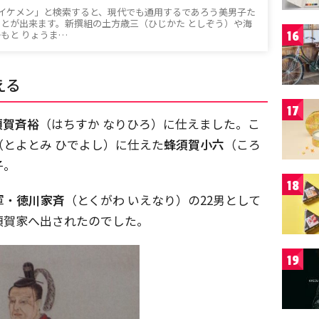
幕末 イケメン」と検索すると、現代でも通用するであろう美男子た
とが出来ます。新撰組の土方歳三（ひじかた としぞう）や海
もと りょうま…
16
える
17
須賀斉裕
（はちすか なりひろ）に仕えました。こ
（とよとみ ひでよし）に仕えた
蜂須賀小六
（ころ
子。
18
軍・
徳川家斉
（とくがわ いえなり）の22男として
須賀家へ出されたのでした。
19