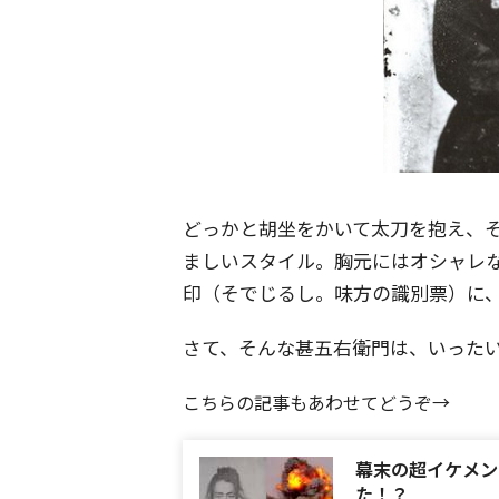
どっかと胡坐をかいて太刀を抱え、
ましいスタイル。胸元にはオシャレ
印（そでじるし。味方の識別票）に
さて、そんな甚五右衛門は、いった
こちらの記事もあわせてどうぞ→
幕末の超イケメン
た！？