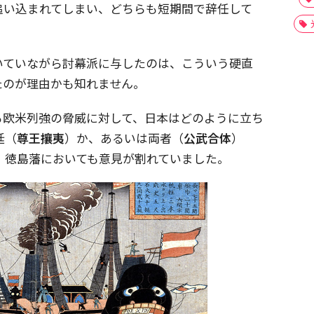
追い込まれてしまい、どちらも短期間で辞任して
いていながら討幕派に与したのは、こういう硬直
たのが理由かも知れません。
る欧米列強の脅威に対して、日本はどのように立ち
廷（
尊王攘夷
）か、あるいは両者（
公武合体
）
、徳島藩においても意見が割れていました。