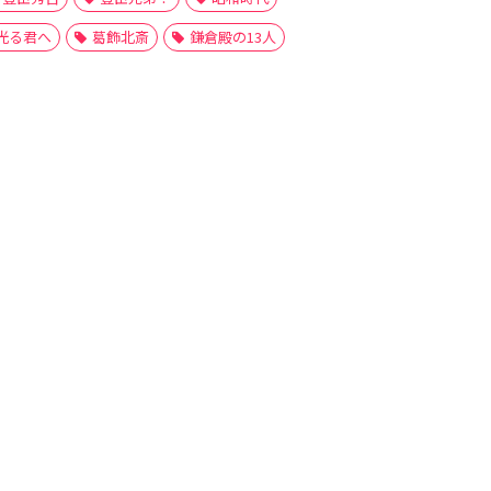
光る君へ
葛飾北斎
鎌倉殿の13人