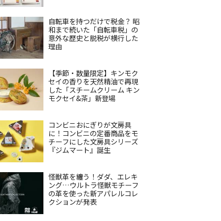
自転車を持つだけで税金？ 昭
和まで続いた「自転車税」の
意外な歴史と脱税が横行した
理由
【季節・数量限定】キンモク
セイの香りを天然精油で再現
した「スチームクリーム キン
モクセイ&茶」新登場
コンビニおにぎりが文房具
に！コンビニの定番商品をモ
チーフにした文房具シリーズ
『ジムマート』誕生
怪獣革を纏う！ダダ、エレキ
ング…ウルトラ怪獣モチーフ
の革を使った新アパレルコレ
クションが発表