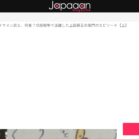
イケメン武士、何者？戊辰戦争で活躍した上田甚五右衛門のエピソード【上】