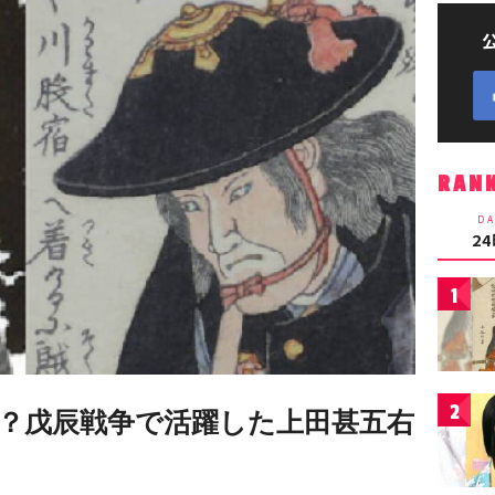
RAN
DA
2
1
2
？戊辰戦争で活躍した上田甚五右