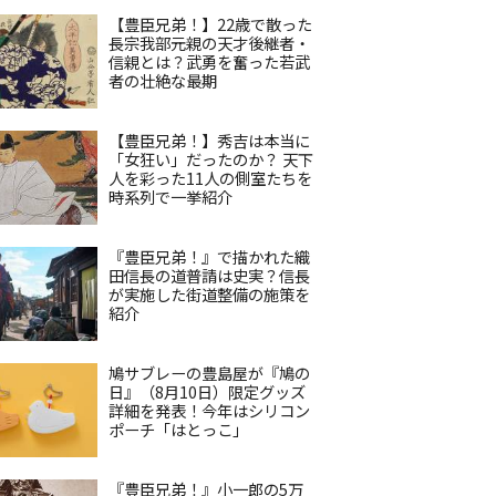
【豊臣兄弟！】22歳で散った
長宗我部元親の天才後継者・
信親とは？武勇を奮った若武
者の壮絶な最期
【豊臣兄弟！】秀吉は本当に
「女狂い」だったのか？ 天下
人を彩った11人の側室たちを
時系列で一挙紹介
『豊臣兄弟！』で描かれた織
田信長の道普請は史実？信長
が実施した街道整備の施策を
紹介
鳩サブレーの豊島屋が『鳩の
日』（8月10日）限定グッズ
詳細を発表！今年はシリコン
ポーチ「はとっこ」
『豊臣兄弟！』小一郎の5万