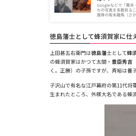
Googleなどで「
ちの写真を多数見るこ
援隊の坂本龍馬（さか
徳島藩士として蜂須賀家に仕
上田甚五右衛門は
徳島藩
士として
蜂
の蜂須賀家はかつて太閤・
豊臣秀吉
く。正勝）の子孫ですが、斉裕は養
子沢山で有名な江戸幕府の第11代将
生まれたところ、外様大名である蜂