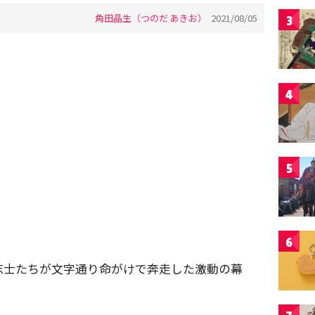
角田晶生（つのだ あきお）
2021/08/05
3
4
5
6
志士たちが文字通り命がけで奔走した激動の幕