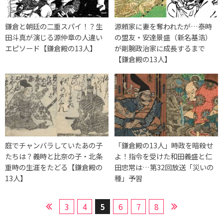
鎌倉と朝廷の二重スパイ！？生
源頼家に妻を奪われたが…泰時
田斗真が演じる源仲章の人違い
の盟友・安達景盛（新名基浩）
エピソード【鎌倉殿の13人】
が剛腕政治家に成長するまで
【鎌倉殿の13人】
庭でチャンバラしていたあの子
「鎌倉殿の13人」時政を暗殺せ
たちは？義時と比奈の子・北条
よ！指令を受けた和田義盛と仁
重時の生涯をたどる【鎌倉殿の
田忠常は…第32回放送「災いの
13人】
種」予習
3
4
5
6
7
8