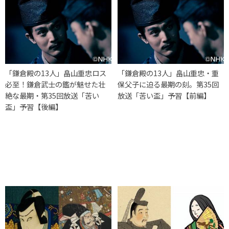
「鎌倉殿の13人」畠山重忠ロス
「鎌倉殿の13人」畠山重忠・重
必至！鎌倉武士の鑑が魅せた壮
保父子に迫る最期の刻。第35回
絶な最期・第35回放送「苦い
放送「苦い盃」予習【前編】
盃」予習【後編】