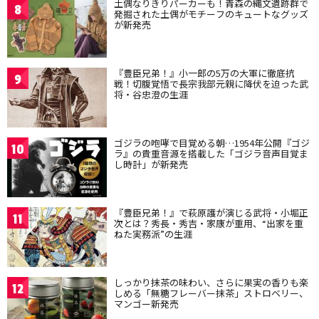
土偶なりきりパーカーも！青森の縄文遺跡群で
8
発掘された土偶がモチーフのキュートなグッズ
が新発売
『豊臣兄弟！』小一郎の5万の大軍に徹底抗
9
戦！切腹覚悟で長宗我部元親に降伏を迫った武
将・谷忠澄の生涯
ゴジラの咆哮で目覚める朝…1954年公開『ゴジ
10
ラ』の貴重音源を搭載した「ゴジラ音声目覚ま
し時計」が新発売
『豊臣兄弟！』で萩原護が演じる武将・小堀正
11
次とは？秀長・秀吉・家康が重用、“出家を重
ねた実務派”の生涯
しっかり抹茶の味わい、さらに果実の香りも楽
12
しめる「無糖フレーバー抹茶」ストロベリー、
マンゴー新発売