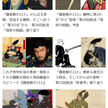
「鎌倉殿の13人」がんばる実
「鎌倉殿の13人」義時に第3の
朝、苦悩する義時、そこへ近づ
女”のえ”登場！第34回放送「理
く“第3の女”のえ…第34回放送
想の結婚」予習
「理想の結婚」振り返り
これぞ侍所別当の貫禄！御家人
「鎌倉殿の13人」頼家＆善児ロ
たちの騒動を鎮めた和田義盛の
ス続出、そしてがんばれ泰時…
エピソード【鎌倉殿の13人】
第33回放送「修善寺」振り返り