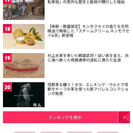
転車税」の意外な歴史と脱税が横行した理由
【季節・数量限定】キンモクセイの香りを天然
18
精油で再現した「スチームクリーム キンモクセ
イ&茶」新登場
村上水軍を率いた戦国武将！幼い弟を支え、共
19
に海へ散った得居通幸の波乱に満ちた生涯
怪獣革を纏う！ダダ、エレキング…ウルトラ怪
20
獣モチーフの革を使った新アパレルコレクショ
ンが発表
ランキングを表示