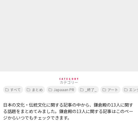
CATEGORY
カテゴリー
すべて
まとめ
Japaaan PR
_終了_
アート
エン
日本の文化・伝統文化に関する記事の中から、鎌倉殿の13人に関す
る話題をまとめてみました。鎌倉殿の13人に関する記事はこのペー
ジからいつでもチェックできます。