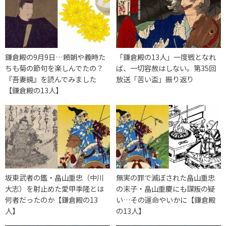
鎌倉殿の9月9日…頼朝や義時た
「鎌倉殿の13人」一度戦となれ
ちも菊の節句を楽しんでたの？
ば、一切容赦はしない。第35回
『吾妻鏡』を読んでみました
放送「苦い盃」振り返り
【鎌倉殿の13人】
坂東武者の鑑・畠山重忠（中川
無実の罪で滅ぼされた畠山重忠
大志）を射止めた愛甲季隆とは
の末子・畠山重慶にも謀叛の疑
何者だったのか【鎌倉殿の13
い…その運命やいかに【鎌倉殿
人】
の13人】