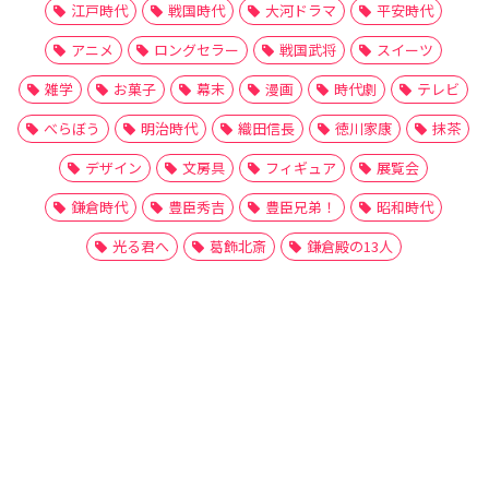
江戸時代
戦国時代
大河ドラマ
平安時代
アニメ
ロングセラー
戦国武将
スイーツ
雑学
お菓子
幕末
漫画
時代劇
テレビ
べらぼう
明治時代
織田信長
徳川家康
抹茶
デザイン
文房具
フィギュア
展覧会
鎌倉時代
豊臣秀吉
豊臣兄弟！
昭和時代
光る君へ
葛飾北斎
鎌倉殿の13人