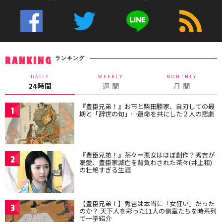
ランキング
RANKING
DAILY
WEEKLY
MONTHLY
24時間
週 間
月 間
『豊臣兄弟！』お市と柴田勝家、自刃しての最
1
期と「辞世の句」…運命を共にした２人の悲劇
『豊臣兄弟！』茶々＝悪女はほぼ創作？秀吉が
2
溺愛、豊臣家滅亡を背負わされた茶々(井上和)
の壮絶すぎる生涯
【豊臣兄弟！】秀吉は本当に「女狂い」だった
3
のか？ 天下人を彩った11人の側室たちを時系列
で一挙紹介