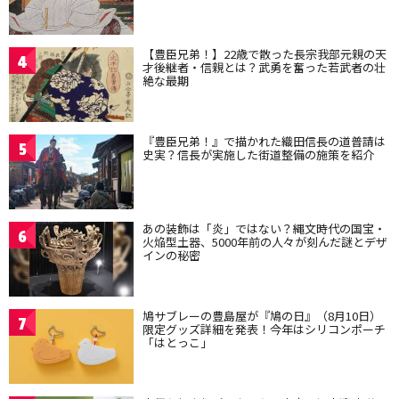
【豊臣兄弟！】22歳で散った長宗我部元親の天
4
才後継者・信親とは？武勇を奮った若武者の壮
絶な最期
『豊臣兄弟！』で描かれた織田信長の道普請は
5
史実？信長が実施した街道整備の施策を紹介
あの装飾は「炎」ではない？縄文時代の国宝・
6
火焔型土器、5000年前の人々が刻んだ謎とデザ
インの秘密
鳩サブレーの豊島屋が『鳩の日』（8月10日）
7
限定グッズ詳細を発表！今年はシリコンポーチ
「はとっこ」