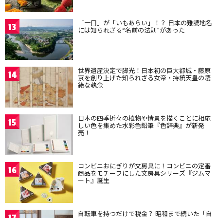
「一口」が「いもあらい」！？ 日本の難読地名
13
には知られざる“名前の法則”があった
世界遺産決定で脚光！日本初の巨大都城・藤原
14
京を創り上げた知られざる女帝・持統天皇の凄
絶な執念
日本の四季折々の植物や情景を描くことに相応
15
しい色を集めた水彩色鉛筆『色辞典』が新発
売！
コンビニおにぎりが文房具に！コンビニの定番
16
商品をモチーフにした文房具シリーズ『ジムマ
ート』誕生
自転車を持つだけで税金？ 昭和まで続いた「自
17