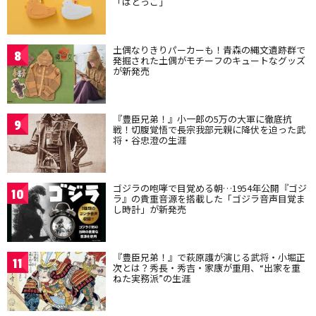
「はとっこ」
土偶なりきりパーカーも！青森の縄文遺跡群で
8
発掘された土偶がモチーフのキュートなグッズ
が新発売
『豊臣兄弟！』小一郎の5万の大軍に徹底抗
9
戦！切腹覚悟で長宗我部元親に降伏を迫った武
将・谷忠澄の生涯
ゴジラの咆哮で目覚める朝…1954年公開『ゴジ
10
ラ』の貴重音源を搭載した「ゴジラ音声目覚ま
し時計」が新発売
『豊臣兄弟！』で萩原護が演じる武将・小堀正
11
次とは？秀長・秀吉・家康が重用、“出家を重
ねた実務派”の生涯