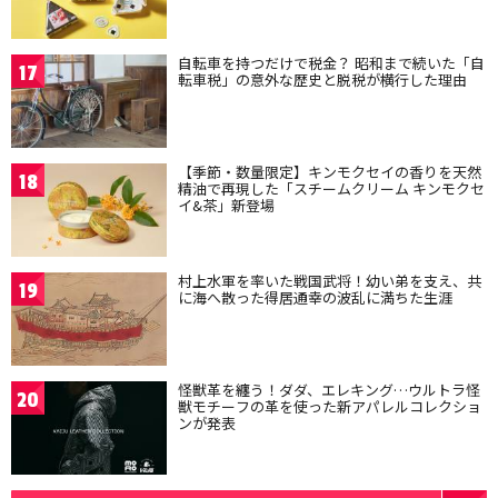
自転車を持つだけで税金？ 昭和まで続いた「自
17
転車税」の意外な歴史と脱税が横行した理由
【季節・数量限定】キンモクセイの香りを天然
18
精油で再現した「スチームクリーム キンモクセ
イ&茶」新登場
村上水軍を率いた戦国武将！幼い弟を支え、共
19
に海へ散った得居通幸の波乱に満ちた生涯
怪獣革を纏う！ダダ、エレキング…ウルトラ怪
20
獣モチーフの革を使った新アパレルコレクショ
ンが発表