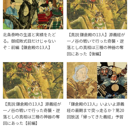
北条泰時の生涯と実績をたど
【真説 鎌倉殿の13人】源義経が
る。御成敗式目だけじゃない
一ノ谷の戦いで行った奇襲・逆
ぞ：前編【鎌倉殿の13人】
落としの真相は三種の神器の奪
回にあった【後編】
【真説 鎌倉殿の13人】源義経が
「鎌倉殿の13人」いよいよ源義
一ノ谷の戦いで行った奇襲・逆
経の最期まで突っ走るか？第20
落としの真相は三種の神器の奪
回放送「帰ってきた義経」予習
回にあった【前編】