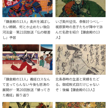
「鎌倉殿の13人」奥州を滅ぼし
いざ奥州征伐、泰衡討つべし…
たい頼朝、何とか止めたい後白
梶原景時の息子たちが陣中で詠
河法皇…第21回放送「仏の眼差
んだ名歌を紹介【鎌倉殿の13
し」予習
人】
「鎌倉殿の13人」義経ロスなん
北条泰時の生涯と実績をたど
て言ってらんない今後も怒涛の
る。御成敗式目だけじゃない
展開が…第20回放送「帰ってき
ぞ：後編【鎌倉殿の13人】
た義経」振り返り