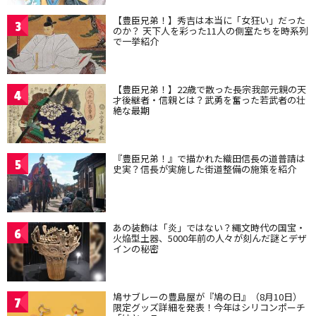
【豊臣兄弟！】秀吉は本当に「女狂い」だった
3
のか？ 天下人を彩った11人の側室たちを時系列
で一挙紹介
【豊臣兄弟！】22歳で散った長宗我部元親の天
4
才後継者・信親とは？武勇を奮った若武者の壮
絶な最期
『豊臣兄弟！』で描かれた織田信長の道普請は
5
史実？信長が実施した街道整備の施策を紹介
あの装飾は「炎」ではない？縄文時代の国宝・
6
火焔型土器、5000年前の人々が刻んだ謎とデザ
インの秘密
鳩サブレーの豊島屋が『鳩の日』（8月10日）
7
限定グッズ詳細を発表！今年はシリコンポーチ