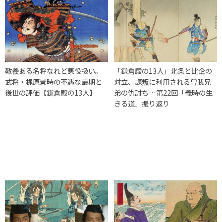
教養ある名将なれど悪役扱い。
「鎌倉殿の13人」北条と比企の
武将・梶原景時の不遇な最期と
対立、謀叛に利用される曽我兄
後世の評価【鎌倉殿の13人】
弟の仇討ち…第22回「義時の生
きる道」振り返り