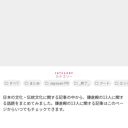
CATEGORY
カテゴリー
すべて
まとめ
Japaaan PR
_終了_
アート
エン
日本の文化・伝統文化に関する記事の中から、鎌倉殿の13人に関す
る話題をまとめてみました。鎌倉殿の13人に関する記事はこのペー
ジからいつでもチェックできます。