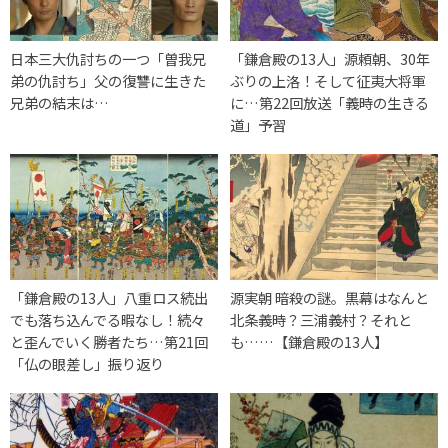
日本三大仇討ちの一つ「曽我兄
「鎌倉殿の13人」源頼朝、30年
弟の仇討ち」父の復讐に生きた
ぶりの上洛！そして征夷大将軍
兄弟の結末は…
に…第22回放送「義時の生きる
道」予習
「鎌倉殿の13人」八重ロス続出
源実朝 暗殺の謎。黒幕はなんと
でも落ち込んでる暇なし！続々
北条義時？三浦義村？それと
と歪んでいく勝者たち…第21回
も……【鎌倉殿の13人】
「仏の眼差し」振り返り