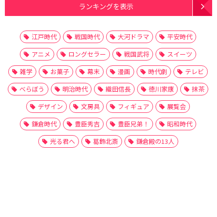
ランキングを表示
江戸時代
戦国時代
大河ドラマ
平安時代
アニメ
ロングセラー
戦国武将
スイーツ
雑学
お菓子
幕末
漫画
時代劇
テレビ
べらぼう
明治時代
織田信長
徳川家康
抹茶
デザイン
文房具
フィギュア
展覧会
鎌倉時代
豊臣秀吉
豊臣兄弟！
昭和時代
光る君へ
葛飾北斎
鎌倉殿の13人