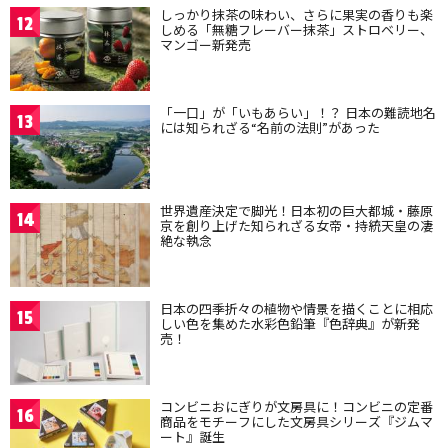
しっかり抹茶の味わい、さらに果実の香りも楽
12
しめる「無糖フレーバー抹茶」ストロベリー、
マンゴー新発売
「一口」が「いもあらい」！？ 日本の難読地名
13
には知られざる“名前の法則”があった
世界遺産決定で脚光！日本初の巨大都城・藤原
14
京を創り上げた知られざる女帝・持統天皇の凄
絶な執念
日本の四季折々の植物や情景を描くことに相応
15
しい色を集めた水彩色鉛筆『色辞典』が新発
売！
コンビニおにぎりが文房具に！コンビニの定番
16
商品をモチーフにした文房具シリーズ『ジムマ
ート』誕生