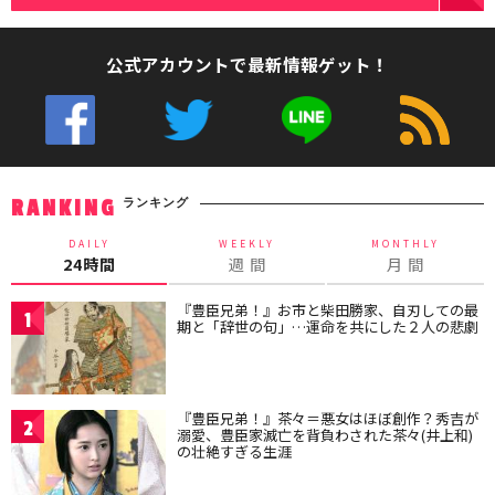
公式アカウントで最新情報ゲット！
ランキング
RANKING
DAILY
WEEKLY
MONTHLY
24時間
週 間
月 間
『豊臣兄弟！』お市と柴田勝家、自刃しての最
1
期と「辞世の句」…運命を共にした２人の悲劇
『豊臣兄弟！』茶々＝悪女はほぼ創作？秀吉が
2
溺愛、豊臣家滅亡を背負わされた茶々(井上和)
の壮絶すぎる生涯