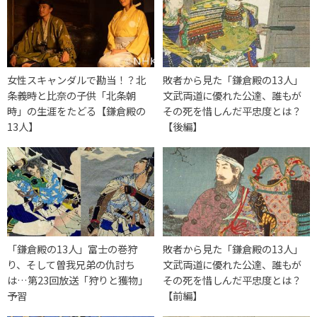
女性スキャンダルで勘当！？北
敗者から見た「鎌倉殿の13人」
条義時と比奈の子供「北条朝
文武両道に優れた公達、誰もが
時」の生涯をたどる【鎌倉殿の
その死を惜しんだ平忠度とは？
13人】
【後編】
「鎌倉殿の13人」富士の巻狩
敗者から見た「鎌倉殿の13人」
り、そして曽我兄弟の仇討ち
文武両道に優れた公達、誰もが
は…第23回放送「狩りと獲物」
その死を惜しんだ平忠度とは？
予習
【前編】