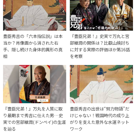
豊臣秀吉の「六本指伝説」は本
『豊臣兄弟！』史実で万丸と宮
当か？肖像画から消された右
部継潤の関係は？比叡山焼討ち
手、隠し続けた身体的異形の真
に対する実際の評価ほか第16話
相
を考察
『豊臣兄弟！』万丸を人質に取
豊臣秀吉の出世は“努力物語”だ
り最期まで秀吉に仕えた男…史
けじゃない！戦国時代の成り上
実での宮部継潤(ドンペイ)の生涯
がりを支えた意外な水運ネット
を辿る
ワーク