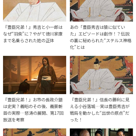
『豊臣兄弟！』秀吉と小一郎は
あの「豊臣秀吉は猿に似てい
なぜ“羽柴”に？やがて徳川家康
た」エピソードは創作！？伝説
まで名乗らされた姓の正体
の裏に秘められた“ステルス神格
化”とは
『豊臣兄弟！』お市の長政介錯
『豊臣兄弟！』信長の勝利に見
は史実？義昭のその後、義景斬
える小谷落城…実は豊臣秀吉が
首の実際…怒涛の展開、第17回
戦局を動かした“出世の原点”だ
放送を考察
った！