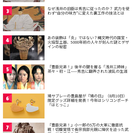
なぜ浅井の旧臣は秀吉に従ったのか？ 武力を使
3
わず“自分の味方”に変えた裏工作の技法とは
あの装飾は「炎」ではない？縄文時代の国宝・
4
火焔型土器、5000年前の人々が刻んだ謎とデザ
インの秘密
『豊臣兄弟！』後半の鍵を握る「浅井三姉妹」
5
茶々・初・江——秀吉に翻弄された波乱の生涯
鳩サブレーの豊島屋が『鳩の日』（8月10日）
6
限定グッズ詳細を発表！今年はシリコンポーチ
「はとっこ」
『豊臣兄弟！』小一郎の5万の大軍に徹底抗
7
戦！切腹覚悟で長宗我部元親に降伏を迫った武