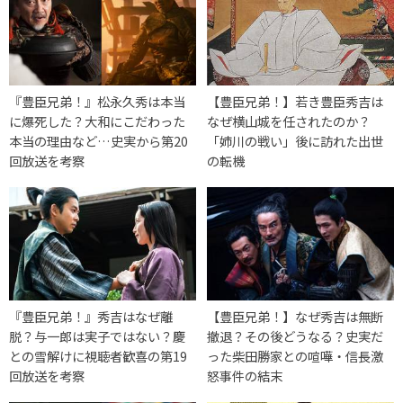
『豊臣兄弟！』松永久秀は本当
【豊臣兄弟！】若き豊臣秀吉は
に爆死した？大和にこだわった
なぜ横山城を任されたのか？
本当の理由など…史実から第20
「姉川の戦い」後に訪れた出世
回放送を考察
の転機
『豊臣兄弟！』秀吉はなぜ離
【豊臣兄弟！】なぜ秀吉は無断
脱？与一郎は実子ではない？慶
撤退？その後どうなる？史実だ
との雪解けに視聴者歓喜の第19
った柴田勝家との喧嘩・信長激
回放送を考察
怒事件の結末