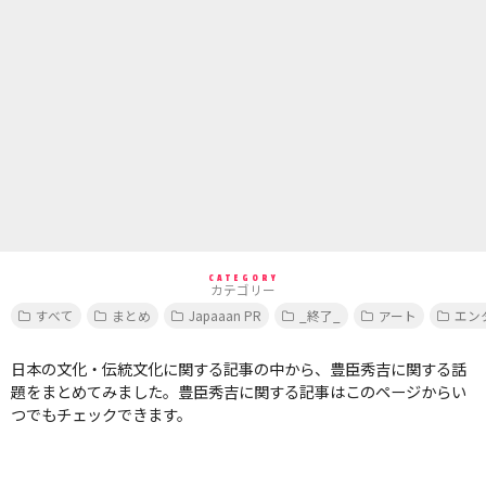
CATEGORY
カテゴリー
すべて
まとめ
Japaaan PR
_終了_
アート
エン
日本の文化・伝統文化に関する記事の中から、豊臣秀吉に関する話
題をまとめてみました。豊臣秀吉に関する記事はこのページからい
つでもチェックできます。