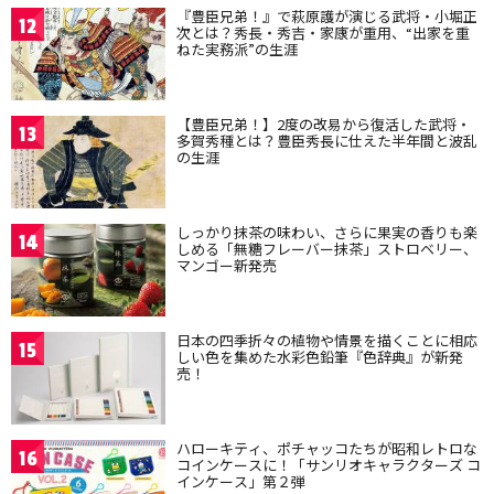
『豊臣兄弟！』で萩原護が演じる武将・小堀正
12
次とは？秀長・秀吉・家康が重用、“出家を重
ねた実務派”の生涯
【豊臣兄弟！】2度の改易から復活した武将・
13
多賀秀種とは？豊臣秀長に仕えた半年間と波乱
の生涯
しっかり抹茶の味わい、さらに果実の香りも楽
14
しめる「無糖フレーバー抹茶」ストロベリー、
マンゴー新発売
日本の四季折々の植物や情景を描くことに相応
15
しい色を集めた水彩色鉛筆『色辞典』が新発
売！
ハローキティ、ポチャッコたちが昭和レトロな
16
コインケースに！「サンリオキャラクターズ コ
インケース」第２弾