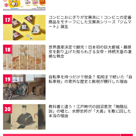
コンビニおにぎりが文房具に！コンビニの定番
17
商品をモチーフにした文房具シリーズ『ジムマ
ート』誕生
世界遺産決定で脚光！日本初の巨大都城・藤原
18
京を創り上げた知られざる女帝・持統天皇の凄
絶な執念
自転車を持つだけで税金？ 昭和まで続いた「自
19
転車税」の意外な歴史と脱税が横行した理由
教科書と違う！江戸時代の田沼意次「賄賂伝
20
説」の嘘と、水野忠邦が「大奥」を敵に回した
本当の理由