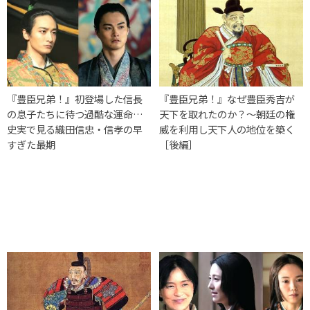
『豊臣兄弟！』初登場した信長
『豊臣兄弟！』なぜ豊臣秀吉が
の息子たちに待つ過酷な運命…
天下を取れたのか？〜朝廷の権
史実で見る織田信忠・信孝の早
威を利用し天下人の地位を築く
すぎた最期
［後編］