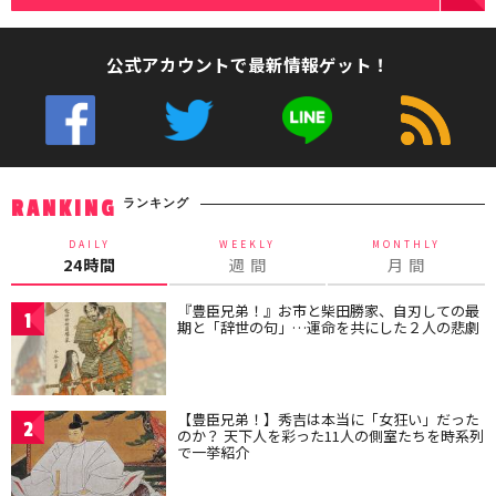
公式アカウントで最新情報ゲット！
ランキング
RANKING
DAILY
WEEKLY
MONTHLY
24時間
週 間
月 間
『豊臣兄弟！』お市と柴田勝家、自刃しての最
1
期と「辞世の句」…運命を共にした２人の悲劇
【豊臣兄弟！】秀吉は本当に「女狂い」だった
2
のか？ 天下人を彩った11人の側室たちを時系列
で一挙紹介