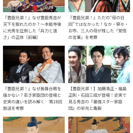
『豊臣兄弟！』なぜ豊臣秀吉が
『豊臣兄弟！』ただの“母の日
天下を取れたのか？〜本能寺後
回”ではなかった！なか・寧々・
に光秀を圧倒した「兵力と速
お市、三人の母が残した「覚悟
さ」の正体［前編］
の言葉」を考察
『豊臣兄弟！』なぜ長篠合戦を
【豊臣兄弟！】加藤清正・福島
描かない？若き家臣団の登場と
正則・石田三成が登場！史実で
史実の違いを読み解く…第18回
見る秀吉の『最強スター家臣
放送を考察
団』の栄光と亀裂