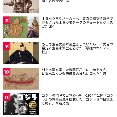
将・谷忠澄の生涯
土偶なりきりパーカーも！青森の縄文遺跡群で
8
発掘された土偶がモチーフのキュートなグッズ
が新発売
もしも豊臣秀長が長生きしていたら…？秀吉の
9
暴走と豊臣家滅亡を防げた「最強のカリスマ
性」
村上水軍を率いた戦国武将！幼い弟を支え、共
10
に海へ散った得居通幸の波乱に満ちた生涯
ゴジラの咆哮で目覚める朝…1954年公開『ゴジ
11
ラ』の貴重音源を搭載した「ゴジラ音声目覚ま
し時計」が新発売