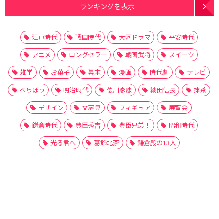
ランキングを表示
江戸時代
戦国時代
大河ドラマ
平安時代
アニメ
ロングセラー
戦国武将
スイーツ
雑学
お菓子
幕末
漫画
時代劇
テレビ
べらぼう
明治時代
徳川家康
織田信長
抹茶
デザイン
文房具
フィギュア
展覧会
鎌倉時代
豊臣秀吉
豊臣兄弟！
昭和時代
光る君へ
葛飾北斎
鎌倉殿の13人