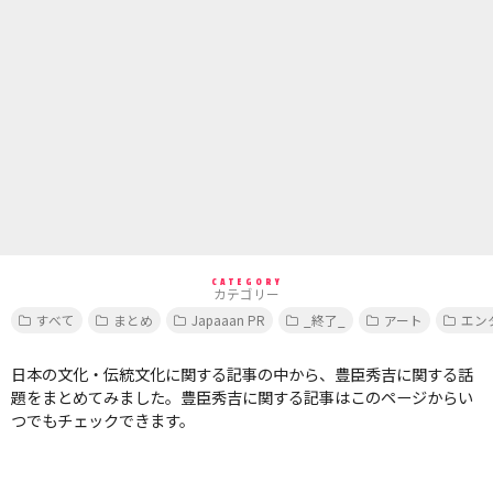
CATEGORY
カテゴリー
すべて
まとめ
Japaaan PR
_終了_
アート
エン
日本の文化・伝統文化に関する記事の中から、豊臣秀吉に関する話
題をまとめてみました。豊臣秀吉に関する記事はこのページからい
つでもチェックできます。