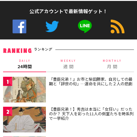
公式アカウントで最新情報ゲット！
ランキング
RANKING
DAILY
WEEKLY
MONTHLY
24時間
週 間
月 間
『豊臣兄弟！』お市と柴田勝家、自刃しての最
1
期と「辞世の句」…運命を共にした２人の悲劇
【豊臣兄弟！】秀吉は本当に「女狂い」だった
2
のか？ 天下人を彩った11人の側室たちを時系列
で一挙紹介