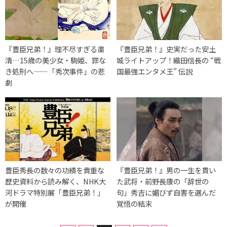
『豊臣兄弟！』理不尽すぎる粛
『豊臣兄弟！』史実だった安土
清…15歳の美少女・駒姫、罪な
城ライトアップ！織田信長の “戦
き処刑へ——「秀次事件」の悲
国最強エンタメ王” 伝説
劇
豊臣秀長の数々の功績を貴重な
『豊臣兄弟！』男の一生を貫い
歴史資料から読み解く、NHK大
た武将・前野長康の「辞世の
河ドラマ特別展「豊臣兄弟！」
句」秀吉に媚びず自害を選んだ
が開催
覚悟の結末