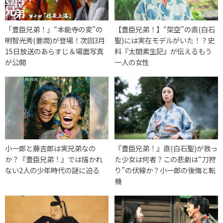
「豊臣兄弟！」“本能寺の変”の
【豊臣兄弟！】“架空”の直(白石
明智光秀(要潤)が登場！次回3月
聖)には実在モデルがいた！？史
15日放送のあらすじ＆場面写真
料『太閤素生記』が伝えるもう
が公開
一人の女性
小一郎と藤吉郎は実兄弟なの
『豊臣兄弟！』直(白石聖)が救っ
か？『豊臣兄弟！』では描かれ
た少女は何者？この悲劇は“刀狩
ない2人の少年時代の謎に迫る
り”の伏線か？小一郎の後悔と転
機