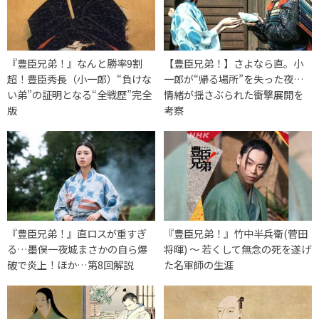
『豊臣兄弟！』なんと勝率9割
【豊臣兄弟！】さよなら直。小
超！豊臣秀長（小一郎）“負けな
一郎が“帰る場所”を失った夜…
い弟”の証明となる“全戦歴”完全
情緒が揺さぶられた衝撃展開を
版
考察
『豊臣兄弟！』直ロスが重すぎ
『豊臣兄弟！』竹中半兵衛(菅田
る…墨俣一夜城まさかの自ら爆
将暉) 〜 若くして無念の死を遂げ
破で炎上！ほか…第8回解説
た名軍師の生涯