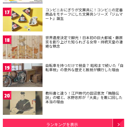
コンビニおにぎりが文房具に！コンビニの定番
17
商品をモチーフにした文房具シリーズ『ジムマ
ート』誕生
世界遺産決定で脚光！日本初の巨大都城・藤原
18
京を創り上げた知られざる女帝・持統天皇の凄
絶な執念
自転車を持つだけで税金？ 昭和まで続いた「自
19
転車税」の意外な歴史と脱税が横行した理由
教科書と違う！江戸時代の田沼意次「賄賂伝
20
説」の嘘と、水野忠邦が「大奥」を敵に回した
本当の理由
ランキングを表示