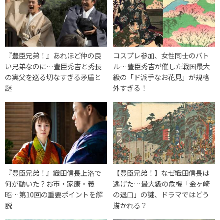
『豊臣兄弟！』あれほど仲の良
コスプレ参加、女性同士のバト
い兄弟なのに…豊臣秀吉と秀長
ル…豊臣秀吉が催した戦国最大
の実父を巡る切なすぎる矛盾と
級の「ド派手なお花見」が規格
謎
外すぎる！
『豊臣兄弟！』織田信長上洛で
【豊臣兄弟！】なぜ織田信長は
何が動いた？お市・家康・義
逃げた…最大級の危機「金ヶ崎
昭…第10回の重要ポイントを解
の退口」の謎、ドラマではどう
説
描かれる？