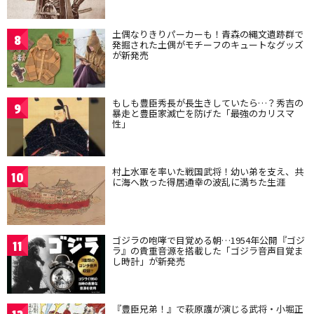
土偶なりきりパーカーも！青森の縄文遺跡群で
8
発掘された土偶がモチーフのキュートなグッズ
が新発売
もしも豊臣秀長が長生きしていたら…？秀吉の
9
暴走と豊臣家滅亡を防げた「最強のカリスマ
性」
村上水軍を率いた戦国武将！幼い弟を支え、共
10
に海へ散った得居通幸の波乱に満ちた生涯
ゴジラの咆哮で目覚める朝…1954年公開『ゴジ
11
ラ』の貴重音源を搭載した「ゴジラ音声目覚ま
し時計」が新発売
『豊臣兄弟！』で萩原護が演じる武将・小堀正