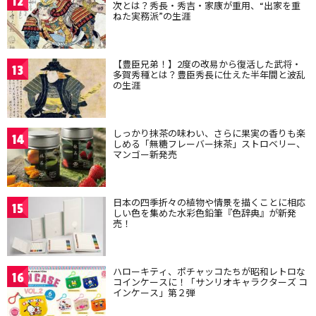
12
次とは？秀長・秀吉・家康が重用、“出家を重
ねた実務派”の生涯
【豊臣兄弟！】2度の改易から復活した武将・
13
多賀秀種とは？豊臣秀長に仕えた半年間と波乱
の生涯
しっかり抹茶の味わい、さらに果実の香りも楽
14
しめる「無糖フレーバー抹茶」ストロベリー、
マンゴー新発売
日本の四季折々の植物や情景を描くことに相応
15
しい色を集めた水彩色鉛筆『色辞典』が新発
売！
ハローキティ、ポチャッコたちが昭和レトロな
16
コインケースに！「サンリオキャラクターズ コ
インケース」第２弾