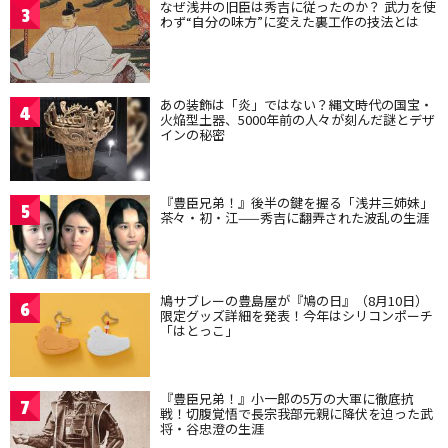
なぜ浅井の旧臣は秀吉に従ったのか？ 武力を使
3
わず“自分の味方”に変えた裏工作の技法とは
あの装飾は「炎」ではない？縄文時代の国宝・
4
火焔型土器、5000年前の人々が刻んだ謎とデザ
インの秘密
『豊臣兄弟！』後半の鍵を握る「浅井三姉妹」
5
茶々・初・江——秀吉に翻弄された波乱の生涯
鳩サブレーの豊島屋が『鳩の日』（8月10日）
6
限定グッズ詳細を発表！今年はシリコンポーチ
「はとっこ」
『豊臣兄弟！』小一郎の5万の大軍に徹底抗
7
戦！切腹覚悟で長宗我部元親に降伏を迫った武
将・谷忠澄の生涯