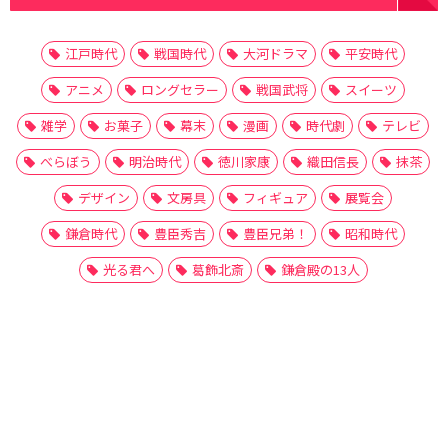
江戸時代
戦国時代
大河ドラマ
平安時代
アニメ
ロングセラー
戦国武将
スイーツ
雑学
お菓子
幕末
漫画
時代劇
テレビ
べらぼう
明治時代
徳川家康
織田信長
抹茶
デザイン
文房具
フィギュア
展覧会
鎌倉時代
豊臣秀吉
豊臣兄弟！
昭和時代
光る君へ
葛飾北斎
鎌倉殿の13人