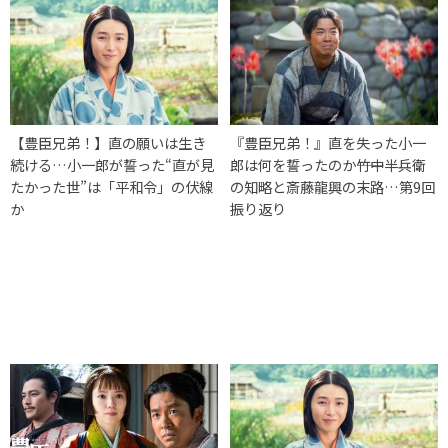
【豊臣兄弟！】直の願いは生き
『豊臣兄弟！』直を失った小一
続ける…小一郎が誓った“直が見
郎は何を誓ったのか――竹中半兵衛
たかった世”は「平和令」の伏線
の知略と斎藤龍興の末路…第9回
か
振り返り