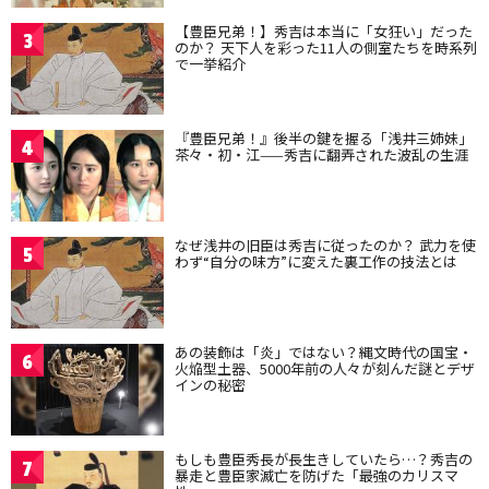
【豊臣兄弟！】秀吉は本当に「女狂い」だった
3
のか？ 天下人を彩った11人の側室たちを時系列
で一挙紹介
『豊臣兄弟！』後半の鍵を握る「浅井三姉妹」
4
茶々・初・江——秀吉に翻弄された波乱の生涯
なぜ浅井の旧臣は秀吉に従ったのか？ 武力を使
5
わず“自分の味方”に変えた裏工作の技法とは
あの装飾は「炎」ではない？縄文時代の国宝・
6
火焔型土器、5000年前の人々が刻んだ謎とデザ
インの秘密
もしも豊臣秀長が長生きしていたら…？秀吉の
7
暴走と豊臣家滅亡を防げた「最強のカリスマ