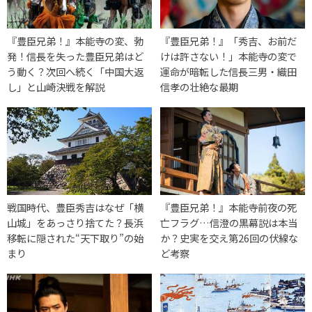
『豊臣兄弟！』本能寺の変、勃
『豊臣兄弟！』「秀吉、お前だ
発！信長を失った豊臣兄弟はど
けは許さない！」本能寺の変で
う動く？次回へ続く「中国大返
運命が暗転した信長三男・織田
し」と山崎決戦を解説
信孝の壮絶な最期
戦国時代、豊臣秀吉はなぜ「横
『豊臣兄弟！』本能寺前夜の死
山城」をあっさり捨てた？長浜
亡フラグ…信澄の黒幕説は本当
移転に隠された“天下取り”の始
か？史実を交え第26回の伏線な
まり
ど考察