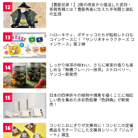
【豊臣兄弟！】2度の改易から復活した武将・
12
多賀秀種とは？豊臣秀長に仕えた半年間と波乱
の生涯
ハローキティ、ポチャッコたちが昭和レトロな
13
コインケースに！「サンリオキャラクターズ コ
インケース」第２弾
しっかり抹茶の味わい、さらに果実の香りも楽
14
しめる「無糖フレーバー抹茶」ストロベリー、
マンゴー新発売
日本の四季折々の植物や情景を描くことに相応
15
しい色を集めた水彩色鉛筆『色辞典』が新発
売！
コンビニおにぎりが文房具に！コンビニの定番
16
商品をモチーフにした文房具シリーズ『ジムマ
ート』誕生