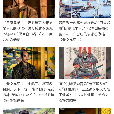
『豊臣兄弟！』妻を無実の罪で
豊臣秀吉の高松城水攻め“巨大堤
吊るし斬りに…佐々成政を破滅
防”伝説は本当か？3キロ堤防の
へ導いた“黒百合の呪い”と早百
裏にあった合理的すぎる戦略
合姫の悲劇
【豊臣兄弟！】
『豊臣兄弟！』本能寺、お市の
清須会議で秀吉の“天下取り確
最期、天下一統…後半戦は“兄弟
定”は間違い！三法師を抱えた織
の絆”が崩れていく？小一郎を待
田信孝と「ポスト信長」をめぐ
つ過酷な運命
る権力闘争