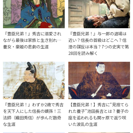
『豊臣兄弟！』秀吉に溺愛され
『豊臣兄弟！』与一郎の退場は
ながら最後は家族と生き別れ…
近い？信長の首級はどこへ？信
養女・豪姫の悲劇の生涯
澄の謀反は本当？7つの史実で第
28回を読み解く
『豊臣兄弟！』わずか2歳で秀吉
【豊臣兄弟！】秀吉に“見捨てら
を天下人にした信長の嫡孫！三
れた養子”池田長吉とは？養子の
法師（織田秀信）が歩んだ数奇
座を追われるも関ヶ原で返り咲
な生涯
いた波乱の生涯