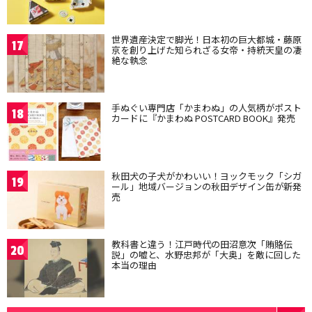
世界遺産決定で脚光！日本初の巨大都城・藤原
17
京を創り上げた知られざる女帝・持統天皇の凄
絶な執念
手ぬぐい専門店「かまわぬ」の人気柄がポスト
18
カードに『かまわぬ POSTCARD BOOK』発売
秋田犬の子犬がかわいい！ヨックモック「シガ
19
ール」地域バージョンの秋田デザイン缶が新発
売
教科書と違う！江戸時代の田沼意次「賄賂伝
20
説」の嘘と、水野忠邦が「大奥」を敵に回した
本当の理由