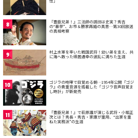
性」
『豊臣兄弟！』三法師の誘拐は史実？秀吉
8
の“暴挙”、お市＆勝家再婚の真意…第30回放送
の真相考察
村上水軍を率いた戦国武将！幼い弟を支え、共
9
に海へ散った得居通幸の波乱に満ちた生涯
ゴジラの咆哮で目覚める朝…1954年公開『ゴジ
10
ラ』の貴重音源を搭載した「ゴジラ音声目覚ま
し時計」が新発売
『豊臣兄弟！』で萩原護が演じる武将・小堀正
11
次とは？秀長・秀吉・家康が重用、“出家を重
ねた実務派”の生涯