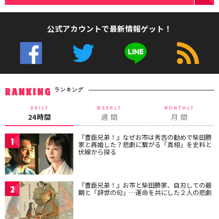
公式アカウントで最新情報ゲット！
ランキング
RANKING
DAILY
WEEKLY
MONTHLY
24時間
週 間
月 間
『豊臣兄弟！』なぜお市は秀吉の勧めで柴田勝
1
家と再婚した？悲劇に繋がる「真相」を史料と
伏線から探る
『豊臣兄弟！』お市と柴田勝家、自刃しての最
2
期と「辞世の句」…運命を共にした２人の悲劇