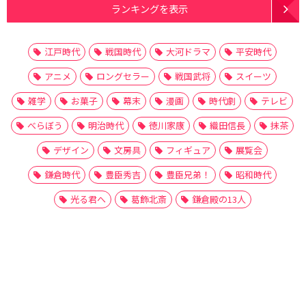
ランキングを表示
江戸時代
戦国時代
大河ドラマ
平安時代
アニメ
ロングセラー
戦国武将
スイーツ
雑学
お菓子
幕末
漫画
時代劇
テレビ
べらぼう
明治時代
徳川家康
織田信長
抹茶
デザイン
文房具
フィギュア
展覧会
鎌倉時代
豊臣秀吉
豊臣兄弟！
昭和時代
光る君へ
葛飾北斎
鎌倉殿の13人