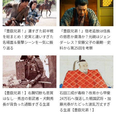
『豊臣兄弟！』濃すぎた前半戦
『豊臣兄弟！』宿老追放は信長
を総まとめ！史実と違いすぎた
の慈悲か粛清か？元親はジェン
名場面＆衝撃シーンを一気に振
ダーレス？安藤父子の最期…史
り返る
料から第25回を考察
【豊臣兄弟！】右腕切断も恩賞
石田三成が毒殺？改易から甲斐
はなし…秀吉の影武者・犬飼秀
24万石へ復活した戦国武将・加
長が背負った過酷すぎる生涯
藤光泰がたどった波乱万丈すぎ
る生涯【豊臣兄弟！】