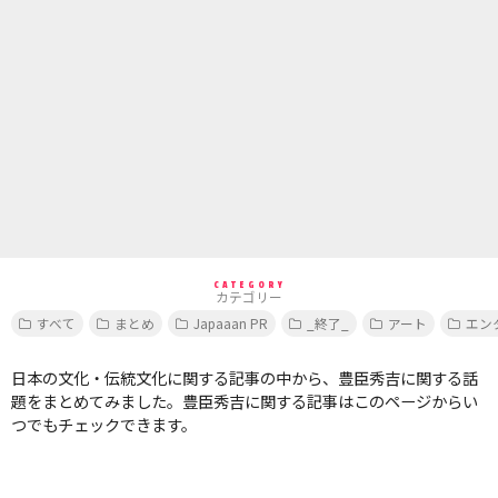
CATEGORY
カテゴリー
すべて
まとめ
Japaaan PR
_終了_
アート
エン
日本の文化・伝統文化に関する記事の中から、豊臣秀吉に関する話
題をまとめてみました。豊臣秀吉に関する記事はこのページからい
つでもチェックできます。