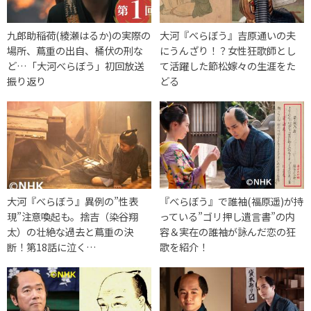
九郎助稲荷(綾瀬はるか)の実際の
大河『べらぼう』吉原通いの夫
場所、蔦重の出自、桶伏の刑な
にうんざり！？女性狂歌師とし
ど…「大河べらぼう」初回放送
て活躍した節松嫁々の生涯をた
振り返り
どる
大河『べらぼう』異例の”性表
『べらぼう』で誰袖(福原遥)が持
現”注意喚起も。捨吉（染谷翔
っている”ゴリ押し遺言書”の内
太）の壮絶な過去と蔦重の決
容＆実在の誰袖が詠んだ恋の狂
断！第18話に泣く…
歌を紹介！