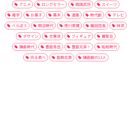
アニメ
ロングセラー
戦国武将
スイーツ
雑学
お菓子
幕末
漫画
時代劇
テレビ
べらぼう
明治時代
徳川家康
織田信長
抹茶
デザイン
文房具
フィギュア
展覧会
鎌倉時代
豊臣秀吉
豊臣兄弟！
昭和時代
光る君へ
葛飾北斎
鎌倉殿の13人