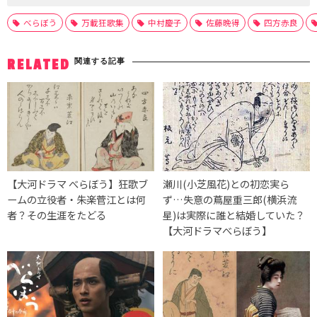
べらぼう
万載狂歌集
中村慶子
佐藤晩得
四方赤良
関連する記事
RELATED
【大河ドラマ べらぼう】狂歌ブ
瀬川(小芝風花)との初恋実ら
ームの立役者・朱楽菅江とは何
ず…失意の蔦屋重三郎(横浜流
者？その生涯をたどる
星)は実際に誰と結婚していた？
【大河ドラマべらぼう】