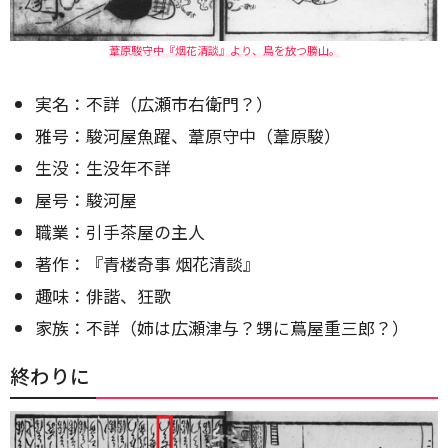
葦原駿守中『烟花清談』より、鳥を放つ勝山。
実名：不詳（広瀬市右衛門？）
雅号：駿河屋魚躍、葦原守中（葦原駿）
生没：生没年不詳
屋号：駿河屋
職業：引手茶屋の主人
著作：『青楼奇事 烟花清談』
趣味：俳諧、狂歌
家族：不詳（姉は広瀬津与？甥に蔦屋重三郎？）
終わりに