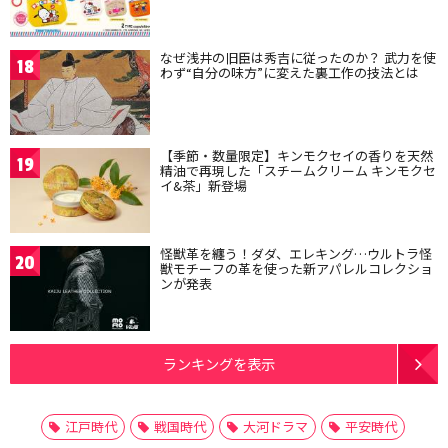
なぜ浅井の旧臣は秀吉に従ったのか？ 武力を使
18
わず“自分の味方”に変えた裏工作の技法とは
【季節・数量限定】キンモクセイの香りを天然
19
精油で再現した「スチームクリーム キンモクセ
イ&茶」新登場
怪獣革を纏う！ダダ、エレキング…ウルトラ怪
20
獣モチーフの革を使った新アパレルコレクショ
ンが発表
ランキングを表示
江戸時代
戦国時代
大河ドラマ
平安時代