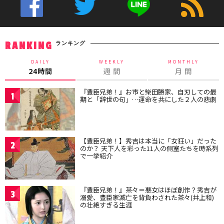
ランキング
RANKING
DAILY
WEEKLY
MONTHLY
24時間
週 間
月 間
『豊臣兄弟！』お市と柴田勝家、自刃しての最
1
期と「辞世の句」…運命を共にした２人の悲劇
【豊臣兄弟！】秀吉は本当に「女狂い」だった
2
のか？ 天下人を彩った11人の側室たちを時系列
で一挙紹介
『豊臣兄弟！』茶々＝悪女はほぼ創作？秀吉が
3
溺愛、豊臣家滅亡を背負わされた茶々(井上和)
の壮絶すぎる生涯