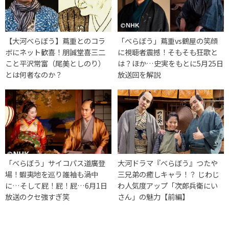
【大河べらぼう】蔦重とのコラ
「べらぼう」蔦重vs鶴屋の笑顔
ボにネット歓喜！朋誠堂喜三二
に視聴者震撼！そもそも狂歌と
こと平沢常富（尾美としのり）
は？ほか…史実をもとに5月25日
とは何者なのか？
放送回を解説
「べらぼう」サイコパス道廣登
大河ドラマ『べらぼう』つたや
場！蝦夷地を巡り誰袖も渦中
三兄弟の癒しキャラ！？ じわじ
に…そして屁！屁！屁…6月1日
わ人気度アップ「次郎兵衛にい
放送のクセ強すぎ笑
さん」の魅力【前編】