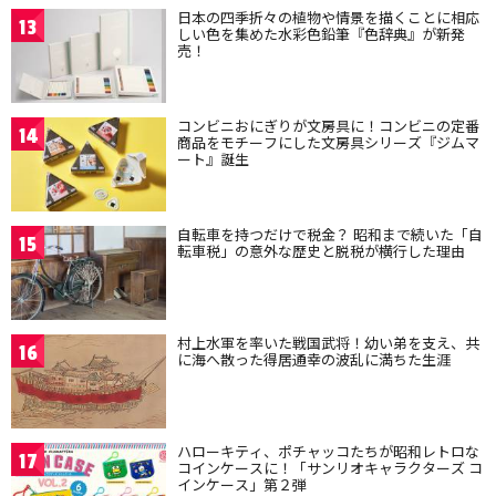
日本の四季折々の植物や情景を描くことに相応
13
しい色を集めた水彩色鉛筆『色辞典』が新発
売！
コンビニおにぎりが文房具に！コンビニの定番
14
商品をモチーフにした文房具シリーズ『ジムマ
ート』誕生
自転車を持つだけで税金？ 昭和まで続いた「自
15
転車税」の意外な歴史と脱税が横行した理由
村上水軍を率いた戦国武将！幼い弟を支え、共
16
に海へ散った得居通幸の波乱に満ちた生涯
ハローキティ、ポチャッコたちが昭和レトロな
17
コインケースに！「サンリオキャラクターズ コ
インケース」第２弾