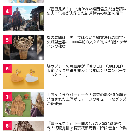
『豊臣兄弟！』で描かれた織田信長の道普請は
4
史実？信長が実施した街道整備の施策を紹介
あの装飾は「炎」ではない？縄文時代の国宝・
5
火焔型土器、5000年前の人々が刻んだ謎とデザ
インの秘密
鳩サブレーの豊島屋が『鳩の日』（8月10日）
6
限定グッズ詳細を発表！今年はシリコンポーチ
「はとっこ」
土偶なりきりパーカーも！青森の縄文遺跡群で
7
発掘された土偶がモチーフのキュートなグッズ
が新発売
『豊臣兄弟！』小一郎の5万の大軍に徹底抗
8
戦！切腹覚悟で長宗我部元親に降伏を迫った武