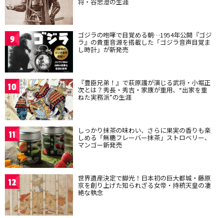
将・谷忠澄の生涯
ゴジラの咆哮で目覚める朝…1954年公開『ゴジ
9
ラ』の貴重音源を搭載した「ゴジラ音声目覚ま
し時計」が新発売
『豊臣兄弟！』で萩原護が演じる武将・小堀正
10
次とは？秀長・秀吉・家康が重用、“出家を重
ねた実務派”の生涯
しっかり抹茶の味わい、さらに果実の香りも楽
11
しめる「無糖フレーバー抹茶」ストロベリー、
マンゴー新発売
世界遺産決定で脚光！日本初の巨大都城・藤原
12
京を創り上げた知られざる女帝・持統天皇の凄
絶な執念