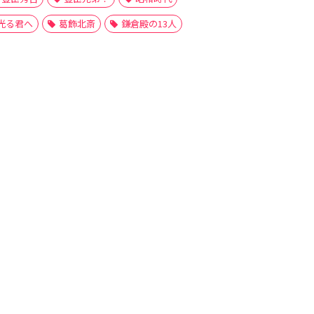
光る君へ
葛飾北斎
鎌倉殿の13人