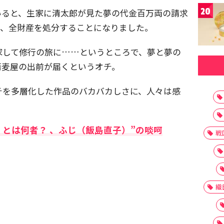
20
いると、生家に清太郎が見た夢の代金百万両の請求
で、全財産を処分することになりました。
家して修行の旅に……というところで、夢と夢の
蕎麦屋の出前が届くというオチ。
チを多層化した作品のバカバカしさに、人々は感
とは何者？ 、ふじ（飯島直子）”の啖呵
戦
織