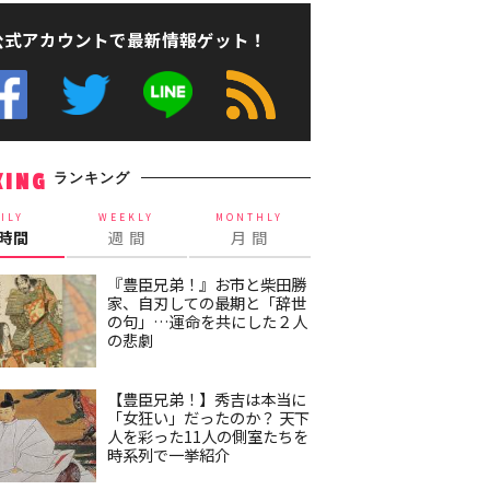
公式アカウントで最新情報ゲット！
ランキング
KING
ILY
WEEKLY
MONTHLY
4時間
週 間
月 間
『豊臣兄弟！』お市と柴田勝
家、自刃しての最期と「辞世
の句」…運命を共にした２人
の悲劇
【豊臣兄弟！】秀吉は本当に
「女狂い」だったのか？ 天下
人を彩った11人の側室たちを
時系列で一挙紹介