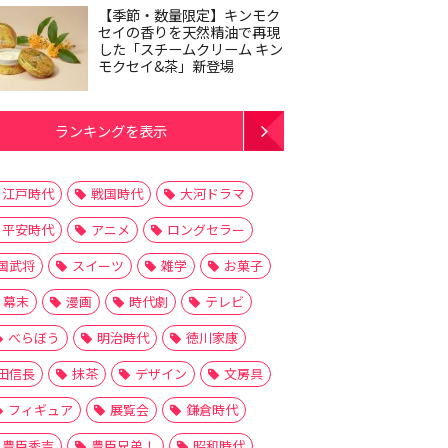
【季節・数量限定】キンモク
セイの香りを天然精油で再現
した「スチームクリーム キン
モクセイ&茶」新登場
ランキングを表示
江戸時代
戦国時代
大河ドラマ
平安時代
アニメ
ロングセラー
国武将
スイーツ
雑学
お菓子
幕末
漫画
時代劇
テレビ
べらぼう
明治時代
徳川家康
田信長
抹茶
デザイン
文房具
フィギュア
展覧会
鎌倉時代
豊臣秀吉
豊臣兄弟！
昭和時代