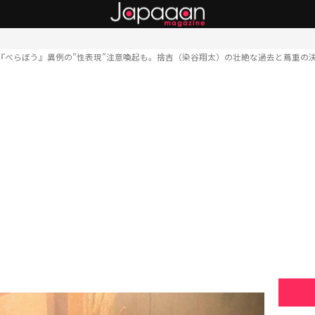
『べらぼう』異例の”性表現”注意喚起も。捨吉（染谷翔太）の壮絶な過去と蔦重の決