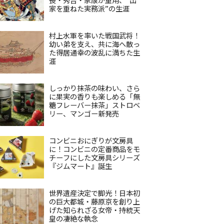
家を重ねた実務派”の生涯
村上水軍を率いた戦国武将！
幼い弟を支え、共に海へ散っ
た得居通幸の波乱に満ちた生
涯
しっかり抹茶の味わい、さら
に果実の香りも楽しめる「無
糖フレーバー抹茶」ストロベ
リー、マンゴー新発売
コンビニおにぎりが文房具
に！コンビニの定番商品をモ
チーフにした文房具シリーズ
『ジムマート』誕生
世界遺産決定で脚光！日本初
の巨大都城・藤原京を創り上
げた知られざる女帝・持統天
皇の凄絶な執念