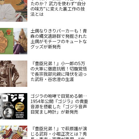
たのか？ 武力を使わず“自分
の味方”に変えた裏工作の技
法とは
土偶なりきりパーカーも！青
森の縄文遺跡群で発掘された
土偶がモチーフのキュートな
グッズが新発売
『豊臣兄弟！』小一郎の5万
の大軍に徹底抗戦！切腹覚悟
で長宗我部元親に降伏を迫っ
た武将・谷忠澄の生涯
ゴジラの咆哮で目覚める朝…
1954年公開『ゴジラ』の貴重
音源を搭載した「ゴジラ音声
目覚まし時計」が新発売
『豊臣兄弟！』で萩原護が演
じる武将・小堀正次とは？秀
長・秀吉・家康が重用、“出