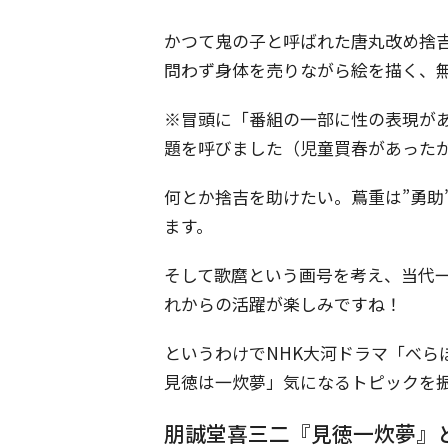
かつて鬼の子と呼ばれた唐丸改め捨
問わず身体を売りながら絵を描く、
※冒頭に「番組の一部に性の表現が
題を呼びました（児童買春があった
何とか捨吉を助けたい。蔦重は”勇助
ます。
そして歌麿という画号を考え、当代
れからの活躍が楽しみですね！
というわけでNHK大河ドラマ「べら
見徳は一炊夢」気になるトピックを
朋誠堂喜三二『見徳一炊夢』