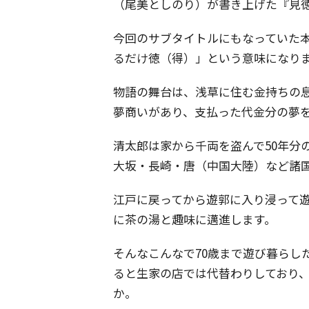
（尾美としのり）が書き上げた『見
今回のサブタイトルにもなっていた
るだけ徳（得）」という意味になり
物語の舞台は、浅草に住む金持ちの
夢商いがあり、支払った代金分の夢
清太郎は家から千両を盗んで50年分
大坂・長崎・唐（中国大陸）など諸
江戸に戻ってから遊郭に入り浸って
に茶の湯と趣味に邁進します。
そんなこんなで70歳まで遊び暮らし
ると生家の店では代替わりしており、
か。