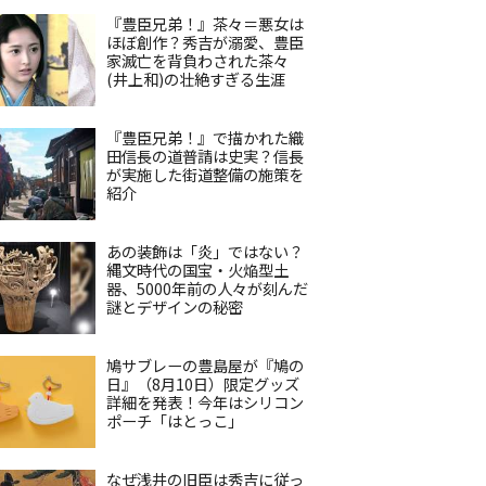
『豊臣兄弟！』茶々＝悪女は
ほぼ創作？秀吉が溺愛、豊臣
家滅亡を背負わされた茶々
(井上和)の壮絶すぎる生涯
『豊臣兄弟！』で描かれた織
田信長の道普請は史実？信長
が実施した街道整備の施策を
紹介
あの装飾は「炎」ではない？
縄文時代の国宝・火焔型土
器、5000年前の人々が刻んだ
謎とデザインの秘密
鳩サブレーの豊島屋が『鳩の
日』（8月10日）限定グッズ
詳細を発表！今年はシリコン
ポーチ「はとっこ」
なぜ浅井の旧臣は秀吉に従っ