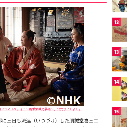
12
13
14
河ドラマ「べらぼう～蔦重栄華乃夢噺～」公式サイトより。
15
郭に三日も流連（いつづけ）した朋誠堂喜三二