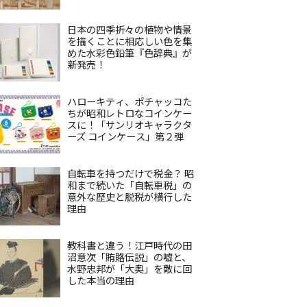
日本の四季折々の植物や情景
を描くことに相応しい色を集
めた水彩色鉛筆『色辞典』が
新発売！
ハローキティ、ポチャッコた
ちが昭和レトロなコインケー
スに！「サンリオキャラクタ
ーズ コインケース」第２弾
自転車を持つだけで税金？ 昭
和まで続いた「自転車税」の
意外な歴史と脱税が横行した
理由
教科書と違う！江戸時代の田
沼意次「賄賂伝説」の嘘と、
水野忠邦が「大奥」を敵に回
した本当の理由