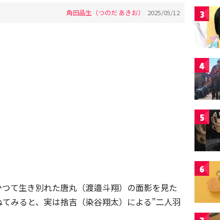
角田晶生（つのだ あきお）
2025/05/12
3
4
5
6
かつて生き別れた唐丸（渡邉斗翔）の面影を見た
ねてみると、実は捨吉（染谷翔太）による”二人羽