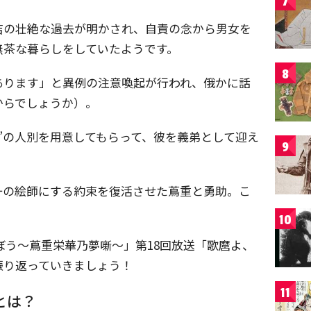
7
吉の壮絶な過去が明かされ、自責の念から男女を
無茶な暮らしをしていたようです。
8
あります」と異例の注意喚起が行われ、俄かに話
からでしょうか）。
”の人別を用意してもらって、彼を義弟として迎え
9
一の絵師にする約束を復活させた蔦重と勇助。こ
10
ぼう～蔦重栄華乃夢噺～」第18回放送「歌麿よ、
振り返っていきましょう！
11
とは？