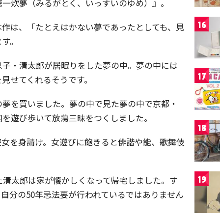
徳一炊夢（みるがとく、いっすいのゆめ）』。
16
本作は、「たとえはかない夢であったとしても、見
ます。
息子・清太郎が居眠りをした夢の中。夢の中には
17
を見せてくれるそうです。
の夢を買いました。夢の中で見た夢の中で京都・
国を遊び歩いて放蕩三昧をつくしました。
18
遊女を身請け。女遊びに飽きると俳諧や能、歌舞伎
た清太郎は家が懐かしくなって帰宅しました。す
19
自分の50年忌法要が行われているではありません