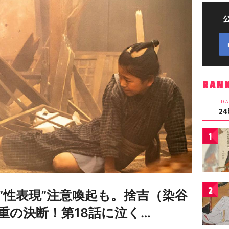
RAN
DA
2
1
2
”性表現”注意喚起も。捨吉（染谷
重の決断！第18話に泣く…