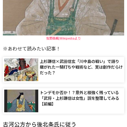
佐野昌綱/Wikipediaより
※あわせて読みたい記事！
上杉謙信×武田信玄「川中島の戦い」で語り
継がれた一騎打ちや戦術など、実は創作だらけ
だった？
トンデモか否か！？意外と根強く残っている
「武将・上杉謙信は女性」説を整理してみる
【前編】
古河公方から後北条氏に従う