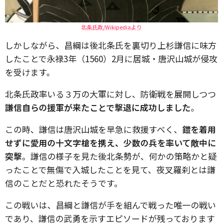
北条氏政/Wikipediaより
しかしながら、昌綱は後北条氏を裏切り上杉謙信に味方
したことで永禄3年（1560）2月に居城・唐沢山城が侵攻
を受けます。
北条氏政率いる３万の大軍に対し、防衛戦を展開しつつ
謙信自らの援軍が来たことで撃退に成功しました
。
この時、謙信は唐沢山城を早急に救援すべく、
鎧を着用
せずに愛用の十文字槍を携え、少数の兵を率いて敵中に
突撃
。謙信の様子を見た後北条勢が、何かの策略かと疑
ったことで無傷で入城したことを見て、夜叉羅刹とは謙
信のことだと恐れたそうです。
この戦いは、昌綱と謙信が手を組んで戦った唯一の戦い
であり、謙信の武勇を示すエピソードが残っております