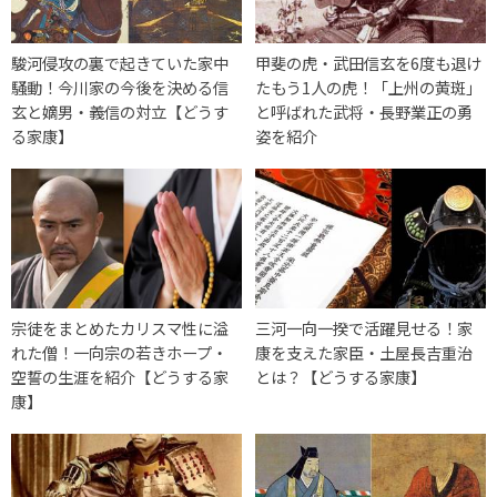
駿河侵攻の裏で起きていた家中
甲斐の虎・武田信玄を6度も退け
騒動！今川家の今後を決める信
たもう1人の虎！「上州の黄斑」
玄と嫡男・義信の対立【どうす
と呼ばれた武将・長野業正の勇
る家康】
姿を紹介
宗徒をまとめたカリスマ性に溢
三河一向一揆で活躍見せる！家
れた僧！一向宗の若きホープ・
康を支えた家臣・土屋長吉重治
空誓の生涯を紹介【どうする家
とは？【どうする家康】
康】