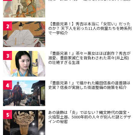
【豊臣兄弟！】秀吉は本当に「女狂い」だった
2
のか？ 天下人を彩った11人の側室たちを時系列
で一挙紹介
『豊臣兄弟！』茶々＝悪女はほぼ創作？秀吉が
3
溺愛、豊臣家滅亡を背負わされた茶々(井上和)
の壮絶すぎる生涯
『豊臣兄弟！』で描かれた織田信長の道普請は
4
史実？信長が実施した街道整備の施策を紹介
あの装飾は「炎」ではない？縄文時代の国宝・
5
火焔型土器、5000年前の人々が刻んだ謎とデザ
インの秘密