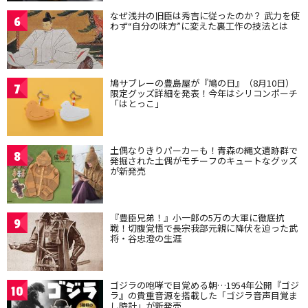
なぜ浅井の旧臣は秀吉に従ったのか？ 武力を使
6
わず“自分の味方”に変えた裏工作の技法とは
鳩サブレーの豊島屋が『鳩の日』（8月10日）
7
限定グッズ詳細を発表！今年はシリコンポーチ
「はとっこ」
土偶なりきりパーカーも！青森の縄文遺跡群で
8
発掘された土偶がモチーフのキュートなグッズ
が新発売
『豊臣兄弟！』小一郎の5万の大軍に徹底抗
9
戦！切腹覚悟で長宗我部元親に降伏を迫った武
将・谷忠澄の生涯
ゴジラの咆哮で目覚める朝…1954年公開『ゴジ
10
ラ』の貴重音源を搭載した「ゴジラ音声目覚ま
し時計」が新発売