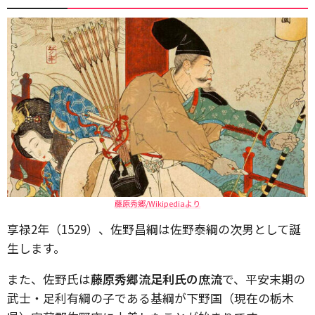
藤原秀郷/Wikipediaより
享禄2年（1529）、佐野昌綱は佐野泰綱の次男として誕
生します。
また、佐野氏は
藤原秀郷流足利氏の庶流
で、平安末期の
武士・足利有綱の子である基綱が下野国（現在の栃木