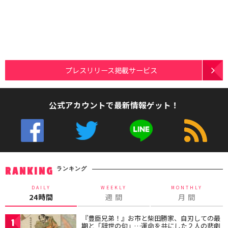
プレスリリース掲載サービス
公式アカウントで最新情報ゲット！
ランキング
RANKING
DAILY
WEEKLY
MONTHLY
24時間
週 間
月 間
『豊臣兄弟！』お市と柴田勝家、自刃しての最
1
期と「辞世の句」…運命を共にした２人の悲劇