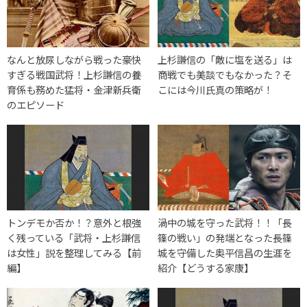
なんと放尿しながら戦った豪快
上杉謙信の「敵に塩を送る」は
すぎる戦国武将！上杉謙信の養
商戦でも美談でもなかった？そ
育係も務めた猛将・金津新兵衛
こには今川氏真の策略が！
のエピソード
トンデモか否か！？意外と根強
渦中の城を守った武将！！「長
く残っている「武将・上杉謙信
篠の戦い」の発端となった長篠
は女性」説を整理してみる【前
城を守備した奥平信昌の生涯を
編】
紹介【どうする家康】