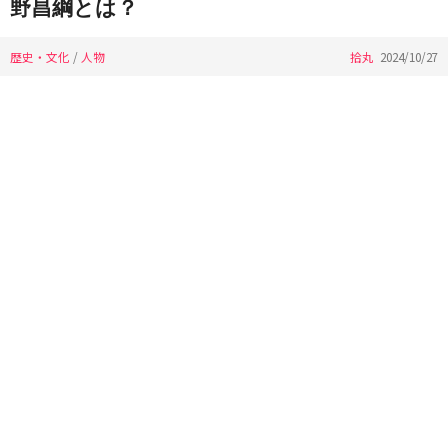
野昌綱とは？
歴史・文化
/
人物
拾丸
2024/10/27