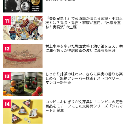
『豊臣兄弟！』で萩原護が演じる武将・小堀正
11
次とは？秀長・秀吉・家康が重用、“出家を重
ねた実務派”の生涯
村上水軍を率いた戦国武将！幼い弟を支え、共
12
に海へ散った得居通幸の波乱に満ちた生涯
しっかり抹茶の味わい、さらに果実の香りも楽
13
しめる「無糖フレーバー抹茶」ストロベリー、
マンゴー新発売
コンビニおにぎりが文房具に！コンビニの定番
14
商品をモチーフにした文房具シリーズ『ジムマ
ート』誕生