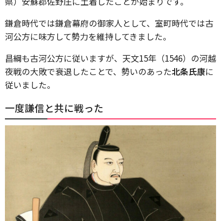
県）安蘇郡佐野庄に土着したことが始まりです。
鎌倉時代では鎌倉幕府の御家人として、室町時代では古
河公方に味方して勢力を維持してきました。
昌綱も古河公方に従いますが、天文15年（1546）の河越
夜戦の大敗で衰退したことで、勢いのあった
北条氏康
に
従いました。
一度謙信と共に戦った