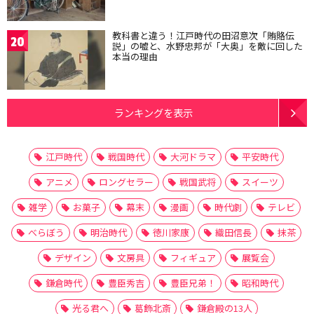
教科書と違う！江戸時代の田沼意次「賄賂伝
20
説」の嘘と、水野忠邦が「大奥」を敵に回した
本当の理由
ランキングを表示
江戸時代
戦国時代
大河ドラマ
平安時代
アニメ
ロングセラー
戦国武将
スイーツ
雑学
お菓子
幕末
漫画
時代劇
テレビ
べらぼう
明治時代
徳川家康
織田信長
抹茶
デザイン
文房具
フィギュア
展覧会
鎌倉時代
豊臣秀吉
豊臣兄弟！
昭和時代
光る君へ
葛飾北斎
鎌倉殿の13人