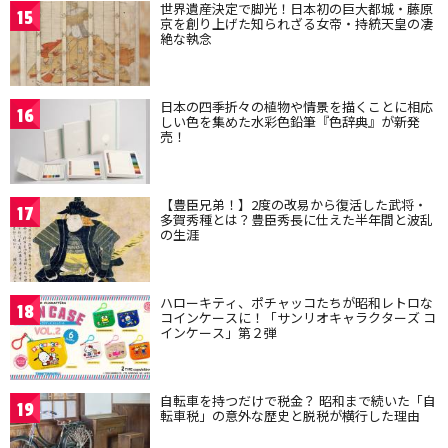
世界遺産決定で脚光！日本初の巨大都城・藤原
15
京を創り上げた知られざる女帝・持統天皇の凄
絶な執念
日本の四季折々の植物や情景を描くことに相応
16
しい色を集めた水彩色鉛筆『色辞典』が新発
売！
【豊臣兄弟！】2度の改易から復活した武将・
17
多賀秀種とは？豊臣秀長に仕えた半年間と波乱
の生涯
ハローキティ、ポチャッコたちが昭和レトロな
18
コインケースに！「サンリオキャラクターズ コ
インケース」第２弾
自転車を持つだけで税金？ 昭和まで続いた「自
19
転車税」の意外な歴史と脱税が横行した理由