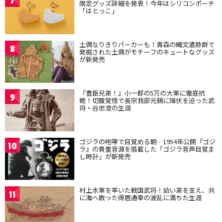
7
限定グッズ詳細を発表！今年はシリコンポーチ
「はとっこ」
土偶なりきりパーカーも！青森の縄文遺跡群で
8
発掘された土偶がモチーフのキュートなグッズ
が新発売
『豊臣兄弟！』小一郎の5万の大軍に徹底抗
9
戦！切腹覚悟で長宗我部元親に降伏を迫った武
将・谷忠澄の生涯
ゴジラの咆哮で目覚める朝…1954年公開『ゴジ
10
ラ』の貴重音源を搭載した「ゴジラ音声目覚ま
し時計」が新発売
村上水軍を率いた戦国武将！幼い弟を支え、共
11
に海へ散った得居通幸の波乱に満ちた生涯