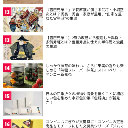
『豊臣兄弟！』で萩原護が演じる武将・小堀正
12
次とは？秀長・秀吉・家康が重用、“出家を重
ねた実務派”の生涯
【豊臣兄弟！】2度の改易から復活した武将・
13
多賀秀種とは？豊臣秀長に仕えた半年間と波乱
の生涯
しっかり抹茶の味わい、さらに果実の香りも楽
14
しめる「無糖フレーバー抹茶」ストロベリー、
マンゴー新発売
日本の四季折々の植物や情景を描くことに相応
15
しい色を集めた水彩色鉛筆『色辞典』が新発
売！
コンビニおにぎりが文房具に！コンビニの定番
16
商品をモチーフにした文房具シリーズ『ジムマ