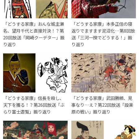
「どうする家康」おんな城主瀬
「どうする家康」本多正信の寝
名、望月千代と直接対決！？第
返りでますます泥沼化…第8回放
20回放送「岡崎クーデター」振
送「三河一揆でどうする！」振
り返り
り返り
「どうする家康」信長を殺し、
「どうする家康」武田勝頼、見
天下を獲る！？第26回放送「ぶ
事なり…え？第22回放送「設楽
らり富士遊覧」振り返り
原の戦い」振り返り