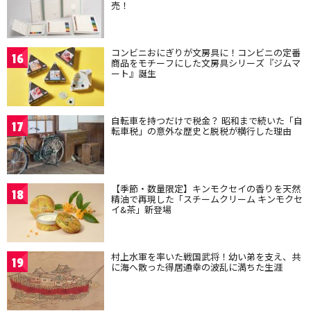
売！
コンビニおにぎりが文房具に！コンビニの定番
16
商品をモチーフにした文房具シリーズ『ジムマ
ート』誕生
自転車を持つだけで税金？ 昭和まで続いた「自
17
転車税」の意外な歴史と脱税が横行した理由
【季節・数量限定】キンモクセイの香りを天然
18
精油で再現した「スチームクリーム キンモクセ
イ&茶」新登場
村上水軍を率いた戦国武将！幼い弟を支え、共
19
に海へ散った得居通幸の波乱に満ちた生涯