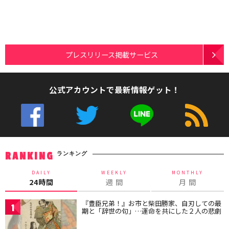
プレスリリース掲載サービス
公式アカウントで最新情報ゲット！
ランキング
RANKING
DAILY
WEEKLY
MONTHLY
24時間
週 間
月 間
『豊臣兄弟！』お市と柴田勝家、自刃しての最
1
期と「辞世の句」…運命を共にした２人の悲劇