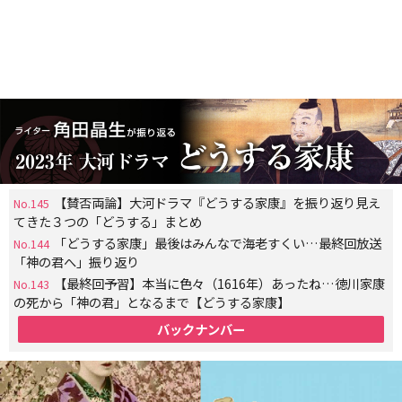
【賛否両論】大河ドラマ『どうする家康』を振り返り見え
No.145
てきた３つの「どうする」まとめ
「どうする家康」最後はみんなで海老すくい…最終回放送
No.144
「神の君へ」振り返り
【最終回予習】本当に色々（1616年）あったね…徳川家康
No.143
の死から「神の君」となるまで【どうする家康】
バックナンバー