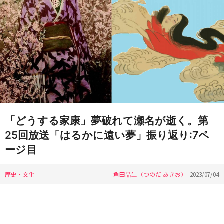
「どうする家康」夢破れて瀬名が逝く。第
25回放送「はるかに遠い夢」振り返り:7ペ
ージ目
歴史・文化
角田晶生（つのだ あきお）
2023/07/04