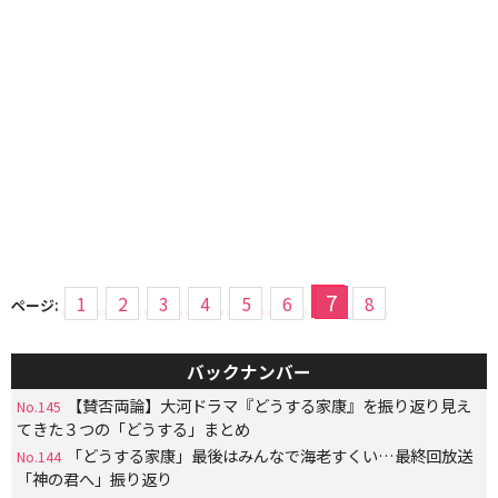
7
1
2
3
4
5
6
8
ページ:
バックナンバー
【賛否両論】大河ドラマ『どうする家康』を振り返り見え
No.145
てきた３つの「どうする」まとめ
「どうする家康」最後はみんなで海老すくい…最終回放送
No.144
「神の君へ」振り返り