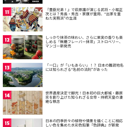
『豊臣兄弟！』で萩原護が演じる武将・小堀正
11
次とは？秀長・秀吉・家康が重用、“出家を重
ねた実務派”の生涯
しっかり抹茶の味わい、さらに果実の香りも楽
12
しめる「無糖フレーバー抹茶」ストロベリー、
マンゴー新発売
「一口」が「いもあらい」！？ 日本の難読地名
13
には知られざる“名前の法則”があった
世界遺産決定で脚光！日本初の巨大都城・藤原
14
京を創り上げた知られざる女帝・持統天皇の凄
絶な執念
日本の四季折々の植物や情景を描くことに相応
15
しい色を集めた水彩色鉛筆『色辞典』が新発