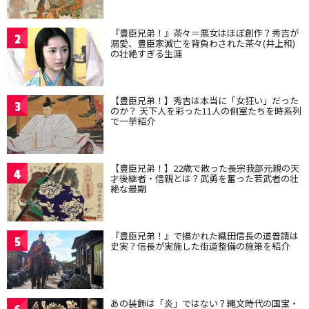
『豊臣兄弟！』茶々＝悪女はほぼ創作？秀吉が
2
溺愛、豊臣家滅亡を背負わされた茶々(井上和)
の壮絶すぎる生涯
【豊臣兄弟！】秀吉は本当に「女狂い」だった
3
のか？ 天下人を彩った11人の側室たちを時系列
で一挙紹介
【豊臣兄弟！】22歳で散った長宗我部元親の天
4
才後継者・信親とは？武勇を奮った若武者の壮
絶な最期
『豊臣兄弟！』で描かれた織田信長の道普請は
5
史実？信長が実施した街道整備の施策を紹介
あの装飾は「炎」ではない？縄文時代の国宝・