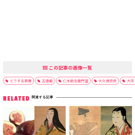
この記事の画像一覧
どうする家康
五徳姫
仁木助左衛門室
大久保忠世
大河
関連する記事
RELATED