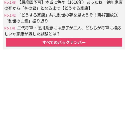
【最終回予習】本当に色々（1616年）あったね…徳川家康
No.143
の死から「神の君」となるまで【どうする家康】
「どうする家康」共に乱世の夢を見ようぞ！第47回放送
No.142
「乱世の亡霊」振り返り
二代将軍・徳川秀忠には息子が二人、どちらが将軍に相応
No.141
しいか家康が課した試験とは？
すべてのバックナンバー