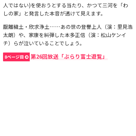
人ではない)を使おうとする当たり、かつて三河を「わ
しの家」と発言した本音が透けて見えます。
厭離穢土・欣求浄土……あの世の登譽上人（演：里見浩
太朗）や、家康を糾弾した本多正信（演：松山ケンイ
チ）らが泣いていることでしょう。
第26回放送「ぶらり富士遊覧」
8ページ目