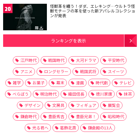
怪獣革を纏う！ダダ、エレキング…ウルトラ怪
20
獣モチーフの革を使った新アパレルコレクショ
ンが発表
ランキングを表示
江戸時代
戦国時代
大河ドラマ
平安時代
アニメ
ロングセラー
戦国武将
スイーツ
雑学
お菓子
幕末
漫画
時代劇
テレビ
べらぼう
明治時代
織田信長
徳川家康
抹茶
デザイン
文房具
フィギュア
展覧会
鎌倉時代
豊臣秀吉
豊臣兄弟！
昭和時代
光る君へ
葛飾北斎
鎌倉殿の13人