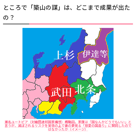
ところで「築山の謀」は、どこまで成果が出た
の？
瀬名ユートピア（対織田連邦国家構想）概略図。家康は「国なんかどうでもいい」と
言うが、滅ぼされるリスクを覚悟の上で妻の夢見る「慈愛の国造り」に賛同したので
はなかったか（イメージ）