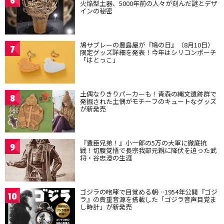
6
火焔型土器、5000年前の人々が刻んだ謎とデザ
インの秘密
鳩サブレーの豊島屋が『鳩の日』（8月10日）
7
限定グッズ詳細を発表！今年はシリコンポーチ
「はとっこ」
土偶なりきりパーカーも！青森の縄文遺跡群で
8
発掘された土偶がモチーフのキュートなグッズ
が新発売
『豊臣兄弟！』小一郎の5万の大軍に徹底抗
9
戦！切腹覚悟で長宗我部元親に降伏を迫った武
将・谷忠澄の生涯
ゴジラの咆哮で目覚める朝…1954年公開『ゴジ
10
ラ』の貴重音源を搭載した「ゴジラ音声目覚ま
し時計」が新発売