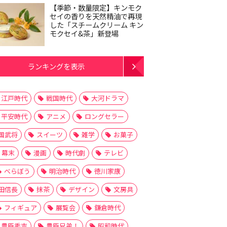
【季節・数量限定】キンモク
セイの香りを天然精油で再現
した「スチームクリーム キン
モクセイ&茶」新登場
ランキングを表示
江戸時代
戦国時代
大河ドラマ
平安時代
アニメ
ロングセラー
国武将
スイーツ
雑学
お菓子
幕末
漫画
時代劇
テレビ
べらぼう
明治時代
徳川家康
田信長
抹茶
デザイン
文房具
フィギュア
展覧会
鎌倉時代
豊臣秀吉
豊臣兄弟！
昭和時代