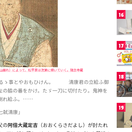
16
17
山崩れ）によって、松平家は次第に傾いていく。随念寺蔵
18
らるゝ事とやおもひけん。 清康君の立給ふ御
左の脇の番をかけ。たゞ一刀に切付たり。鬼神を
倒れ給ふ。……
19
七弑清康」
父の
阿倍大蔵定吉
（おおくらさだよし）が討たれ