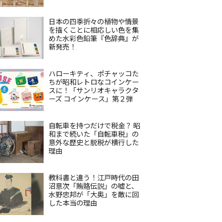
日本の四季折々の植物や情景
を描くことに相応しい色を集
めた水彩色鉛筆『色辞典』が
新発売！
ハローキティ、ポチャッコた
ちが昭和レトロなコインケー
スに！「サンリオキャラクタ
ーズ コインケース」第２弾
自転車を持つだけで税金？ 昭
和まで続いた「自転車税」の
意外な歴史と脱税が横行した
理由
教科書と違う！江戸時代の田
沼意次「賄賂伝説」の嘘と、
水野忠邦が「大奥」を敵に回
した本当の理由