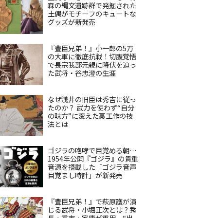
森の縄文遺跡群で発掘された
土偶がモチーフのキュートな
グッズが新発売
『豊臣兄弟！』小一郎の5万
の大軍に徹底抗戦！切腹覚悟
で長宗我部元親に降伏を迫っ
た武将・谷忠澄の生涯
なぜ浅井の旧臣は秀吉に従っ
たのか？ 武力を使わず“自分
の味方”に変えた裏工作の技
法とは
ゴジラの咆哮で目覚める朝…
1954年公開『ゴジラ』の貴重
音源を搭載した「ゴジラ音声
目覚まし時計」が新発売
『豊臣兄弟！』で萩原護が演
じる武将・小堀正次とは？秀
長・秀吉・家康が重用、“出