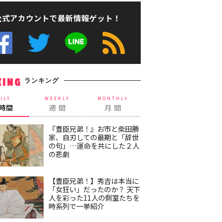
公式アカウントで最新情報ゲット！
ランキング
KING
ILY
WEEKLY
MONTHLY
4時間
週 間
月 間
『豊臣兄弟！』お市と柴田勝
家、自刃しての最期と「辞世
の句」…運命を共にした２人
の悲劇
【豊臣兄弟！】秀吉は本当に
「女狂い」だったのか？ 天下
人を彩った11人の側室たちを
時系列で一挙紹介