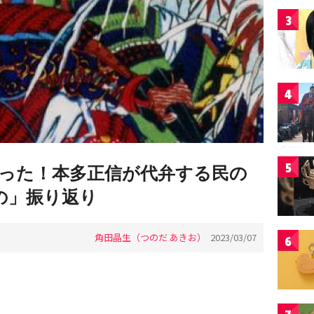
3
4
5
った！本多正信が代弁する民の
の」振り返り
角田晶生（つのだ あきお）
2023/03/07
6