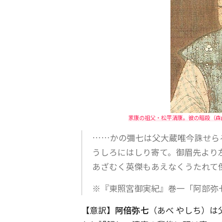
家康の祖父・松平清康。彼の暗殺（森
……かの彌七は父大蔵唯今誅せ
うしろにはしり寄て。御眉先より
あざむく英傑もあえなくうたれて
※『東照宮御実紀』巻一「阿部弥
【意訳】
阿倍弥七
（あべ やしち）は