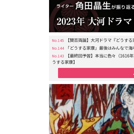
【賛否両論】大河ドラマ『どうする
No.145
「どうする家康」最後はみんなで海
No.144
【最終回予習】本当に色々（161
No.143
うする家康】