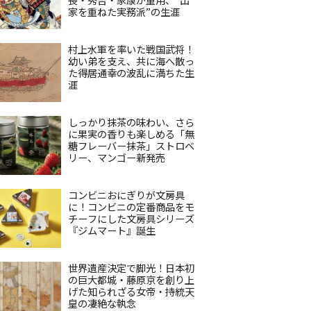
家を重ねた実務派”の生涯
村上水軍を率いた戦国武将！
幼い弟を支え、共に海へ散っ
た得居通幸の波乱に満ちた生
涯
しっかり抹茶の味わい、さら
に果実の香りも楽しめる「無
糖フレーバー抹茶」ストロベ
リー、マンゴー新発売
コンビニおにぎりが文房具
に！コンビニの定番商品をモ
チーフにした文房具シリーズ
『ジムマート』誕生
世界遺産決定で脚光！日本初
の巨大都城・藤原京を創り上
げた知られざる女帝・持統天
皇の凄絶な執念