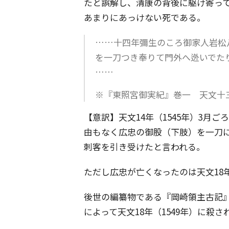
たと誤解し、清康の背後に駆け寄っ
あまりにあっけない死である。
……十四年彌生のころ御家人岩松
を一刀つき奉りて門外へ迯いでた
……
※『東照宮御実紀』巻一 天文十
【意訳】天文14年（1545年）3月ご
由もなく広忠の御股（下肢）を一刀
刺客を引き受けたと言われる。
ただし広忠が亡くなったのは天文18年
後世の編纂物である『岡崎領主古記
によって天文18年（1549年）に殺