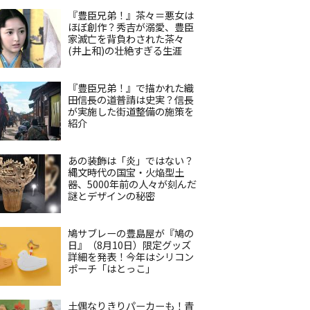
『豊臣兄弟！』茶々＝悪女は
ほぼ創作？秀吉が溺愛、豊臣
家滅亡を背負わされた茶々
(井上和)の壮絶すぎる生涯
『豊臣兄弟！』で描かれた織
田信長の道普請は史実？信長
が実施した街道整備の施策を
紹介
あの装飾は「炎」ではない？
縄文時代の国宝・火焔型土
器、5000年前の人々が刻んだ
謎とデザインの秘密
鳩サブレーの豊島屋が『鳩の
日』（8月10日）限定グッズ
詳細を発表！今年はシリコン
ポーチ「はとっこ」
土偶なりきりパーカーも！青