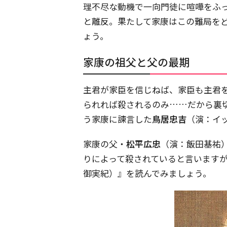
理不尽な動機で一向門徒に喧嘩をふ
と離反。果たして家康はこの難局を
ょう。
家康の祖父と父の最期
主君が家臣を信じねば、家臣も主君
られれば殺されるのみ……だから裏
う家康に諫言した
鳥居忠吉
（演：イ
家康の父・
松平広忠
（演：飯田基祐
りによって殺されていると言います
御実紀）』を読んでみましょう。