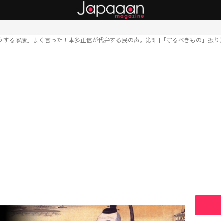
うする家康」よく言った！本多正信が代弁する民の声。第9回「守るべきもの」振り