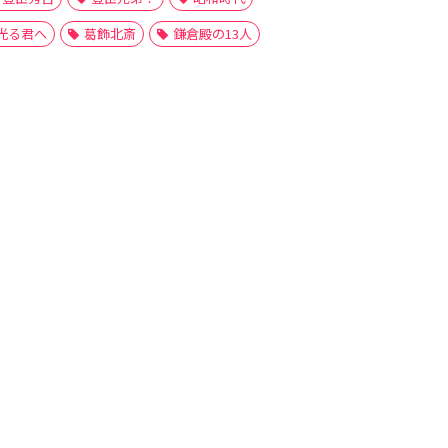
光る君へ
葛飾北斎
鎌倉殿の13人