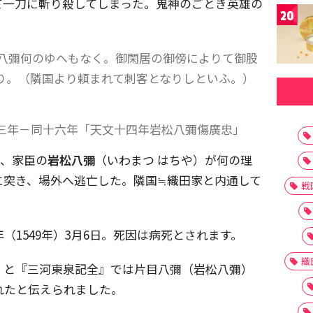
て一刀に斬り殺してしまった。鬼神のごとき英雄の
20
八彌何のゆへもなく。御閑居の御傍によりて御股
り。（隣国より頼まれて刺客となりしといふ。）
三年－同十六年「天文十四年岩松八彌傷廣忠」
ろ、家臣の
岩松八彌
（いわまつ はちや）が何の理
に突き、場外へ逃亡した。隣国≒織田家と内通して
戦
（1549年）3月6日。死因は病死とされます。
織
』と『三河東泉記全』では片目八彌（岩松八彌）
されたと伝えられました。