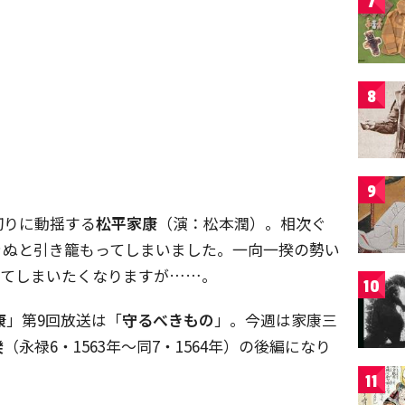
7
8
9
切りに動揺する
松平家康
（演：松本潤）。相次ぐ
きぬと引き籠もってしまいました。一向一揆の勢い
してしまいたくなりますが……。
10
康
」第9回放送は「
守るべきもの
」。今週は家康三
揆
（永禄6・1563年～同7・1564年）の後編になり
11