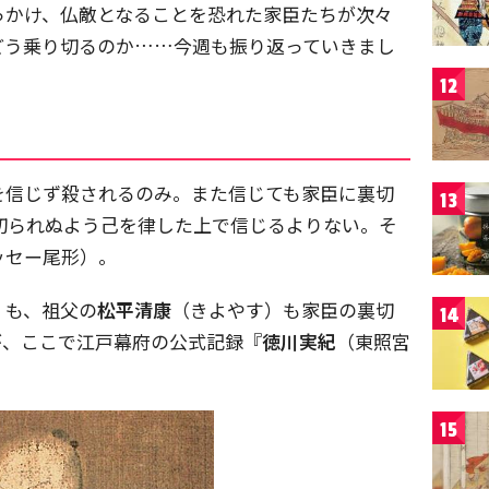
っかけ、仏敵となることを恐れた家臣たちが次々
どう乗り切るのか……今週も振り返っていきまし
12
を信じず殺されるのみ。また信じても家臣に裏切
13
切られぬよう己を律した上で信じるよりない。そ
ッセー尾形）。
）も、祖父の
松平清康
（きよやす）も家臣の裏切
14
が、ここで江戸幕府の公式記録『
徳川実紀
（東照宮
15