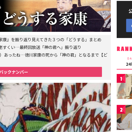
家康』を振り返り見えてきた３つの「どうする」まとめ
老すくい…最終回放送「神の君へ」振り返り
RAN
6年）あったね…徳川家康の死から「神の君」となるまで【ど
DA
2
バックナンバー
1
2