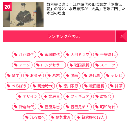
教科書と違う！江戸時代の田沼意次「賄賂伝
20
説」の嘘と、水野忠邦が「大奥」を敵に回した
本当の理由
ランキングを表示
江戸時代
戦国時代
大河ドラマ
平安時代
アニメ
ロングセラー
戦国武将
スイーツ
雑学
お菓子
幕末
漫画
時代劇
テレビ
べらぼう
明治時代
徳川家康
織田信長
抹茶
デザイン
文房具
フィギュア
展覧会
鎌倉時代
豊臣秀吉
豊臣兄弟！
昭和時代
光る君へ
葛飾北斎
鎌倉殿の13人