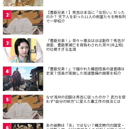
【豊臣兄弟！】秀吉は本当に「女狂い」だった
2
のか？ 天下人を彩った11人の側室たちを時系列
で一挙紹介
『豊臣兄弟！』茶々＝悪女はほぼ創作？秀吉が
3
溺愛、豊臣家滅亡を背負わされた茶々(井上和)
の壮絶すぎる生涯
『豊臣兄弟！』で描かれた織田信長の道普請は
4
史実？信長が実施した街道整備の施策を紹介
なぜ浅井の旧臣は秀吉に従ったのか？ 武力を使
5
わず“自分の味方”に変えた裏工作の技法とは
あの装飾は「炎」ではない？縄文時代の国宝・
6