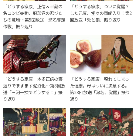
「どうする家康」正信＆半蔵の
「どうする家康」ついに覚醒？
名コンビ始動、服部党の忍びた
した元康、堂々の岡崎入り！第2
ちの意地…第5回放送「瀬名奪還
回放送「兎と狼」振り返り
作戦」振り返り
「どうする家康」本多正信の寝
「どうする家康」壊れてしまっ
返りでますます泥沼化…第8回放
た信康。母はついに決意する。
送「三河一揆でどうする！」振
第23回放送「瀬名、覚醒」振り
り返り
返り