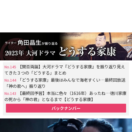
【賛否両論】大河ドラマ『どうする家康』を振り返り見え
No.145
てきた３つの「どうする」まとめ
「どうする家康」最後はみんなで海老すくい…最終回放送
No.144
「神の君へ」振り返り
【最終回予習】本当に色々（1616年）あったね…徳川家康
No.143
の死から「神の君」となるまで【どうする家康】
バックナンバー