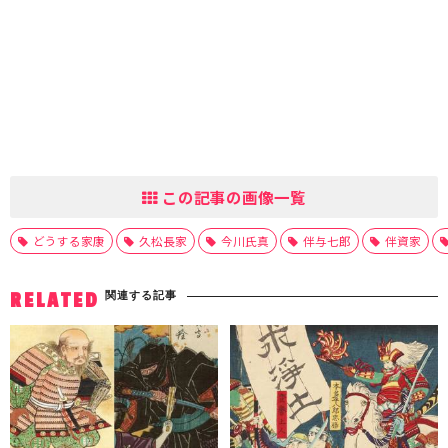
この記事の画像一覧
どうする家康
久松長家
今川氏真
伴与七郎
伴資家
関連する記事
RELATED