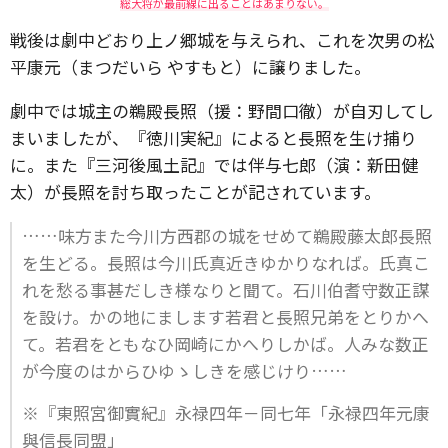
総大将が最前線に出ることはあまりない。
戦後は劇中どおり上ノ郷城を与えられ、これを次男の松
平康元（まつだいら やすもと）に譲りました。
劇中では城主の鵜殿長照（援：野間口徹）が自刃してし
まいましたが、『徳川実紀』によると長照を生け捕り
に。また『三河後風土記』では伴与七郎（演：新田健
太）が長照を討ち取ったことが記されています。
……味方また今川方西郡の城をせめて鵜殿藤太郎長照
を生どる。長照は今川氏真近きゆかりなれば。氏真こ
れを愁る事甚だしき様なりと聞て。石川伯耆守数正謀
を設け。かの地にまします若君と長照兄弟をとりかへ
て。若君をともなひ岡崎にかへりしかば。人みな数正
が今度のはからひゆゝしきを感じけり……
※『東照宮御實紀』永禄四年－同七年「永禄四年元康
與信長同盟」