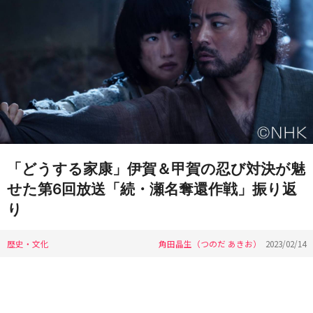
「どうする家康」伊賀＆甲賀の忍び対決が魅
せた第6回放送「続・瀬名奪還作戦」振り返
り
歴史・文化
角田晶生（つのだ あきお）
2023/02/14