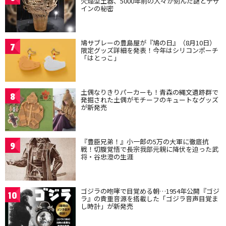
火焔型土器、5000年前の人々が刻んだ謎とデザ
インの秘密
鳩サブレーの豊島屋が『鳩の日』（8月10日）
7
限定グッズ詳細を発表！今年はシリコンポーチ
「はとっこ」
土偶なりきりパーカーも！青森の縄文遺跡群で
8
発掘された土偶がモチーフのキュートなグッズ
が新発売
『豊臣兄弟！』小一郎の5万の大軍に徹底抗
9
戦！切腹覚悟で長宗我部元親に降伏を迫った武
将・谷忠澄の生涯
ゴジラの咆哮で目覚める朝…1954年公開『ゴジ
10
ラ』の貴重音源を搭載した「ゴジラ音声目覚ま
し時計」が新発売