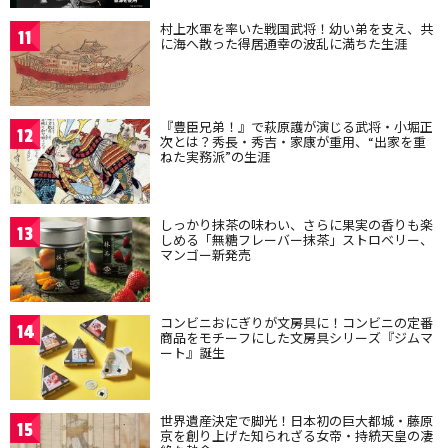
村上水軍を率いた戦国武将！幼い弟を支え、共
11
に海へ散った得居通幸の波乱に満ちた生涯
『豊臣兄弟！』で萩原護が演じる武将・小堀正
12
次とは？秀長・秀吉・家康が重用、“出家を重
ねた実務派”の生涯
しっかり抹茶の味わい、さらに果実の香りも楽
13
しめる「無糖フレーバー抹茶」ストロベリー、
マンゴー新発売
コンビニおにぎりが文房具に！コンビニの定番
14
商品をモチーフにした文房具シリーズ『ジムマ
ート』誕生
世界遺産決定で脚光！日本初の巨大都城・藤原
15
京を創り上げた知られざる女帝・持統天皇の凄