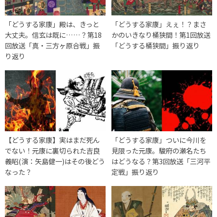
「どうする家康」殿は、きっと
「どうする家康」えぇ！？まさ
大丈夫。信玄は既に……？第18
かのいきなり桶狭間！第1回放送
回放送「真・三方ヶ原合戦」振
「どうする桶狭間」振り返り
り返り
【どうする家康】実はまだ死ん
「どうする家康」ついに今川を
でない！元康に裏切られた吉良
見限った元康。駿府の瀬名たち
義昭(演：矢島健一)はその後どう
はどうなる？第3回放送「三河平
なった？
定戦」振り返り