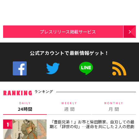
プレスリリース掲載サービス
公式アカウントで最新情報ゲット！
ランキング
RANKING
DAILY
WEEKLY
MONTHLY
24時間
週 間
月 間
『豊臣兄弟！』お市と柴田勝家、自刃しての最
1
期と「辞世の句」…運命を共にした２人の悲劇