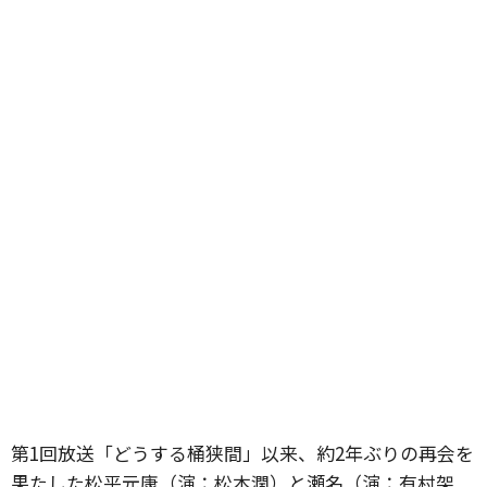
第1回放送「どうする桶狭間」以来、約2年ぶりの再会を
果たした松平元康（演：松本潤）と瀬名（演：有村架