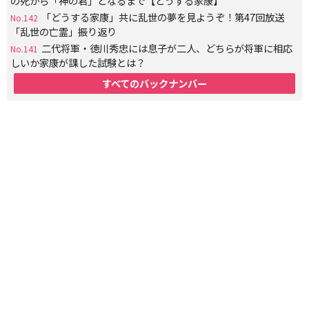
の死から「神の君」となるまで【どうする家康】
「どうする家康」共に乱世の夢を見ようぞ！第47回放送
No.142
「乱世の亡霊」振り返り
二代将軍・徳川秀忠には息子が二人、どちらが将軍に相応
No.141
しいか家康が課した試験とは？
すべてのバックナンバー