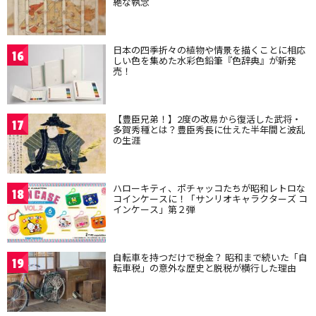
絶な執念
日本の四季折々の植物や情景を描くことに相応
16
しい色を集めた水彩色鉛筆『色辞典』が新発
売！
【豊臣兄弟！】2度の改易から復活した武将・
17
多賀秀種とは？豊臣秀長に仕えた半年間と波乱
の生涯
ハローキティ、ポチャッコたちが昭和レトロな
18
コインケースに！「サンリオキャラクターズ コ
インケース」第２弾
自転車を持つだけで税金？ 昭和まで続いた「自
19
転車税」の意外な歴史と脱税が横行した理由