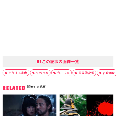
この記事の画像一覧
どうする家康
久松長家
今川氏真
前島傳次郎
吉良義昭
関連する記事
RELATED