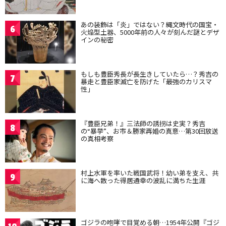
あの装飾は「炎」ではない？縄文時代の国宝・
6
火焔型土器、5000年前の人々が刻んだ謎とデザ
インの秘密
もしも豊臣秀長が長生きしていたら…？秀吉の
7
暴走と豊臣家滅亡を防げた「最強のカリスマ
性」
『豊臣兄弟！』三法師の誘拐は史実？秀吉
8
の“暴挙”、お市＆勝家再婚の真意…第30回放送
の真相考察
村上水軍を率いた戦国武将！幼い弟を支え、共
9
に海へ散った得居通幸の波乱に満ちた生涯
ゴジラの咆哮で目覚める朝…1954年公開『ゴジ