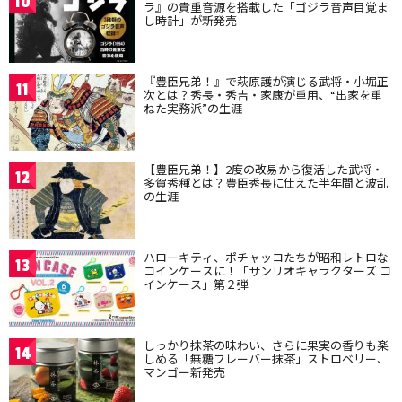
10
ラ』の貴重音源を搭載した「ゴジラ音声目覚ま
し時計」が新発売
『豊臣兄弟！』で萩原護が演じる武将・小堀正
11
次とは？秀長・秀吉・家康が重用、“出家を重
ねた実務派”の生涯
【豊臣兄弟！】2度の改易から復活した武将・
12
多賀秀種とは？豊臣秀長に仕えた半年間と波乱
の生涯
ハローキティ、ポチャッコたちが昭和レトロな
13
コインケースに！「サンリオキャラクターズ コ
インケース」第２弾
しっかり抹茶の味わい、さらに果実の香りも楽
14
しめる「無糖フレーバー抹茶」ストロベリー、
マンゴー新発売