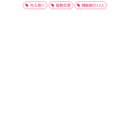
光る君へ
葛飾北斎
鎌倉殿の13人