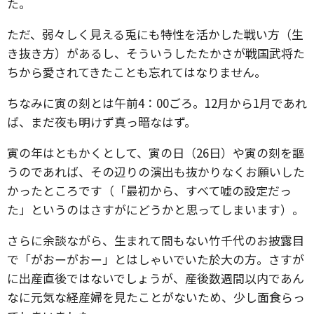
た。
ただ、弱々しく見える兎にも特性を活かした戦い方（生
き抜き方）があるし、そういうしたたかさが戦国武将た
ちから愛されてきたことも忘れてはなりません。
ちなみに寅の刻とは午前4：00ごろ。12月から1月であれ
ば、まだ夜も明けず真っ暗なはず。
寅の年はともかくとして、寅の日（26日）や寅の刻を謳
うのであれば、その辺りの演出も抜かりなくお願いした
かったところです（「最初から、すべて嘘の設定だっ
た」というのはさすがにどうかと思ってしまいます）。
さらに余談ながら、生まれて間もない竹千代のお披露目
で「がおーがおー」とはしゃいでいた於大の方。さすが
に出産直後ではないでしょうが、産後数週間以内であん
なに元気な経産婦を見たことがないため、少し面食らっ