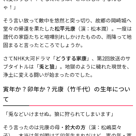
ゃ！」
そう言い放って敵中を悠然と突っ切り、故郷の岡崎城へ
堂々の帰還を果たした
松平元康
（演：松本潤）。一度は
譜代の家臣たちと喧嘩別れしかけたものの、雨降って地
固まると言ったところでしょうか。
さてNHK大河ドラマ「
どうする家康
」、第2回放送のサ
ブタイトルは「
兎と狼
」。地獄のように穢れた現世を、
浄土に変える闘いが始まったのでした。
寅年か？卯年か？元康（竹千代）の生年につい
て
「兎などいけませぬ。狼に狩られてしまいます」
そう言ったのは元康の母・
於大の方
（演：松嶋菜々
子）。本当は年が明けて卯年生まれだけど、寅の年・寅