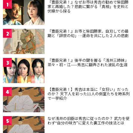
『豊臣兄弟！』なぜお市は秀吉の勧めで柴田勝
1
家と再婚した？悲劇に繋がる「真相」を史料と
伏線から探る
『豊臣兄弟！』お市と柴田勝家、自刃しての最
2
期と「辞世の句」…運命を共にした２人の悲劇
『豊臣兄弟！』後半の鍵を握る「浅井三姉妹」
3
茶々・初・江——秀吉に翻弄された波乱の生涯
【豊臣兄弟！】秀吉は本当に「女狂い」だった
4
のか？ 天下人を彩った11人の側室たちを時系列
で一挙紹介
なぜ浅井の旧臣は秀吉に従ったのか？ 武力を使
5
わず“自分の味方”に変えた裏工作の技法とは