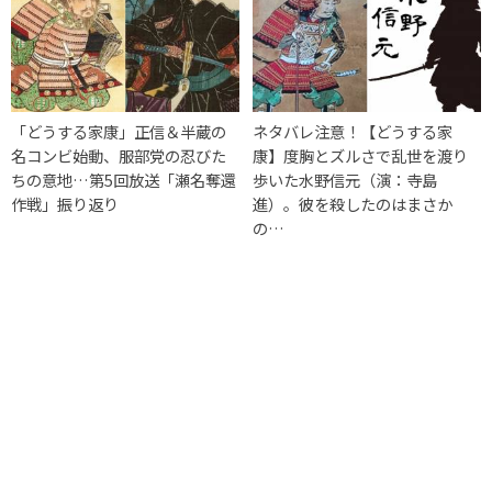
「どうする家康」正信＆半蔵の
ネタバレ注意！【どうする家
名コンビ始動、服部党の忍びた
康】度胸とズルさで乱世を渡り
ちの意地…第5回放送「瀬名奪還
歩いた水野信元（演：寺島
作戦」振り返り
進）。彼を殺したのはまさか
の…