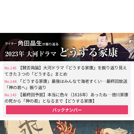
【賛否両論】大河ドラマ『どうする家康』を振り返り見え
No.145
てきた３つの「どうする」まとめ
「どうする家康」最後はみんなで海老すくい…最終回放送
No.144
「神の君へ」振り返り
【最終回予習】本当に色々（1616年）あったね…徳川家康
No.143
の死から「神の君」となるまで【どうする家康】
バックナンバー