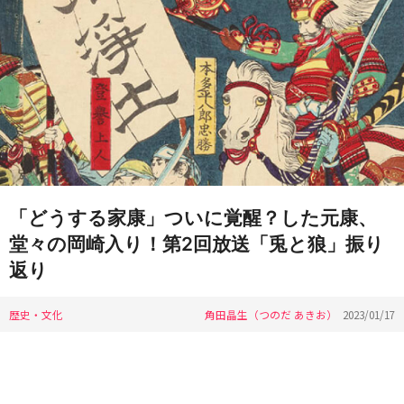
「どうする家康」ついに覚醒？した元康、
堂々の岡崎入り！第2回放送「兎と狼」振り
返り
歴史・文化
角田晶生（つのだ あきお）
2023/01/17