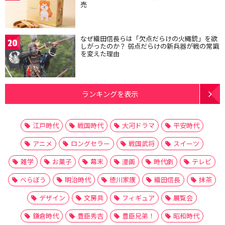
売
なぜ織田信長らは「欠点だらけの火縄銃」を欲
20
しがったのか？ 弱点だらけの新兵器が戦の常識
を変えた理由
ランキングを表示
江戸時代
戦国時代
大河ドラマ
平安時代
アニメ
ロングセラー
戦国武将
スイーツ
雑学
お菓子
幕末
漫画
時代劇
テレビ
べらぼう
明治時代
徳川家康
織田信長
抹茶
デザイン
文房具
フィギュア
展覧会
鎌倉時代
豊臣秀吉
豊臣兄弟！
昭和時代