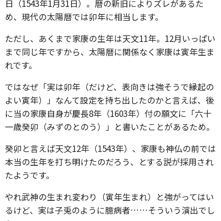
日（1543年1月31日）。暦の新旧によりズレがあるた
め、現代の太陽暦では卯年に相当します。
ただし、あくまで家康の生年は天文11年。12月いっぱい
まで同じ年ですから、太陽暦に関係なく家康は寅年生ま
れです。
ではなぜ「実は卯年（だけど、表向きは強そうで縁起の
よい寅年）」なんて設定を持ち出したのかと言えば、後
に当の家康自身が慶長8年（1603年）付の願文に「六十
一歳癸卯（みずのとのう）」と書いたことがあるため。
癸卯と言えば天文12年（1543年）、家康も神仏の前では
本当の生年を打ち明けたのだろう、とする説が採用され
たようです。
やれ武神の生まれ変わり（寅年生まれ）と強がってはい
るけど、実は子兎のように臆病者……そういう演出でし