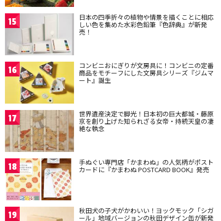
日本の四季折々の植物や情景を描くことに相応
15
しい色を集めた水彩色鉛筆『色辞典』が新発
売！
コンビニおにぎりが文房具に！コンビニの定番
16
商品をモチーフにした文房具シリーズ『ジムマ
ート』誕生
世界遺産決定で脚光！日本初の巨大都城・藤原
17
京を創り上げた知られざる女帝・持統天皇の凄
絶な執念
手ぬぐい専門店「かまわぬ」の人気柄がポスト
18
カードに『かまわぬ POSTCARD BOOK』発売
秋田犬の子犬がかわいい！ヨックモック「シガ
19
ール」地域バージョンの秋田デザイン缶が新発