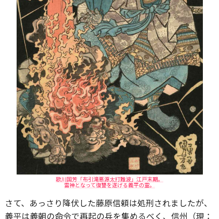
歌川国芳「布引滝悪源太打難波」江戸末期。
雷神となって復讐を遂げる義平の霊。
さて、あっさり降伏した藤原信頼は処刑されましたが、
義平は義朝の命令で再起の兵を集めるべく、信州（現：