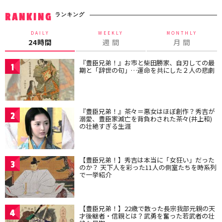
ランキング
RANKING
DAILY
WEEKLY
MONTHLY
24時間
週 間
月 間
『豊臣兄弟！』お市と柴田勝家、自刃しての最
1
期と「辞世の句」…運命を共にした２人の悲劇
『豊臣兄弟！』茶々＝悪女はほぼ創作？秀吉が
2
溺愛、豊臣家滅亡を背負わされた茶々(井上和)
の壮絶すぎる生涯
【豊臣兄弟！】秀吉は本当に「女狂い」だった
3
のか？ 天下人を彩った11人の側室たちを時系列
で一挙紹介
【豊臣兄弟！】22歳で散った長宗我部元親の天
4
才後継者・信親とは？武勇を奮った若武者の壮