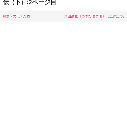
伝（下）:2ページ目
歴史・文化
/
人物
角田晶生（つのだ あきお）
2018/10/09