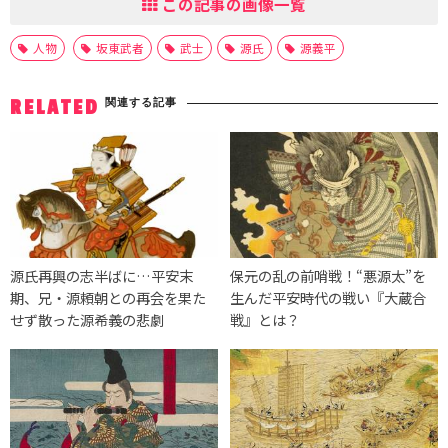
この記事の画像一覧
人物
坂東武者
武士
源氏
源義平
関連する記事
RELATED
源氏再興の志半ばに…平安末
保元の乱の前哨戦！“悪源太”を
期、兄・源頼朝との再会を果た
生んだ平安時代の戦い『大蔵合
せず散った源希義の悲劇
戦』とは？