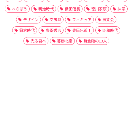
べらぼう
明治時代
織田信長
徳川家康
抹茶
デザイン
文房具
フィギュア
展覧会
鎌倉時代
豊臣秀吉
豊臣兄弟！
昭和時代
光る君へ
葛飾北斎
鎌倉殿の13人