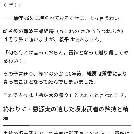
くぞ！」
……雁字搦めに縛られておるくせに、よぅ言うわい。
斬首役の
難波三郎経房
（なにわの さぶろうつねふさ）
はそう鼻で嗤いますが、義平は怯みません。
「何も今とは言っておらん。
雷神となって蹴り殺してや
る
わい！」
その予言通り、義平の死から8年後、
経房は落雷により
真っ黒こげとなって死んでしまいました。
それで人々は「
悪源太の祟り
」と恐れたと言われます。
終わりに・悪源太の遺した坂東武者の矜持と精
神
生粋の坂東武者として東国に武勇をとどろかせ、貴殿に