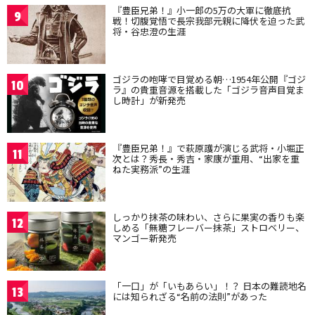
『豊臣兄弟！』小一郎の5万の大軍に徹底抗
9
戦！切腹覚悟で長宗我部元親に降伏を迫った武
将・谷忠澄の生涯
ゴジラの咆哮で目覚める朝…1954年公開『ゴジ
10
ラ』の貴重音源を搭載した「ゴジラ音声目覚ま
し時計」が新発売
『豊臣兄弟！』で萩原護が演じる武将・小堀正
11
次とは？秀長・秀吉・家康が重用、“出家を重
ねた実務派”の生涯
しっかり抹茶の味わい、さらに果実の香りも楽
12
しめる「無糖フレーバー抹茶」ストロベリー、
マンゴー新発売
「一口」が「いもあらい」！？ 日本の難読地名
13
には知られざる“名前の法則”があった