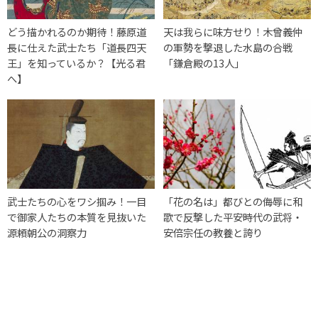
どう描かれるのか期待！藤原道
天は我らに味方せり！木曾義仲
長に仕えた武士たち「道長四天
の軍勢を撃退した水島の合戦
王」を知っているか？【光る君
「鎌倉殿の13人」
へ】
武士たちの心をワシ掴み！一目
「花の名は」都びとの侮辱に和
で御家人たちの本質を見抜いた
歌で反撃した平安時代の武将・
源頼朝公の洞察力
安倍宗任の教養と誇り