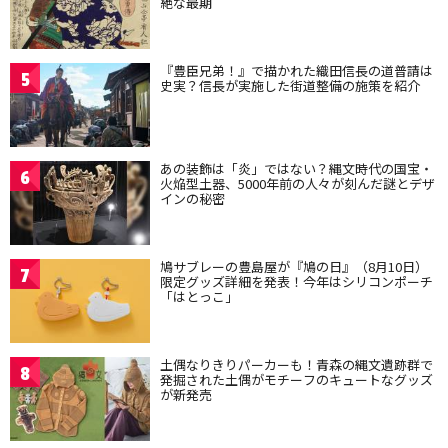
絶な最期
『豊臣兄弟！』で描かれた織田信長の道普請は
5
史実？信長が実施した街道整備の施策を紹介
あの装飾は「炎」ではない？縄文時代の国宝・
6
火焔型土器、5000年前の人々が刻んだ謎とデザ
インの秘密
鳩サブレーの豊島屋が『鳩の日』（8月10日）
7
限定グッズ詳細を発表！今年はシリコンポーチ
「はとっこ」
土偶なりきりパーカーも！青森の縄文遺跡群で
8
発掘された土偶がモチーフのキュートなグッズ
が新発売