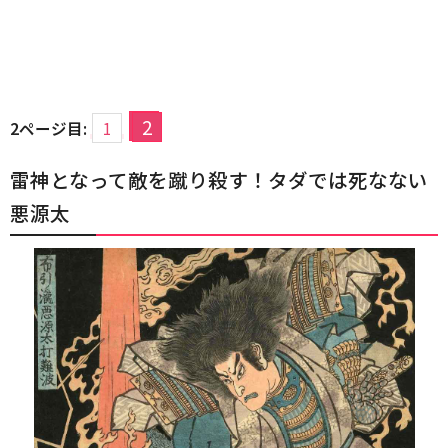
2
2ページ目:
1
雷神となって敵を蹴り殺す！タダでは死なない
悪源太