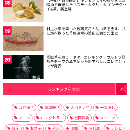
【季節・数量限定】キンモクセイの香りを天然
18
精油で再現した「スチームクリーム キンモクセ
イ&茶」新登場
村上水軍を率いた戦国武将！幼い弟を支え、共
19
に海へ散った得居通幸の波乱に満ちた生涯
怪獣革を纏う！ダダ、エレキング…ウルトラ怪
20
獣モチーフの革を使った新アパレルコレクショ
ンが発表
ランキングを表示
江戸時代
戦国時代
大河ドラマ
平安時代
アニメ
ロングセラー
戦国武将
スイーツ
雑学
お菓子
幕末
漫画
時代劇
テレビ