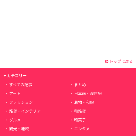
トップに戻る
カテゴリー
すべての記事
まとめ
アート
日本画・浮世絵
ファッション
着物・和服
雑貨・インテリア
和雑貨
グルメ
和菓子
観光・地域
エンタメ