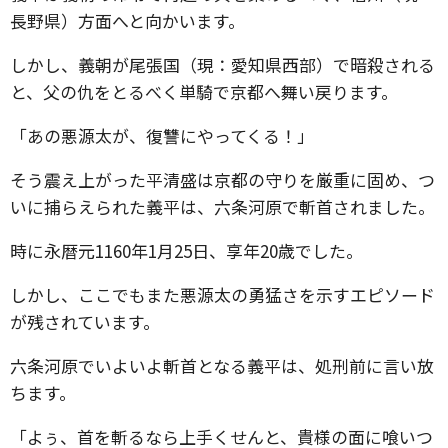
長野県）方面へと向かいます。
しかし、義朝が尾張国（現：愛知県西部）で暗殺される
と、父の仇をとるべく単騎で京都へ舞い戻ります。
「あの悪源太が、復讐にやってくる！」
そう震え上がった平清盛は京都の守りを厳重に固め、つ
いに捕らえられた義平は、六条河原で斬首されました。
時に永暦元1160年1月25日、享年20歳でした。
しかし、ここでもまた悪源太の勇猛さを示すエピソード
が残されています。
六条河原でいよいよ斬首となる義平は、処刑前に言い放
ちます。
「よぅ、首を斬るなら上手くせんと、貴様の面に喰いつ