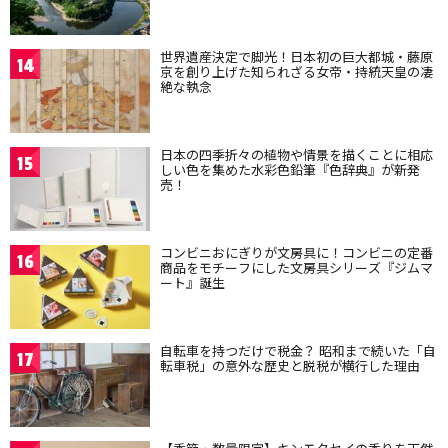
世界遺産決定で脚光！日本初の巨大都城・藤原
14
京を創り上げた知られざる女帝・持統天皇の凄
絶な執念
日本の四季折々の植物や情景を描くことに相応
15
しい色を集めた水彩色鉛筆『色辞典』が新発
売！
コンビニおにぎりが文房具に！コンビニの定番
16
商品をモチーフにした文房具シリーズ『ジムマ
ート』誕生
自転車を持つだけで税金？ 昭和まで続いた「自
17
転車税」の意外な歴史と脱税が横行した理由