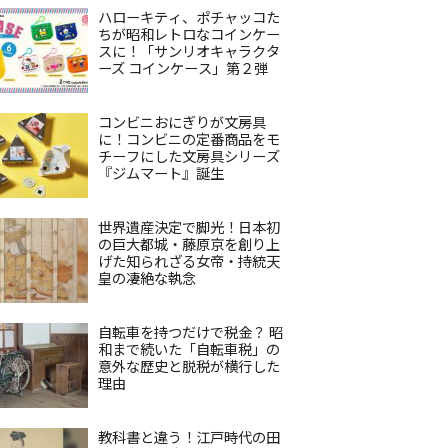
ハローキティ、ポチャッコた
ちが昭和レトロなコインケー
スに！「サンリオキャラクタ
ーズ コインケース」第２弾
コンビニおにぎりが文房具
に！コンビニの定番商品をモ
チーフにした文房具シリーズ
『ジムマート』誕生
世界遺産決定で脚光！日本初
の巨大都城・藤原京を創り上
げた知られざる女帝・持統天
皇の凄絶な執念
自転車を持つだけで税金？ 昭
和まで続いた「自転車税」の
意外な歴史と脱税が横行した
理由
教科書と違う！江戸時代の田