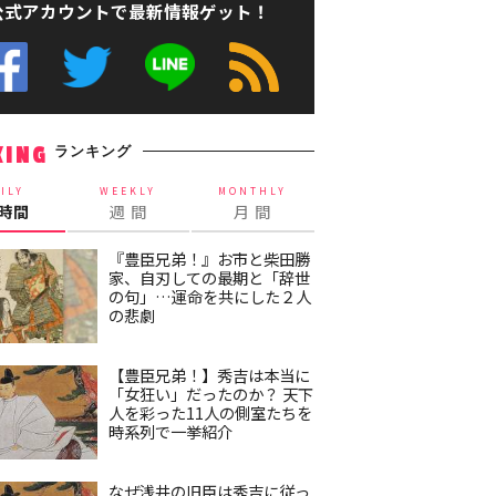
公式アカウントで最新情報ゲット！
ランキング
KING
ILY
WEEKLY
MONTHLY
4時間
週 間
月 間
『豊臣兄弟！』お市と柴田勝
家、自刃しての最期と「辞世
の句」…運命を共にした２人
の悲劇
【豊臣兄弟！】秀吉は本当に
「女狂い」だったのか？ 天下
人を彩った11人の側室たちを
時系列で一挙紹介
なぜ浅井の旧臣は秀吉に従っ