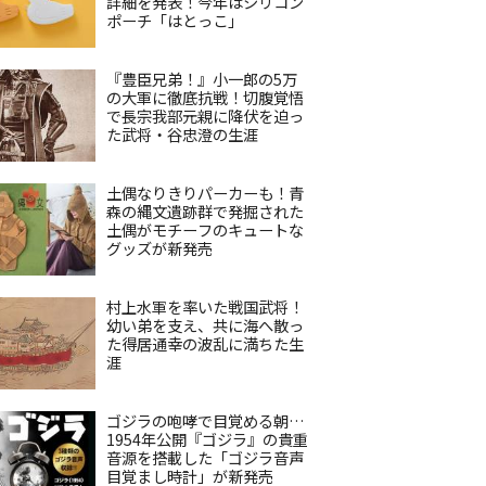
詳細を発表！今年はシリコン
ポーチ「はとっこ」
『豊臣兄弟！』小一郎の5万
の大軍に徹底抗戦！切腹覚悟
で長宗我部元親に降伏を迫っ
た武将・谷忠澄の生涯
土偶なりきりパーカーも！青
森の縄文遺跡群で発掘された
土偶がモチーフのキュートな
グッズが新発売
村上水軍を率いた戦国武将！
幼い弟を支え、共に海へ散っ
た得居通幸の波乱に満ちた生
涯
ゴジラの咆哮で目覚める朝…
1954年公開『ゴジラ』の貴重
音源を搭載した「ゴジラ音声
目覚まし時計」が新発売