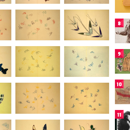
8
9
10
11