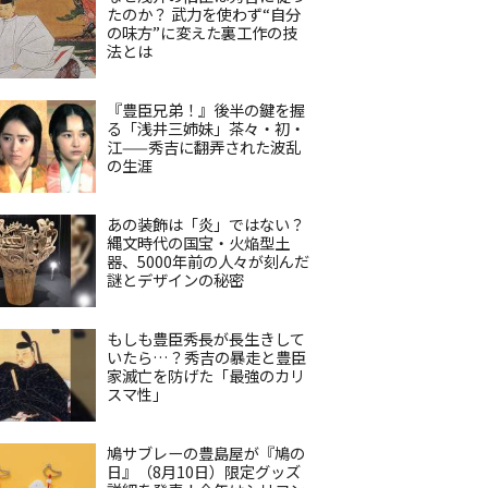
たのか？ 武力を使わず“自分
の味方”に変えた裏工作の技
法とは
『豊臣兄弟！』後半の鍵を握
る「浅井三姉妹」茶々・初・
江——秀吉に翻弄された波乱
の生涯
あの装飾は「炎」ではない？
縄文時代の国宝・火焔型土
器、5000年前の人々が刻んだ
謎とデザインの秘密
もしも豊臣秀長が長生きして
いたら…？秀吉の暴走と豊臣
家滅亡を防げた「最強のカリ
スマ性」
鳩サブレーの豊島屋が『鳩の
日』（8月10日）限定グッズ