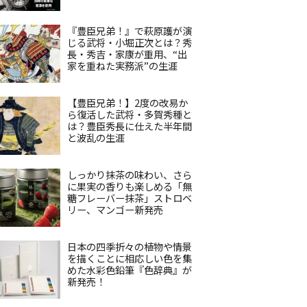
『豊臣兄弟！』で萩原護が演
じる武将・小堀正次とは？秀
長・秀吉・家康が重用、“出
家を重ねた実務派”の生涯
【豊臣兄弟！】2度の改易か
ら復活した武将・多賀秀種と
は？豊臣秀長に仕えた半年間
と波乱の生涯
しっかり抹茶の味わい、さら
に果実の香りも楽しめる「無
糖フレーバー抹茶」ストロベ
リー、マンゴー新発売
日本の四季折々の植物や情景
を描くことに相応しい色を集
めた水彩色鉛筆『色辞典』が
新発売！