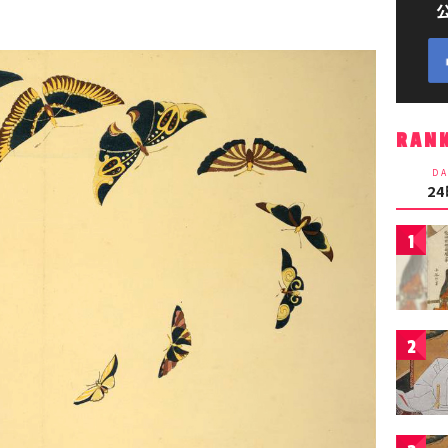
RAN
DA
2
1
2