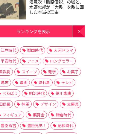
沼意次「賄賂伝説」の嘘と、
水野忠邦が「大奥」を敵に回
した本当の理由
ランキングを表示
江戸時代
戦国時代
大河ドラマ
平安時代
アニメ
ロングセラー
国武将
スイーツ
雑学
お菓子
幕末
漫画
時代劇
テレビ
べらぼう
明治時代
徳川家康
田信長
抹茶
デザイン
文房具
フィギュア
展覧会
鎌倉時代
豊臣秀吉
豊臣兄弟！
昭和時代