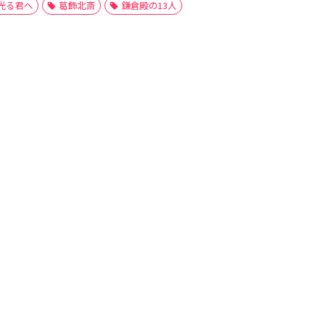
光る君へ
葛飾北斎
鎌倉殿の13人