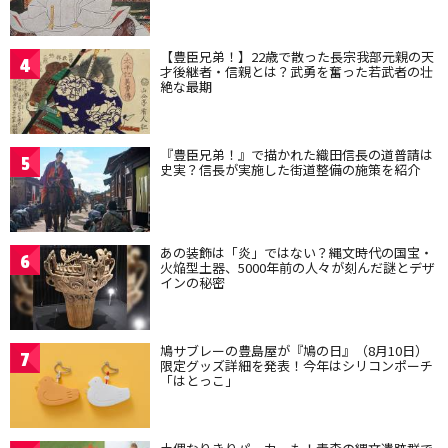
【豊臣兄弟！】22歳で散った長宗我部元親の天
4
才後継者・信親とは？武勇を奮った若武者の壮
絶な最期
『豊臣兄弟！』で描かれた織田信長の道普請は
5
史実？信長が実施した街道整備の施策を紹介
あの装飾は「炎」ではない？縄文時代の国宝・
6
火焔型土器、5000年前の人々が刻んだ謎とデザ
インの秘密
鳩サブレーの豊島屋が『鳩の日』（8月10日）
7
限定グッズ詳細を発表！今年はシリコンポーチ
「はとっこ」