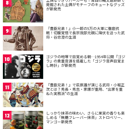
土偶なりきりパーカーも！青森の縄文遺跡群で
8
発掘された土偶がモチーフのキュートなグッズ
が新発売
『豊臣兄弟！』小一郎の5万の大軍に徹底抗
9
戦！切腹覚悟で長宗我部元親に降伏を迫った武
将・谷忠澄の生涯
ゴジラの咆哮で目覚める朝…1954年公開『ゴジ
10
ラ』の貴重音源を搭載した「ゴジラ音声目覚ま
し時計」が新発売
『豊臣兄弟！』で萩原護が演じる武将・小堀正
11
次とは？秀長・秀吉・家康が重用、“出家を重
ねた実務派”の生涯
しっかり抹茶の味わい、さらに果実の香りも楽
12
しめる「無糖フレーバー抹茶」ストロベリー、
マンゴー新発売