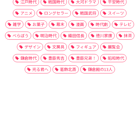
江戸時代
戦国時代
大河ドラマ
平安時代
アニメ
ロングセラー
戦国武将
スイーツ
雑学
お菓子
幕末
漫画
時代劇
テレビ
べらぼう
明治時代
織田信長
徳川家康
抹茶
デザイン
文房具
フィギュア
展覧会
鎌倉時代
豊臣秀吉
豊臣兄弟！
昭和時代
光る君へ
葛飾北斎
鎌倉殿の13人