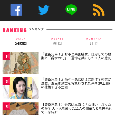
ランキング
RANKING
DAILY
WEEKLY
MONTHLY
24時間
週 間
月 間
『豊臣兄弟！』お市と柴田勝家、自刃しての最
1
期と「辞世の句」…運命を共にした２人の悲劇
『豊臣兄弟！』茶々＝悪女はほぼ創作？秀吉が
2
溺愛、豊臣家滅亡を背負わされた茶々(井上和)
の壮絶すぎる生涯
【豊臣兄弟！】秀吉は本当に「女狂い」だった
3
のか？ 天下人を彩った11人の側室たちを時系列
で一挙紹介