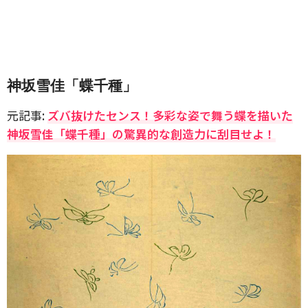
神坂雪佳「蝶千種」
元記事:
ズバ抜けたセンス！多彩な姿で舞う蝶を描いた
神坂雪佳「蝶千種」の驚異的な創造力に刮目せよ！