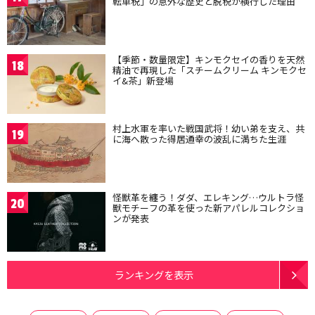
転車税」の意外な歴史と脱税が横行した理由
【季節・数量限定】キンモクセイの香りを天然
18
精油で再現した「スチームクリーム キンモクセ
イ&茶」新登場
村上水軍を率いた戦国武将！幼い弟を支え、共
19
に海へ散った得居通幸の波乱に満ちた生涯
怪獣革を纏う！ダダ、エレキング…ウルトラ怪
20
獣モチーフの革を使った新アパレルコレクショ
ンが発表
ランキングを表示