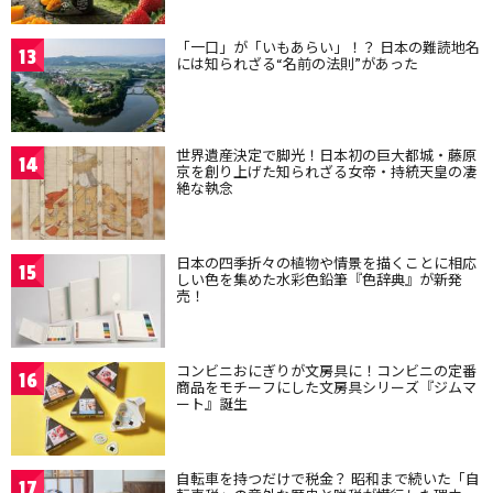
「一口」が「いもあらい」！？ 日本の難読地名
13
には知られざる“名前の法則”があった
世界遺産決定で脚光！日本初の巨大都城・藤原
14
京を創り上げた知られざる女帝・持統天皇の凄
絶な執念
日本の四季折々の植物や情景を描くことに相応
15
しい色を集めた水彩色鉛筆『色辞典』が新発
売！
コンビニおにぎりが文房具に！コンビニの定番
16
商品をモチーフにした文房具シリーズ『ジムマ
ート』誕生
自転車を持つだけで税金？ 昭和まで続いた「自
17