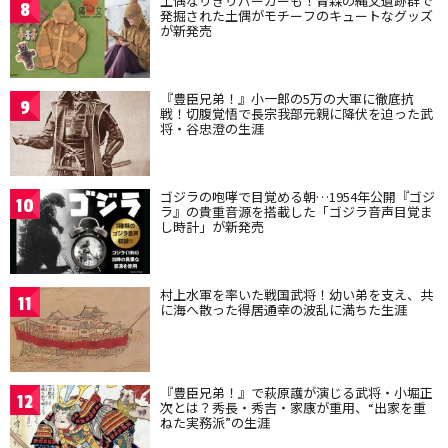
土偶なりきりパーカーも！青森の縄文遺跡群で
8
発掘された土偶がモチーフのキュートなグッズ
が新発売
『豊臣兄弟！』小一郎の5万の大軍に徹底抗
9
戦！切腹覚悟で長宗我部元親に降伏を迫った武
将・谷忠澄の生涯
ゴジラの咆哮で目覚める朝…1954年公開『ゴジ
10
ラ』の貴重音源を搭載した「ゴジラ音声目覚ま
し時計」が新発売
村上水軍を率いた戦国武将！幼い弟を支え、共
11
に海へ散った得居通幸の波乱に満ちた生涯
『豊臣兄弟！』で萩原護が演じる武将・小堀正
12
次とは？秀長・秀吉・家康が重用、“出家を重
ねた実務派”の生涯