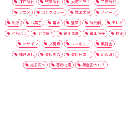
江戸時代
戦国時代
大河ドラマ
平安時代
アニメ
ロングセラー
戦国武将
スイーツ
雑学
お菓子
幕末
漫画
時代劇
テレビ
べらぼう
明治時代
徳川家康
織田信長
抹茶
デザイン
文房具
フィギュア
展覧会
鎌倉時代
豊臣秀吉
豊臣兄弟！
昭和時代
光る君へ
葛飾北斎
鎌倉殿の13人