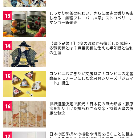
しっかり抹茶の味わい、さらに果実の香りも楽
13
しめる「無糖フレーバー抹茶」ストロベリー、
マンゴー新発売
【豊臣兄弟！】2度の改易から復活した武将・
14
多賀秀種とは？豊臣秀長に仕えた半年間と波乱
の生涯
コンビニおにぎりが文房具に！コンビニの定番
15
商品をモチーフにした文房具シリーズ『ジムマ
ート』誕生
世界遺産決定で脚光！日本初の巨大都城・藤原
16
京を創り上げた知られざる女帝・持統天皇の凄
絶な執念
日本の四季折々の植物や情景を描くことに相応
17