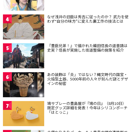
なぜ浅井の旧臣は秀吉に従ったのか？ 武力を使
4
わず“自分の味方”に変えた裏工作の技法とは
『豊臣兄弟！』で描かれた織田信長の道普請は
5
史実？信長が実施した街道整備の施策を紹介
あの装飾は「炎」ではない？縄文時代の国宝・
6
火焔型土器、5000年前の人々が刻んだ謎とデザ
インの秘密
鳩サブレーの豊島屋が『鳩の日』（8月10日）
7
限定グッズ詳細を発表！今年はシリコンポーチ
「はとっこ」