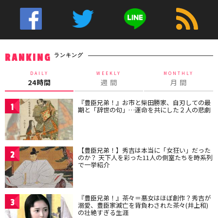
ランキング
RANKING
DAILY
WEEKLY
MONTHLY
24時間
週 間
月 間
『豊臣兄弟！』お市と柴田勝家、自刃しての最
1
期と「辞世の句」…運命を共にした２人の悲劇
【豊臣兄弟！】秀吉は本当に「女狂い」だった
2
のか？ 天下人を彩った11人の側室たちを時系列
で一挙紹介
『豊臣兄弟！』茶々＝悪女はほぼ創作？秀吉が
3
溺愛、豊臣家滅亡を背負わされた茶々(井上和)
の壮絶すぎる生涯