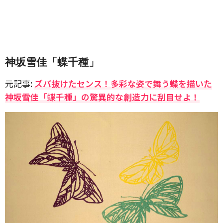
神坂雪佳「蝶千種」
元記事:
ズバ抜けたセンス！多彩な姿で舞う蝶を描いた
神坂雪佳「蝶千種」の驚異的な創造力に刮目せよ！