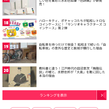
しい色を集めた水彩色鉛筆『色辞典』が新発
売！
ハローキティ、ポチャッコたちが昭和レトロな
18
コインケースに！「サンリオキャラクターズ コ
インケース」第２弾
自転車を持つだけで税金？ 昭和まで続いた「自
19
転車税」の意外な歴史と脱税が横行した理由
教科書と違う！江戸時代の田沼意次「賄賂伝
20
説」の嘘と、水野忠邦が「大奥」を敵に回した
本当の理由
ランキングを表示